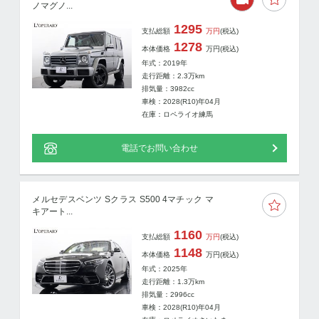
ノマグノ...
1295
支払総額
万円
(税込)
1278
本体価格
万円
(税込)
年式：2019年
走行距離：
2.3
万km
排気量：3982cc
車検：2028(R10)年04月
在庫：ロペライオ練馬
電話でお問い合わせ
メルセデスベンツ Sクラス S500 4マチック マ
キアート...
1160
支払総額
万円
(税込)
1148
本体価格
万円
(税込)
年式：2025年
走行距離：
1.3
万km
排気量：2996cc
車検：2028(R10)年04月