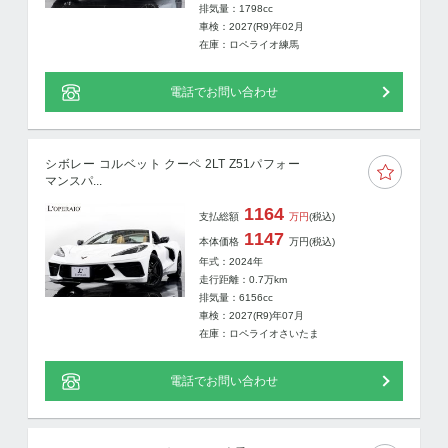
排気量：1798cc
車検：2027(R9)年02月
在庫：ロペライオ練馬
電話でお問い合わせ
シボレー コルベット クーペ 2LT Z51パフォー
マンスパ...
1164
支払総額
万円
(税込)
1147
本体価格
万円
(税込)
年式：2024年
走行距離：
0.7
万km
排気量：6156cc
車検：2027(R9)年07月
在庫：ロペライオさいたま
電話でお問い合わせ