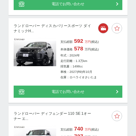
電話でお問い合わせ
ランドローバー ディスカバリースポーツ ダイ
ナミックH...
592
支払総額
万円
(税込)
578
本体価格
万円
(税込)
年式：2024年
走行距離：
1.3
万km
排気量：1498cc
車検：2027(R9)年10月
在庫：ロペライオさいたま
電話でお問い合わせ
ランドローバー ディフェンダー 110 SE 1オー
ナー エ...
740
支払総額
万円
(税込)