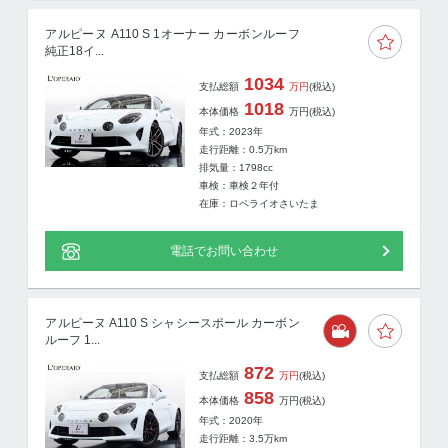
アルピーヌ A110 S 1オーナー カーボンルーフ
純正18イ...
1034
支払総額
万円
(税込)
1018
本体価格
万円
(税込)
年式：2023年
走行距離：
0.5
万km
排気量：1798cc
車検：車検２年付
在庫：ロペライオさいたま
電話でお問い合わせ
アルピーヌ A110 S シャシースポール カーボン
ルーフ 1...
872
支払総額
万円
(税込)
858
本体価格
万円
(税込)
年式：2020年
走行距離：
3.5
万km