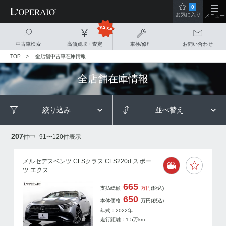
0
お気に入り
メニュー
中古車検索
高価買取・査定
車検/修理
お問い合わせ
TOP
全店舗中古車在庫情報
全店舗在庫情報
絞り込み
並べ替え
207
件中
91
〜
120
件表示
メルセデスベンツ CLSクラス CLS220d スポー
ツ エクス...
665
支払総額
万円
(税込)
650
本体価格
万円
(税込)
年式：2022年
走行距離：
1.5
万km