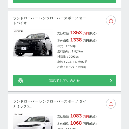
ランドローバー レンジローバースポーツ オー
トバイオ...
1353
支払総額
万円
(税込)
1338
本体価格
万円
(税込)
年式：2024年
走行距離：
1.8
万km
排気量：2993cc
車検：2027(R9)年03月
在庫：ロペライオ練馬
電話でお問い合わせ
ランドローバー レンジローバースポーツ ダイ
ナミックS...
1083
支払総額
万円
(税込)
1068
本体価格
万円
(税込)