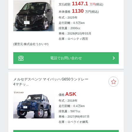
1147.1
支払総額
万円
(税込)
1130
本体価格
万円
(税込)
年式：2025年
走行距離：
0.5
万km
排気量：2000cc
車検：2028(R10)年03月
在庫：ロペシティ西宮
(運営元:株式会社うかいや)
電話でお問い合わせ
メルセデスベンツ マイバッハ G650ランドレー
4マチッ...
ASK
価格
年式：2018年
走行距離：
0.4
万km
排気量：5977cc
車検：2027(R9)年07月
在庫：ロペライオ練馬