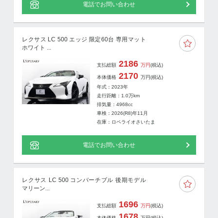
電話でお問い合わせ
レクサス LC 500 エッジ 限定60台 専用マット
ホワイト ...
2186
支払総額
万円
(税込)
2170
本体価格
万円
(税込)
年式：2023年
走行距離：
1.0
万km
排気量：4968cc
車検：2026(R8)年11月
在庫：ロペライオさいたま
電話でお問い合わせ
レクサス LC 500 コンバーチブル 後期モデル
マリーン...
1696
支払総額
万円
(税込)
1678
本体価格
万円
(税込)