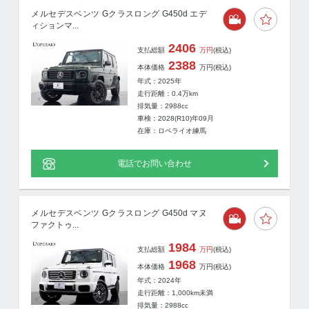
メルセデスベンツ Gクラスロング G450d エデ
ィションマ...
2406
支払総額
万円
(税込)
2388
本体価格
万円
(税込)
年式：2025年
走行距離：
0.4
万km
排気量：2988cc
車検：2028(R10)年09月
在庫：ロペライオ練馬
電話でお問い合わせ
メルセデスベンツ Gクラスロング G450d マヌ
ファクトゥ...
1984
支払総額
万円
(税込)
1968
本体価格
万円
(税込)
年式：2024年
走行距離：
1,000km未満
排気量：2988cc