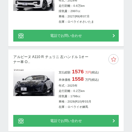
年式：2024年
走行距離：
0.6
万km
排気量：2997cc
車検：2027(R9)年07月
在庫：ロペライオさいたま
電話でお問い合わせ
アルピーヌ A110 R チュリニ 左ハンドル 1オー
ナー車 O...
1576
支払総額
万円
(税込)
1558
本体価格
万円
(税込)
年式：2025年
走行距離：
0.2
万km
排気量：1798cc
車検：2028(R10)年03月
在庫：ロペライオ練馬
電話でお問い合わせ