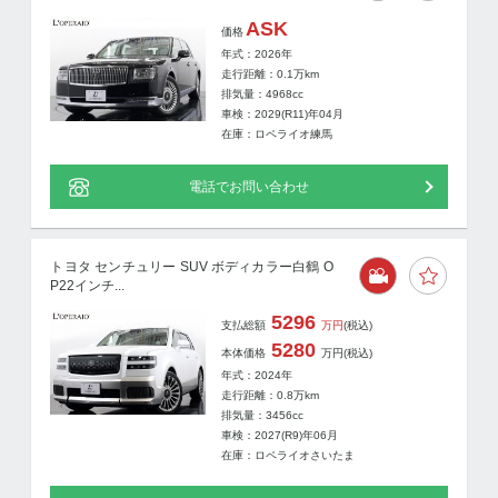
ASK
価格
年式：2026年
走行距離：
0.1
万km
排気量：4968cc
車検：2029(R11)年04月
在庫：ロペライオ練馬
電話でお問い合わせ
トヨタ センチュリー SUV ボディカラー白鶴 O
P22インチ...
5296
支払総額
万円
(税込)
5280
本体価格
万円
(税込)
年式：2024年
走行距離：
0.8
万km
排気量：3456cc
車検：2027(R9)年06月
在庫：ロペライオさいたま