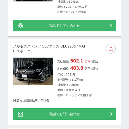
排気量：1949cc
車検：2027(R9)年12月
在庫：ロペライオ練馬
電話でお問い合わせ
メルセデスベンツ GLCクラス GLC220d 4MATI
C スポーツ...
502.1
支払総額
万円
(税込)
483.8
本体価格
万円
(税込)
年式：2021年
走行距離：
3.1
万km
排気量：2000cc
車検：車検整備付
在庫：ロペシティ札幌平岸
(運営元:三愛自動車工業[株])
電話でお問い合わせ