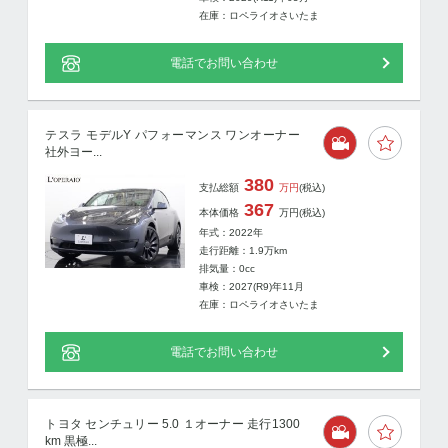
在庫：ロペライオさいたま
電話でお問い合わせ
テスラ モデルY パフォーマンス ワンオーナー
社外ヨー...
380
支払総額
万円
(税込)
367
本体価格
万円
(税込)
年式：2022年
走行距離：
1.9
万km
排気量：0cc
車検：2027(R9)年11月
在庫：ロペライオさいたま
電話でお問い合わせ
トヨタ センチュリー 5.0 １オーナー 走行1300
km 黒極...