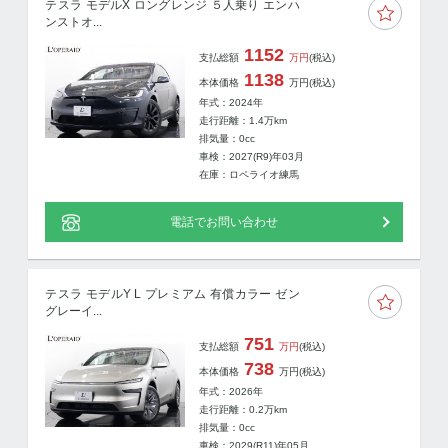
テスラ モデルX ロングレンジ ５人乗り エンハ
ンストオ...
1152
支払総額
万円
(税込)
1138
本体価格
万円
(税込)
年式：2024年
走行距離：
1.4
万km
排気量：0cc
車検：2027(R9)年03月
在庫：ロペライオ練馬
電話でお問い合わせ
テスラ モデルY L プレミアム 有償カラー ゼン
グレーイ...
751
支払総額
万円
(税込)
738
本体価格
万円
(税込)
年式：2026年
走行距離：
0.2
万km
排気量：0cc
車検：2029(R11)年05月