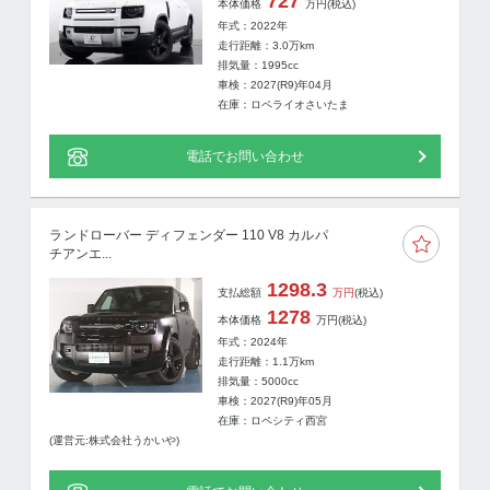
727
本体価格
万円
(税込)
年式：2022年
走行距離：
3.0
万km
排気量：1995cc
車検：2027(R9)年04月
在庫：ロペライオさいたま
電話でお問い合わせ
ランドローバー ディフェンダー 110 V8 カルパ
チアンエ...
1298.3
支払総額
万円
(税込)
1278
本体価格
万円
(税込)
年式：2024年
走行距離：
1.1
万km
排気量：5000cc
車検：2027(R9)年05月
在庫：ロペシティ西宮
(運営元:株式会社うかいや)