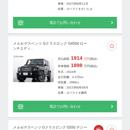
車検：2027(R9)年11月
在庫：ロペライオさいたま
電話でお問い合わせ
メルセデスベンツ Gクラスロング G450d ロー
ンチエディ...
1914
支払総額
万円
(税込)
1898
本体価格
万円
(税込)
年式：2024年
走行距離：
0.4
万km
排気量：2988cc
車検：2027(R9)年09月
在庫：ロペライオ練馬
電話でお問い合わせ
メルセデスベンツ Gクラスロング G550 デジー