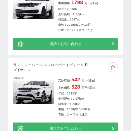
1798
本体価格
万円
(税込)
年式：2025年
走行距離：
1.1
万km
排気量：2997cc
車検：2028(R10)年10月
在庫：ロペライオさいたま
電話でお問い合わせ
ランドローバー レンジローバーイヴォーク R
ダイナミッ...
542
支払総額
万円
(税込)
528
本体価格
万円
(税込)
年式：2023年
走行距離：
0.8
万km
排気量：1990cc
車検：2028(R10)年02月
在庫：ロペライオ練馬
電話でお問い合わせ