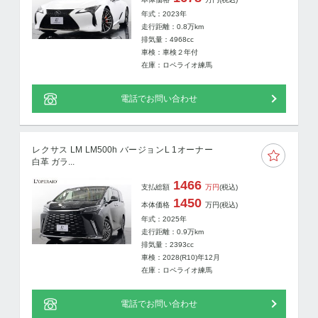
年式：2023年
走行距離：
0.8
万km
排気量：4968cc
車検：車検２年付
在庫：ロペライオ練馬
電話でお問い合わせ
レクサス LM LM500h バージョンL 1オーナー
白革 ガラ...
1466
支払総額
万円
(税込)
1450
本体価格
万円
(税込)
年式：2025年
走行距離：
0.9
万km
排気量：2393cc
車検：2028(R10)年12月
在庫：ロペライオ練馬
電話でお問い合わせ