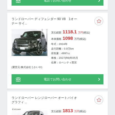
電話でお問い合わせ
ランドローバー ディフェンダー 90 V8 1オー
ナー サイ...
1118.1
支払総額
万円
(税込)
1098
本体価格
万円
(税込)
年式：2024年
走行距離：
0.9
万km
排気量：4997cc
車検：2027(R9)年05月
在庫：ロペシティ西宮
(運営元:株式会社うかいや)
電話でお問い合わせ
ランドローバー レンジローバー オートバイオ
グラフィ ...
1813
支払総額
万円
(税込)