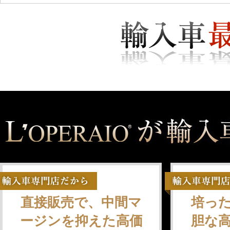
直接販売で、中間マ
培っ
ージンを抑えた高価
胆な