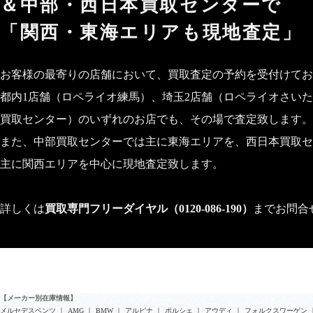
＆中部・西日本買取センターで
「関西・東海エリアも現地査定」
お客様の最寄りの店舗において、買取査定の予約を受付けてお
都内1店舗（ロペライオ練馬）、埼玉2店舗（ロペライオさい
買取センター）のいずれのお店でも、その場で査定致します。
また、中部買取センターでは主に東海エリアを、西日本買取セ
主に関西エリアを中心に現地査定致します。
詳しくは
買取専門フリーダイヤル（0120-086-190）
までお問合
【メーカー別在庫情報】
メルセデスベンツ
｜
AMG
｜
BMW
｜
アルピナ
｜
ポルシェ
｜
アウディ
｜
フォルクスワーゲン