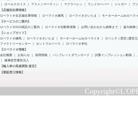
｜
ロールスロイス
｜
アストンマーティン
｜
マクラーレン
｜
ランドローバー
｜
ジャガー
｜
プ
【店舗別在庫情報】
ロペライオ全店舗在庫情報
｜
ロペライオ練馬
｜
ロペライオさいたま
｜
モーターホームbyロペラ
【サービスのご案内】
ロペライオEGS保証のご案内
｜
ロペライオ自動車保険
｜
お問い合わせから納車まで
｜
遠方納車
【ショップガイド】
ロペライオ練馬
｜
ロペライオさいたま
｜
モーターホームbyロペライオ
｜
ロペシティ西宮 (運営元
ファクトリーセンター
｜
セントラルベース
｜
ロペライオ本社
【ロペライオ情報】
会社概要
｜
お知らせ
｜
採用情報
｜
パンフレットダウンロード
｜
試乗インプレッション動画
｜
｜
健康経営優良法人
【輸入車の高価買取/査定】
【業販窓口情報】
Copyright©L'OPE