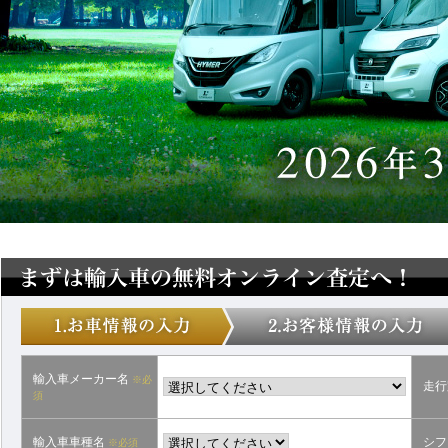
輸入車メーカー名
※必
走行
須
輸入車車種名
シフ
※必須