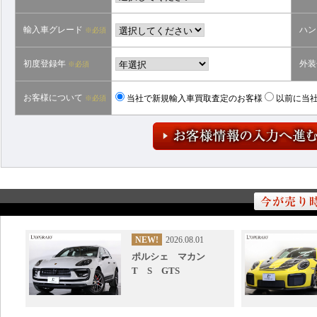
輸入車グレード
ハン
※必須
初度登録年
外装
※必須
お客様について
※必須
当社で新規輸入車買取査定のお客様
以前に当社
NEW!
2026.08.01
ポルシェ マカン
T S GTS