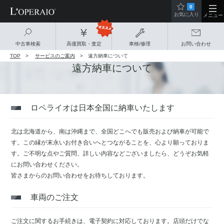
0
お気に入り
メニュー
中古車検索
高価買取・査定
車検/修理
お問い合わせ
TOP
サービスのご案内
遠方納車について
遠方納車について
ロペライオは日本全国に納車いたします
北は北海道から、南は沖縄まで、全国どこへでも販売および納車が可能で
す。この縁が末永いお付き合いへとつながることを、心より願っておりま
す。ご不明な点やご質問、詳しい内容などございましたら、どうぞお気軽
にお問い合わせください。
皆さまからのお問い合わせをお待ちしております。
車両のご注文
ご注文に関するお手続きは、電子契約に対応しております。店頭だけでな