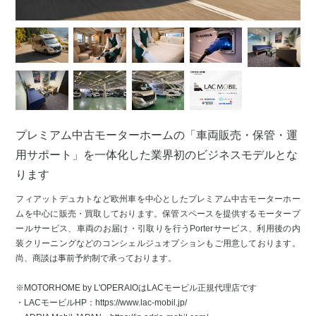
プレミアム中古モーターホームの「車両販売・保管・運
用サポート」を一体化した業界初のビジネスモデルとな
ります
フィアットデュカトなど欧州車を中心としたプレミアム中古モーターホー
ムを中心に販売・買取しております。保管スペースを提供するモータープ
ールサービス、車両のお届け・引取りを行うPorterサービス、利用後の内
装クリーニングなどのコンシェルジュオプションもご用意しております。
尚、商談は事前予約制で承っております。
※MOTORHOME by L'OPERAIOはLACモービル正規代理店です
・LACモービルHP：https://www.lac-mobil.jp/