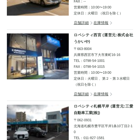
FAX：--
営業時間：10:00〜19:00
定休日：火曜日 （祝日を除く）
店舗詳細
在庫情報
ロペシティ西宮 (運営元:株式会社
うかいや)
〒663-8004
兵庫県西宮市下大市東町16-16
TEL：
0798-54-1001
FAX：0798-54-1015
営業時間：10:00〜19:00
定休日：火曜日 、第２・第３水曜日
（祝日を除く）
店舗詳細
在庫情報
ロペシティ札幌平岸 (運営元:三愛
自動車工業[株])
〒062-0931
北海道札幌市豊平区平岸1条10丁目2-1
0
TEL：
011-827-1581