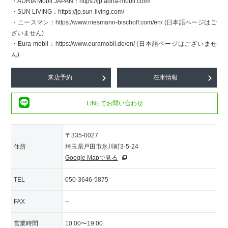
・ADRIA Mobil JAPAN：https://jp.adria-mobil.com/
・SUN LIVING：https://jp.sun-living.com/
・ニースマン：https://www.niesmann-bischoff.com/en/ (日本語ページはご
ざいません)
・Eura mobil：https://www.euramobil.de/en/ (日本語ページはございませ
ん)
来店予約
在庫情報
LINEでお問い合わせ
〒335-0027
住所
埼玉県戸田市氷川町3-5-24
Google Mapで見る
TEL
050-3646-5875
FAX
--
営業時間
10:00〜19:00