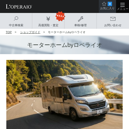
0
お気に入り
メニュー
中古車検索
高価買取・査定
車検/修理
お問い合わせ
TOP
ショップガイド
モーターホームbyロペライオ
モーターホームbyロペライオ