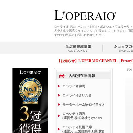
ロペライオでは、ベンツ・BMW・ポルシェ・フェラーリ
入中古車を幅広くラインアップし販売をしております。買
すのでお気軽にお問い合わせください
【お知らせ】L'OPERAIO CHANNEL｜Ferrari 
TOP
店舗別在庫情報
ロペライオ練馬
ロペライオさいたま
モーターホームbyロペライオ
ロペシティ西宮
(運営元:株式会社うかいや)
ロペシティ札幌平岸
(運営元:三愛自動車工業[株])