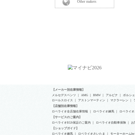
Other makers
【メーカー別在庫情報】
メルセデスベンツ
｜
AMG
｜
BMW
｜
アルピナ
｜
ポルシェ
ロールスロイス
｜
アストンマーティン
｜
マクラーレン
｜
【店舗別在庫情報】
ロペライオ全店舗在庫情報
｜
ロペライオ練馬
｜
ロペライオ
【サービスのご案内】
ロペライオEGS保証のご案内
｜
ロペライオ自動車保険
｜
お
【ショップガイド】
ロペライオ練馬
｜
ロペライオさいたま
｜
モーターホームb