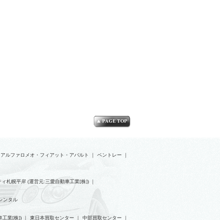
アルファロメオ・フィアット・アバルト
｜
ベントレー
｜
ィ札幌平岸 (運営元:三愛自動車工業[株])
｜
レンタル
工業[株])
｜
東日本買取センター
｜
中部買取センター
｜