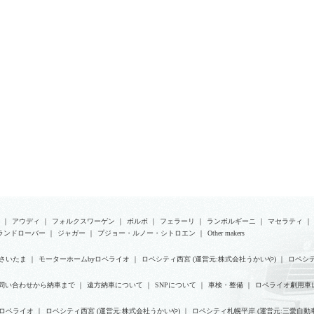
｜
アウディ
｜
フォルクスワーゲン
｜
ボルボ
｜
フェラーリ
｜
ランボルギーニ
｜
マセラティ
｜
ランドローバー
｜
ジャガー
｜
プジョー・ルノー・シトロエン
｜
Other makers
さいたま
｜
モーターホームbyロペライオ
｜
ロペシティ西宮 (運営元:株式会社うかいや)
｜
ロペシテ
問い合わせから納車まで
｜
遠方納車について
｜
SNPについて
｜
車検・整備
｜
ロペライオ劇用車
yロペライオ
｜
ロペシティ西宮 (運営元:株式会社うかいや)
｜
ロペシティ札幌平岸 (運営元:三愛自動車