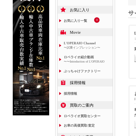
お気に入り
0
お気に入り一覧
Movie
L'OPERAIO Channel
〜試乗インプレッション〜
ロペライオ紹介動画
〜〜Introduction of L'OPERAIO
ぶっちゃけファクトリー
採用情報
採用情報
買取のご案内
ロペライオ買取センター
お車の高価買取/査定