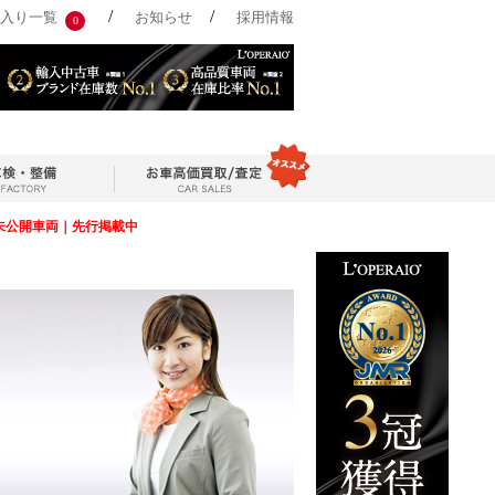
/
/
入り一覧
お知らせ
採用情報
0
未公開車両｜先行掲載中