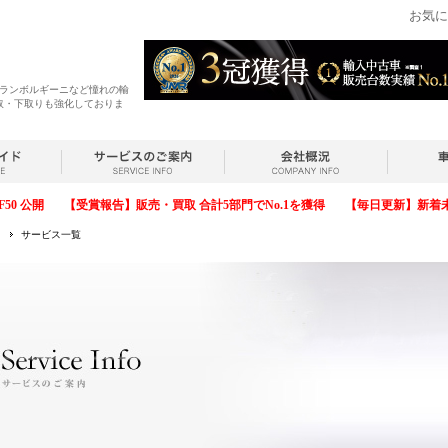
お気に
・ランボルギーニなど憧れの輸
取・下取りも強化しておりま
F50 公開
【受賞報告】販売・買取 合計5部門でNo.1を獲得
【毎日更新】新着
サービス一覧