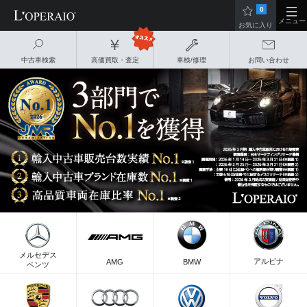
0
メニュー
お気に入り
中古車検索
高価買取・査定
車検/修理
お問い合わせ
メルセデス
アルピナ
AMG
BMW
ベンツ