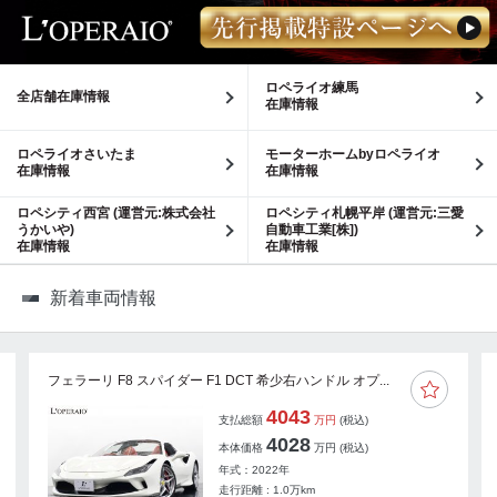
ロペライオ練馬
全店舗在庫情報
在庫情報
ロペライオさいたま
モーターホームbyロペライオ
在庫情報
在庫情報
ロペシティ西宮 (運営元:株式会社
ロペシティ札幌平岸 (運営元:三愛
うかいや)
自動車工業[株])
在庫情報
在庫情報
新着車両情報
フェラーリ F8 スパイダー F1 DCT 希少右ハンドル オプ...
4043
支払総額
万円
(税込)
4028
本体価格
万円
(税込)
年式：2022年
走行距離 : 1.0万km