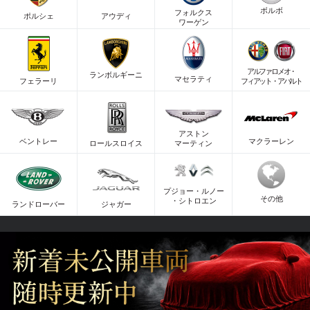
ボルボ
フォルクス
ポルシェ
アウディ
ワーゲン
アルファロメオ・
ランボルギーニ
マセラティ
フェラーリ
フィアット・アバルト
アストン
マクラーレン
ベントレー
ロールスロイス
マーティン
プジョー・ルノー
その他
・シトロエン
ジャガー
ランドローバー