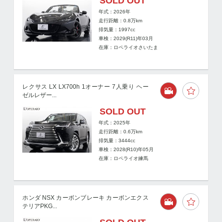
SOLD OUT
年式：2026年
走行距離：
0.8
万km
排気量：1997cc
車検：2029(R11)年03月
在庫：ロペライオさいたま
レクサス LX LX700h 1オーナー 7人乗り ヘー
ゼルレザー...
SOLD OUT
年式：2025年
走行距離：
0.6
万km
排気量：3444cc
車検：2028(R10)年05月
在庫：ロペライオ練馬
ホンダ NSX カーボンブレーキ カーボンエクス
テリアPKG...