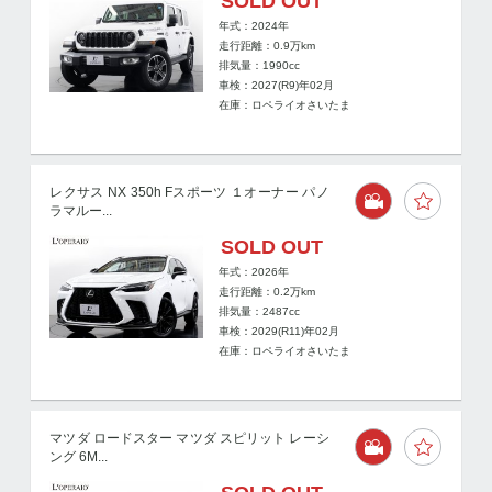
SOLD OUT
年式：2024年
走行距離：
0.9
万km
排気量：1990cc
車検：2027(R9)年02月
在庫：ロペライオさいたま
レクサス NX 350h Fスポーツ １オーナー パノ
ラマルー...
SOLD OUT
年式：2026年
走行距離：
0.2
万km
排気量：2487cc
車検：2029(R11)年02月
在庫：ロペライオさいたま
マツダ ロードスター マツダ スピリット レーシ
ング 6M...