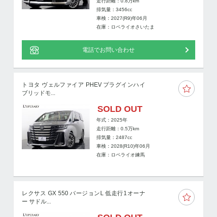
走行距離：
0.8
万km
排気量：3456cc
車検：2027(R9)年06月
在庫：ロペライオさいたま
電話でお問い合わせ
トヨタ ヴェルファイア PHEV プラグインハイ
ブリッドモ...
SOLD OUT
年式：2025年
走行距離：
0.5
万km
排気量：2487cc
車検：2028(R10)年06月
在庫：ロペライオ練馬
レクサス GX 550 バージョンL 低走行1オーナ
ー サドル...