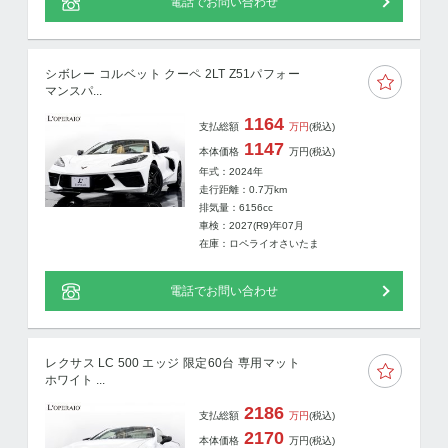
電話でお問い合わせ
シボレー コルベット クーペ 2LT Z51パフォー
マンスパ...
1164
支払総額
万円
(税込)
1147
本体価格
万円
(税込)
年式：2024年
走行距離：
0.7
万km
排気量：6156cc
車検：2027(R9)年07月
在庫：ロペライオさいたま
電話でお問い合わせ
レクサス LC 500 エッジ 限定60台 専用マット
ホワイト ...
2186
支払総額
万円
(税込)
2170
本体価格
万円
(税込)