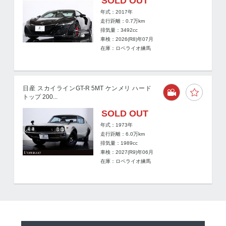
SOLD OUT
年式：2017年
走行距離：
0.7
万km
排気量：3492cc
車検：2026(R8)年07月
在庫：ロペライオ練馬
日産 スカイラインGT-R 5MT ケンメリ ハード
トップ 200...
SOLD OUT
年式：1973年
走行距離：
6.0
万km
排気量：1989cc
車検：2027(R9)年06月
在庫：ロペライオ練馬