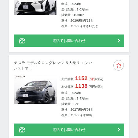
年式：2023年
走行距離：
1.0
万km
排気量：4968cc
車検：2026(R8)年11月
在庫：ロペライオさいたま
電話でお問い合わせ
テスラ モデルX ロングレンジ ５人乗り エンハ
ンストオ...
1152
支払総額
万円
(税込)
1138
本体価格
万円
(税込)
年式：2024年
走行距離：
1.4
万km
排気量：0cc
車検：2027(R9)年03月
在庫：ロペライオ練馬
電話でお問い合わせ