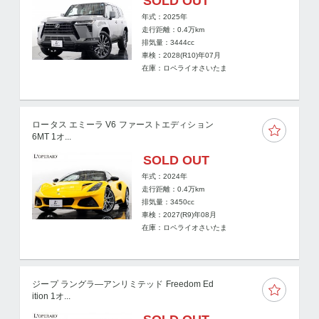
SOLD OUT
年式：2025年
走行距離：
0.4
万km
排気量：3444cc
車検：2028(R10)年07月
在庫：ロペライオさいたま
ロータス エミーラ V6 ファーストエディション
6MT 1オ...
SOLD OUT
年式：2024年
走行距離：
0.4
万km
排気量：3450cc
車検：2027(R9)年08月
在庫：ロペライオさいたま
ジープ ラングラ―アンリミテッド Freedom Ed
ition 1オ...