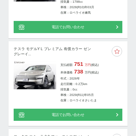
排気量：1798cc
車検：2028(R10)年03月
在庫：ロペライオ練馬
電話でお問い合わせ
テスラ モデルY L プレミアム 有償カラー ゼン
グレーイ...
751
支払総額
万円
(税込)
738
本体価格
万円
(税込)
年式：2026年
走行距離：
0.2
万km
排気量：0cc
車検：2029(R11)年05月
在庫：ロペライオさいたま
電話でお問い合わせ