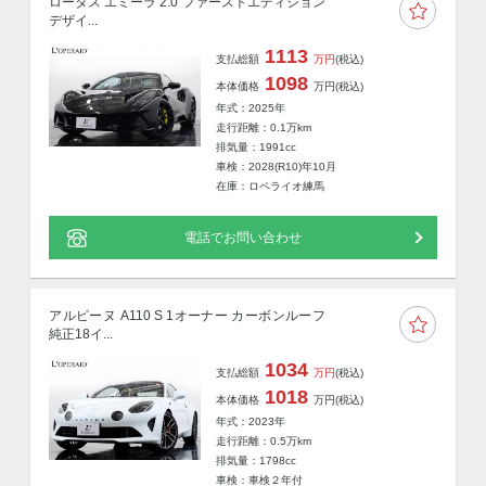
ロータス エミーラ 2.0 ファーストエディション
デザイ...
1113
支払総額
万円
(税込)
1098
本体価格
万円
(税込)
年式：2025年
走行距離：
0.1
万km
排気量：1991cc
車検：2028(R10)年10月
在庫：ロペライオ練馬
電話でお問い合わせ
アルピーヌ A110 S 1オーナー カーボンルーフ
純正18イ...
1034
支払総額
万円
(税込)
1018
本体価格
万円
(税込)
年式：2023年
走行距離：
0.5
万km
排気量：1798cc
車検：車検２年付