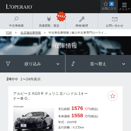
0
お気に入り
メニュー
中古車検索
高価買取・査定
車検/修理
お問い合わせ
TOP
全店舗在庫情報
中古車在庫情報 | 輸入中古車専門ロペライ...
在庫情報
絞り込み
並べ替え
24
件中
1
〜
24
件表示
アルピーヌ A110 R チュリニ 左ハンドル 1オー
ナー車 O...
1576
支払総額
万円
(税込)
1558
本体価格
万円
(税込)
年式：2025年
走行距離：
0.2
万km