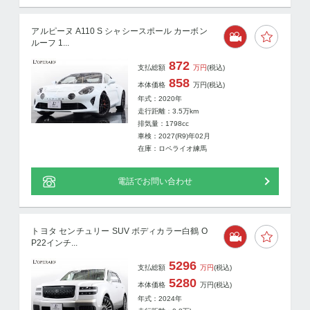
アルピーヌ A110 S シャシースポール カーボン
ルーフ 1...
872
支払総額
万円
(税込)
858
本体価格
万円
(税込)
年式：2020年
走行距離：
3.5
万km
排気量：1798cc
車検：2027(R9)年02月
在庫：ロペライオ練馬
電話でお問い合わせ
トヨタ センチュリー SUV ボディカラー白鶴 O
P22インチ...
5296
支払総額
万円
(税込)
5280
本体価格
万円
(税込)
年式：2024年