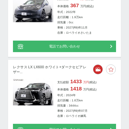
367
本体価格
万円
(税込)
年式：2022年
走行距離：
1.9
万km
排気量：0cc
車検：2027(R9)年11月
在庫：ロペライオさいたま
電話でお問い合わせ
レクサス LX LX600 ホワイト×ダークセピアレ
ザー...
1433
支払総額
万円
(税込)
1418
本体価格
万円
(税込)
年式：2024年
走行距離：
1.6
万km
排気量：3444cc
車検：2027(R9)年07月
在庫：ロペライオ練馬