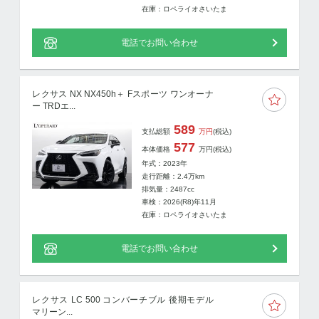
在庫：ロペライオさいたま
電話でお問い合わせ
レクサス NX NX450h＋ Fスポーツ ワンオーナ
ー TRDエ...
589
支払総額
万円
(税込)
577
本体価格
万円
(税込)
年式：2023年
走行距離：
2.4
万km
排気量：2487cc
車検：2026(R8)年11月
在庫：ロペライオさいたま
電話でお問い合わせ
レクサス LC 500 コンバーチブル 後期モデル
マリーン...