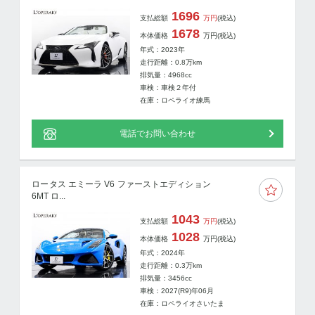
1696
支払総額
万円
(税込)
1678
本体価格
万円
(税込)
年式：2023年
走行距離：
0.8
万km
排気量：4968cc
車検：車検２年付
在庫：ロペライオ練馬
電話でお問い合わせ
ロータス エミーラ V6 ファーストエディション
6MT ロ...
1043
支払総額
万円
(税込)
1028
本体価格
万円
(税込)
年式：2024年
走行距離：
0.3
万km
排気量：3456cc
車検：2027(R9)年06月
在庫：ロペライオさいたま