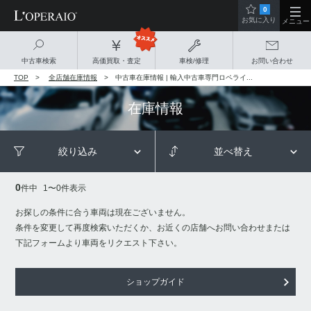
0
お気に入り
メニュー
中古車検索
高価買取・査定
車検/修理
お問い合わせ
TOP
全店舗在庫情報
中古車在庫情報 | 輸入中古車専門ロペライ...
在庫情報
絞り込み
並べ替え
0
件中
1
〜
0
件表示
お探しの条件に合う車両は現在ございません。
条件を変更して再度検索いただくか、お近くの店舗へお問い合わせまたは
下記フォームより車両をリクエスト下さい。
ショップガイド