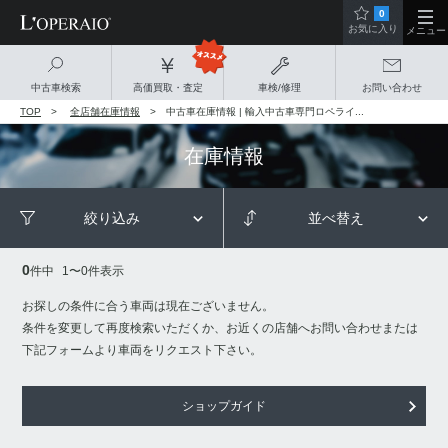
0
お気に入り
メニュー
中古車検索
高価買取・査定
車検/修理
お問い合わせ
TOP
全店舗在庫情報
中古車在庫情報 | 輸入中古車専門ロペライ...
在庫情報
絞り込み
並べ替え
0
件中
1
〜
0
件表示
お探しの条件に合う車両は現在ございません。
条件を変更して再度検索いただくか、お近くの店舗へお問い合わせまたは
下記フォームより車両をリクエスト下さい。
ショップガイド