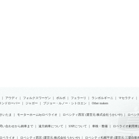
｜
アウディ
｜
フォルクスワーゲン
｜
ボルボ
｜
フェラーリ
｜
ランボルギーニ
｜
マセラティ
｜
ランドローバー
｜
ジャガー
｜
プジョー・ルノー・シトロエン
｜
Other makers
さいたま
｜
モーターホームbyロペライオ
｜
ロペシティ西宮 (運営元:株式会社うかいや)
｜
ロペシテ
問い合わせから納車まで
｜
遠方納車について
｜
SNPについて
｜
車検・整備
｜
ロペライオ劇用車
yロペライオ
｜
ロペシティ西宮 (運営元:株式会社うかいや)
｜
ロペシティ札幌平岸 (運営元:三愛自動車