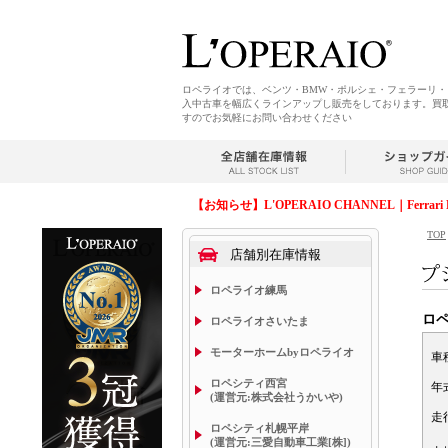
ロペライオでは、ベンツ・BMW・ポルシェ・フェラーリ
入中古車を幅広くラインアップし販売をしております。買
すのでお気軽にお問い合わせください
【お知らせ】L'OPERAIO CHANNEL｜Ferrari 
TOP
店舗別在庫情報
ロペライオ練馬
ロ
ロペライオさいたま
モーターホームbyロペライオ
車
ロペシティ西宮
年
(運営元:株式会社うかいや)
走
ロペシティ札幌平岸
(運営元:三愛自動車工業[株])