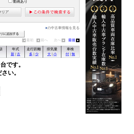
動画あり
の中古車情報を見る
見る
見積りに追加する
最初
前へ
次へ
最後
額
年式
走行距離
排気量
車検
新
|
古
多
|
少
大
|
小
付
|
無
0台です。
ださい。