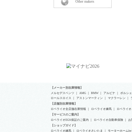
Other makers
【メーカー別在庫情報】
メルセデスベンツ
｜
AMG
｜
BMW
｜
アルピナ
｜
ポルシェ
ロールスロイス
｜
アストンマーティン
｜
マクラーレン
｜
【店舗別在庫情報】
ロペライオ全店舗在庫情報
｜
ロペライオ練馬
｜
ロペライオ
【サービスのご案内】
ロペライオEGS保証のご案内
｜
ロペライオ自動車保険
｜
お
【ショップガイド】
ロペライオ練馬
｜
ロペライオさいたま
｜
モーターホームb