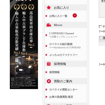
支
お気に入り
0
お気に入り一覧
Movie
1〜
L'OPERAIO Channel
〜試乗インプレッション〜
ロペライオ紹介動画
〜〜Introduction of L'OPERAIO
ぶっちゃけファクトリー
採用情報
1〜
採用情報
買取のご案内
ロペライオ買取センター
お車の高価買取/査定