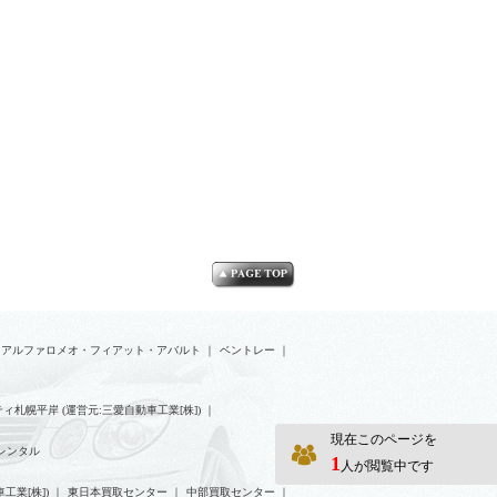
アルファロメオ・フィアット・アバルト
｜
ベントレー
｜
ィ札幌平岸 (運営元:三愛自動車工業[株])
｜
現在このページを
レンタル
1
人が閲覧中です
工業[株])
｜
東日本買取センター
｜
中部買取センター
｜