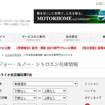
お気に
・ランボルギーニなど憧れの輸
取・下取りも強化しておりま
F50 公開
【受賞報告】販売・買取 合計5部門でNo.1を獲得
【毎日更新】新着
全店舗在庫情報
中古車在庫情報 | 輸入中古車専門ロペライオ
0
ペライオ全店舗在庫
台
種
ミッション
式
ハンドル
〜
行距離
ボディタイプ
〜