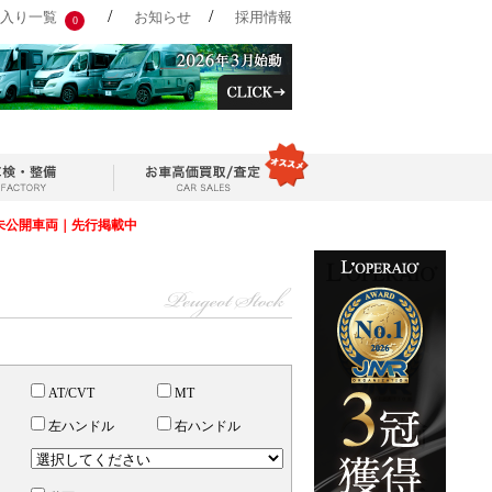
/
/
入り一覧
お知らせ
採用情報
0
未公開車両｜先行掲載中
AT/CVT
MT
左ハンドル
右ハンドル