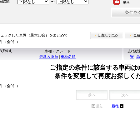
払総額
〜
動画
チェックした車両（最大10台）をまとめて
比較して
0件（全0件）
並び替え
車種・グレード
支払総
最新入庫順
|
車種名順
安
|
高
ご指定の条件に該当する車両は
条件を変更して再度お探しく
0件（全0件）
前へ
次へ
最初
最後