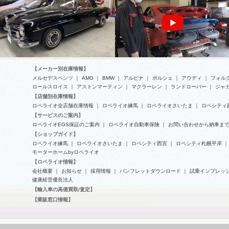
【メーカー別在庫情報】
メルセデスベンツ
｜
AMG
｜
BMW
｜
アルピナ
｜
ポルシェ
｜
アウディ
｜
フォル
ロールスロイス
｜
アストンマーティン
｜
マクラーレン
｜
ランドローバー
｜
ジャ
【店舗別在庫情報】
ロペライオ全店舗在庫情報
｜
ロペライオ練馬
｜
ロペライオさいたま
｜
ロペシティ
メルセデスベンツ-190SLの12ヶ
ポルシェ 911(Type991) カレラS
【サービスのご案内】
月点検
ウォーターポンプ交換
ロペライオEGS保証のご案内
｜
ロペライオ自動車保険
｜
お問い合わせから納車ま
【ショップガイド】
ロペライオ練馬
｜
ロペライオさいたま
｜
ロペシティ西宮
｜
ロペシティ札幌平岸
｜
モーターホームbyロペライオ
【ロペライオ情報】
会社概要
｜
お知らせ
｜
採用情報
｜
パンフレットダウンロード
｜
試乗インプレッ
健康経営優良法人
【輸入車の高価買取/査定】
【業販窓口情報】