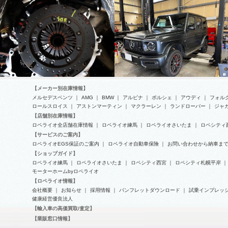
【メーカー別在庫情報】
メルセデスベンツ
｜
AMG
｜
BMW
｜
アルピナ
｜
ポルシェ
｜
アウディ
｜
フォル
ロールスロイス
｜
アストンマーティン
｜
マクラーレン
｜
ランドローバー
｜
ジャ
【店舗別在庫情報】
｢G63AMGの車検整備
ロペライオ全店舗在庫情報
｜
ロペライオ練馬
｜
ロペライオさいたま
｜
ロペシティ
【動画】マセラティ・グラントゥ
【サービスのご案内】
ーリズモ クラッチ交換
ロペライオEGS保証のご案内
｜
ロペライオ自動車保険
｜
お問い合わせから納車ま
【ショップガイド】
ロペライオ練馬
｜
ロペライオさいたま
｜
ロペシティ西宮
｜
ロペシティ札幌平岸
｜
モーターホームbyロペライオ
【ロペライオ情報】
会社概要
｜
お知らせ
｜
採用情報
｜
パンフレットダウンロード
｜
試乗インプレッ
健康経営優良法人
【輸入車の高価買取/査定】
【業販窓口情報】