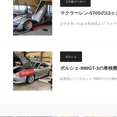
その他メーカー
マクラーレン-570Sの12
お付き合いのある業者様より｢マクラーレ
ポルシェ
ポルシェ-996GT-3の車検
顧客様より｢ポルシェ-996GT-3｣
MOVIE
AMG