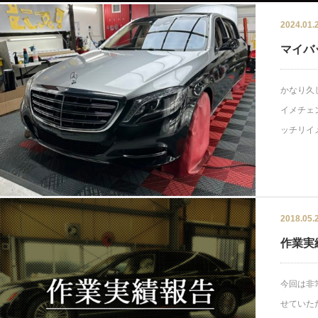
2024.01.
マイバ
かなり久
イメチェ
ッチリイ
2018.05.
作業実
今回は非
せていた