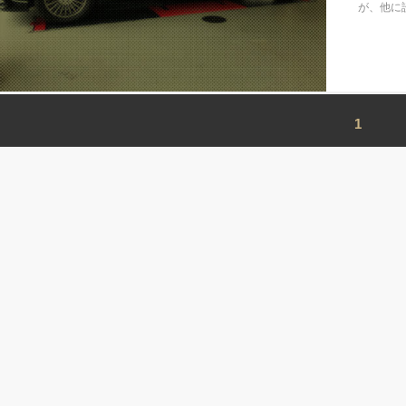
が、他に
1