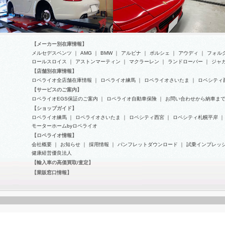
【メーカー別在庫情報】
メルセデスベンツ
｜
AMG
｜
BMW
｜
アルピナ
｜
ポルシェ
｜
アウディ
｜
フォル
ロールスロイス
｜
アストンマーティン
｜
マクラーレン
｜
ランドローバー
｜
ジャ
【店舗別在庫情報】
フェラーリだらけ！！
ロペライオ全店舗在庫情報
｜
ロペライオ練馬
｜
ロペライオさいたま
｜
ロペシティ
ポルシェ-911(Type997)の車検整
【サービスのご案内】
備
ロペライオEGS保証のご案内
｜
ロペライオ自動車保険
｜
お問い合わせから納車ま
【ショップガイド】
ロペライオ練馬
｜
ロペライオさいたま
｜
ロペシティ西宮
｜
ロペシティ札幌平岸
｜
モーターホームbyロペライオ
【ロペライオ情報】
会社概要
｜
お知らせ
｜
採用情報
｜
パンフレットダウンロード
｜
試乗インプレッ
健康経営優良法人
【輸入車の高価買取/査定】
【業販窓口情報】