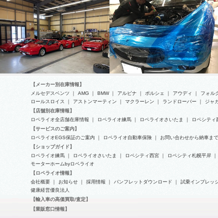
【メーカー別在庫情報】
メルセデスベンツ
｜
AMG
｜
BMW
｜
アルピナ
｜
ポルシェ
｜
アウディ
｜
フォル
ロールスロイス
｜
アストンマーティン
｜
マクラーレン
｜
ランドローバー
｜
ジャ
【店舗別在庫情報】
ロペライオ全店舗在庫情報
｜
ロペライオ練馬
｜
ロペライオさいたま
｜
ロペシティ
今週のロペライオファクトリーセ
マセラティ タイミングバリエー
【サービスのご案内】
ンター
ター交換
ロペライオEGS保証のご案内
｜
ロペライオ自動車保険
｜
お問い合わせから納車ま
【ショップガイド】
ロペライオ練馬
｜
ロペライオさいたま
｜
ロペシティ西宮
｜
ロペシティ札幌平岸
｜
モーターホームbyロペライオ
【ロペライオ情報】
会社概要
｜
お知らせ
｜
採用情報
｜
パンフレットダウンロード
｜
試乗インプレッ
健康経営優良法人
【輸入車の高価買取/査定】
【業販窓口情報】