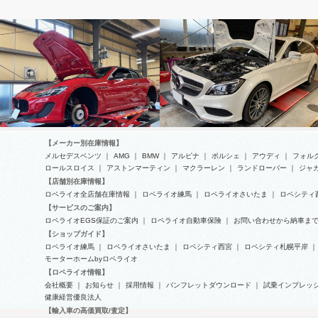
マセラティ
メルセデスベンツ
【メーカー別在庫情報】
メルセデスベンツ
｜
AMG
｜
BMW
｜
アルピナ
｜
ポルシェ
｜
アウディ
｜
フォル
ロールスロイス
｜
アストンマーティン
｜
マクラーレン
｜
ランドローバー
｜
ジャ
【店舗別在庫情報】
ロペライオ全店舗在庫情報
｜
ロペライオ練馬
｜
ロペライオさいたま
｜
ロペシティ
マセラティ-グランカブリオの車
CLS550のエンジン不具合点検修
【サービスのご案内】
検整備
理
ロペライオEGS保証のご案内
｜
ロペライオ自動車保険
｜
お問い合わせから納車ま
【ショップガイド】
ロペライオ練馬
｜
ロペライオさいたま
｜
ロペシティ西宮
｜
ロペシティ札幌平岸
｜
モーターホームbyロペライオ
【ロペライオ情報】
会社概要
｜
お知らせ
｜
採用情報
｜
パンフレットダウンロード
｜
試乗インプレッ
健康経営優良法人
【輸入車の高価買取/査定】