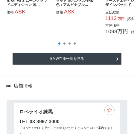
ル GT V8 S ムーンクラウ
ラット 左ハンドル 外装
ァーストエディシ
ドエディション 国…
色：アルピナブル…
ザインパック ド
ASK
ASK
価格
価格
支払総額
1113
万円
（税
本体価格
1098万円
（
BMW在庫一覧を見る
店舗情報
ロペライオ練馬
TEL.03-3997-3000
「ロペライオHPを見た」とお伝えいただくとスムーズにご案内できま
す。