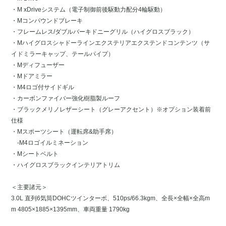
・M xDriveシステム（電子制御前後駆動力配分4輪駆動）
・Mコンパウンドブレーキ
・フレームレス/ダブルバーキドニーグリル（ハイグロスブラック）
・Mハイグロスシャドーラインエクステリアエクステンドコンテンツ（サ
イドミラーキャップ、テールパイプ）
・Mディフューザー
・Mドアミラー
・M4ロゴ付サイドギル
・カーボンファイバー強化樹脂製ルーフ
・ブラックメリノレザーシート（グレーアクセント）※オプション装着前
仕様
・Mスポーツシート（運転席&助手席）
-M4ロゴイルミネーション
・Mシートベルト
・ハイグロスブラックインテリアトリム
＜主要諸元＞
3.0L 直列6気筒DOHCツインターボ、510ps/66.3kgm、全長×全幅×全高m
m 4805×1885×1395mm、車両重量 1790kg