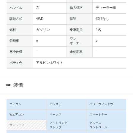
右
ディーラー車
ハンドル
輸入経路
4WD
保証なし
駆動方式
保証
ガソリン
4名
燃料
乗車定員
ワン
○
○
禁煙車
オーナー
-
-
寒冷仕様
未使用車
アルピンホワイト
ボディ色
装備
エアコン
パワステ
パワーウィンドウ
Wエアコン
キーレス
スマートキー
アイドリング
クルーズ
サンルーフ
ストップ
コントロール