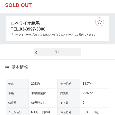
SOLD OUT
ロペライオ練馬
TEL.03-3997-3000
「ロペライオHPを見た」とお伝えいただくとスムーズにご案内できます。
戻る
基本情報
2023年
1.8万km
年式
走行距離
車検整備付
2992 cc
車検
排気量
修復歴なし
2
修復歴
ドア数
MTモード付AT
353（下3桁）
ミッション
車台番号