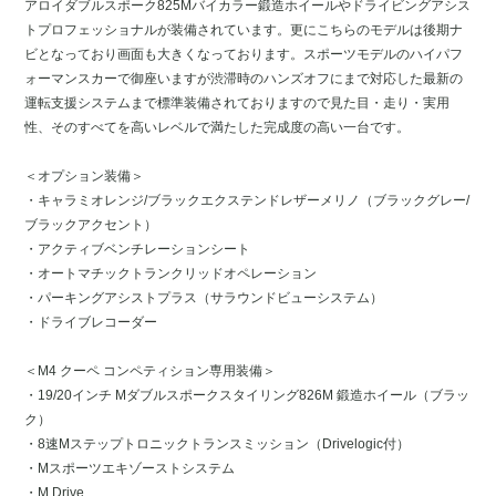
アロイダブルスポーク825Mバイカラー鍛造ホイールやドライビングアシス
トプロフェッショナルが装備されています。更にこちらのモデルは後期ナ
ビとなっており画面も大きくなっております。スポーツモデルのハイパフ
ォーマンスカーで御座いますが渋滞時のハンズオフにまで対応した最新の
運転支援システムまで標準装備されておりますので見た目・走り・実用
性、そのすべてを高いレベルで満たした完成度の高い一台です。
＜オプション装備＞
・キャラミオレンジ/ブラックエクステンドレザーメリノ（ブラックグレー/
ブラックアクセント）
・アクティブベンチレーションシート
・オートマチックトランクリッドオペレーション
・パーキングアシストプラス（サラウンドビューシステム）
・ドライブレコーダー
＜M4 クーペ コンペティション専用装備＞
・19/20インチ Mダブルスポークスタイリング826M 鍛造ホイール（ブラッ
ク）
・8速Mステップトロニックトランスミッション（Drivelogic付）
・Mスポーツエキゾーストシステム
・M Drive