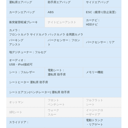
運転席エアバッグ
助手席エアバッグ
サイドエアバッグ
カーテンエアバッグ
ABS
ESC（横滑り防止装置）
カーナビ：
衝突被害軽減ブレーキ
ナイトビューアシスト
HDDナビ
カメラ：
フロントカメラ サイドカメラ バックカメラ 全周囲カメラ
パーキング
パークセンサー：フロン
パークセンサー：リア
アシスト
ト
地デジチューナー：フルセグ
オーディオ：
USB・iPod接続可
電動シート：
シート：フルレザー
メモリー機能
運転席 助手席
シートヒーター 運転席 助手席
シートエアコン(ベンチレーター) 運転席 助手席
フロント
フルフラット
オットマン
ベンチシート
シート
ウォーク
イージークロ
3列シート
スルー
ーザードア
電動トランク
スライドドア：
・リアゲート