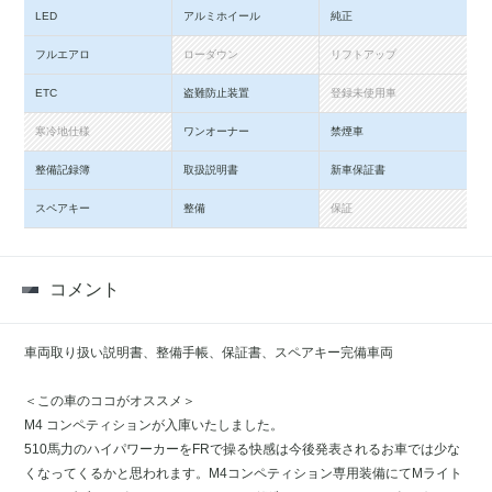
LED
アルミホイール
純正
フルエアロ
ローダウン
リフトアップ
ETC
盗難防止装置
登録未使用車
寒冷地仕様
ワンオーナー
禁煙車
整備記録簿
取扱説明書
新車保証書
スペアキー
整備
保証
コメント
車両取り扱い説明書、整備手帳、保証書、スペアキー完備車両
＜この車のココがオススメ＞
M4 コンペティションが入庫いたしました。
510馬力のハイパワーカーをFRで操る快感は今後発表されるお車では少な
くなってくるかと思われます。M4コンペティション専用装備にてMライト