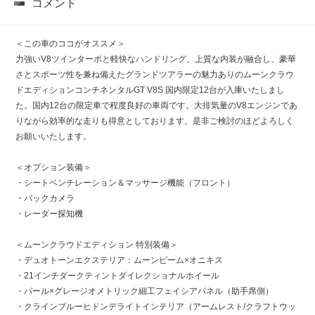
コメント
＜この車のココがオススメ＞
力強いV8ツインターボと軽快なハンドリング、上質な内装が融合し、豪華
さとスポーツ性を兼ね備えたグランドツアラーの魅力ありのムーンクラウ
ドエディションコンチネンタルGT V8S 国内限定12台が入庫いたしまし
た。国内12台の限定車で程度良好の車両です。大排気量のV8エンジンであ
りながら効率的な走りも得意としております。是非ご検討のほどよろしく
お願いいたします。
＜オプション装備＞
・シートベンチレーション＆マッサージ機能（フロント）
・バックカメラ
・レーダー探知機
＜ムーンクラウドエディション 特別装備＞
・デュオトーンエクステリア：ムーンビーム×オニキス
・21インチダークティントダイレクショナルホイール
・パール×グレージオメトリック細工フェイシアパネル（助手席側）
・クラインブルーヒドンデライトインテリア（アームレスト/クラフトウッ