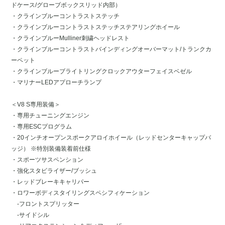
ドケース/グローブボックスリッド内部）
・クラインブルーコントラストステッチ
・クラインブルーコントラストステッチステアリングホイール
・クラインブルーMulliner刺繍ヘッドレスト
・クラインブルーコントラストバインディングオーバーマット/トランクカ
ーペット
・クラインブルーブライトリングクロックアウターフェイスベゼル
・マリナーLEDアプローチランプ
＜V8 S専用装備＞
・専用チューニングエンジン
・専用ESCプログラム
・20インチオープンスポークアロイホイール（レッドセンターキャップバ
ッジ） ※特別装備装着前仕様
・スポーツサスペンション
・強化スタビライザー/ブッシュ
・レッドブレーキキャリパー
・ロワーボディスタイリングスペシフィケーション
-フロントスプリッター
-サイドシル