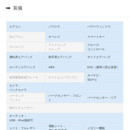
装備
エアコン
パワステ
パワーウィンドウ
Wエアコン
キーレス
スマートキー
アイドリング
クルーズ
サンルーフ
ストップ
コントロール
運転席エアバッグ
助手席エアバッグ
サイドエアバッグ
カーテンエアバッグ
ABS
ESC（横滑り防止装置）
カーナビ：
衝突被害軽減ブレーキ
ナイトビューアシスト
SDナビ
カメラ：
バックカメラ
パーキング
パークセンサー：フロン
パークセンサー：リア
アシスト
ト
地デジチューナー：
オーディオ：
USB・iPod接続可
電動シート：
シート：フルレザー
メモリー機能