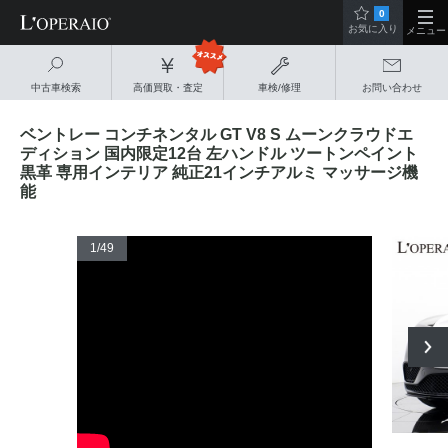
0
お気に入り
メニュー
中古車検索
高価買取・査定
車検/修理
お問い合わせ
ベントレー コンチネンタル GT V8 S ムーンクラウドエ
ディション 国内限定12台 左ハンドル ツートンペイント
黒革 専用インテリア 純正21インチアルミ マッサージ機
能
1
/49