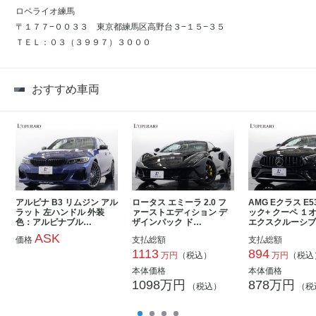
ロペライオ練馬
〒１７７−００３３ 東京都練馬区高野台３−１５−３５
ＴＥＬ：０３（３９９７）３０００
おすすめ車両
アルピナ B3 リムジン アル
ロータス エミーラ 2.0 フ
AMG Eクラス E5
ラット 左ハンドル 外装
ァーストエディション デ
ック+ クーペ １
色：アルピナブル…
ザインパック ド…
エクスクルーシ
ASK
価格
支払総額
支払総額
1113
894
万円
（税込）
万円
（税込
本体価格
本体価格
1098万円
878万円
（税込）
（税