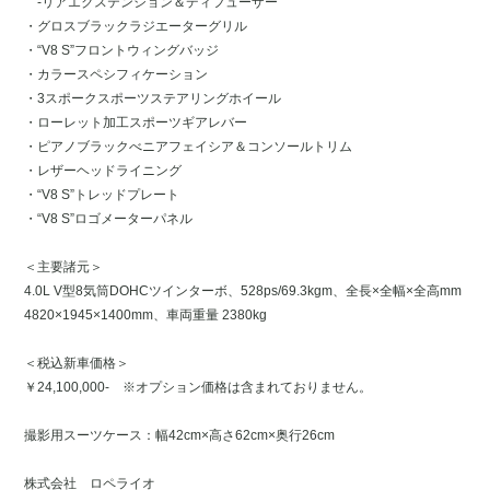
-リアエクステンション＆ディフューザー
・グロスブラックラジエーターグリル
・“V8 S”フロントウィングバッジ
・カラースペシフィケーション
・3スポークスポーツステアリングホイール
・ローレット加工スポーツギアレバー
・ピアノブラックべニアフェイシア＆コンソールトリム
・レザーヘッドライニング
・“V8 S”トレッドプレート
・“V8 S”ロゴメーターパネル
＜主要諸元＞
4.0L V型8気筒DOHCツインターボ、528ps/69.3kgm、全長×全幅×全高mm
4820×1945×1400mm、車両重量 2380kg
＜税込新車価格＞
￥24,100,000- ※オプション価格は含まれておりません。
撮影用スーツケース：幅42cm×高さ62cm×奥行26cm
株式会社 ロペライオ