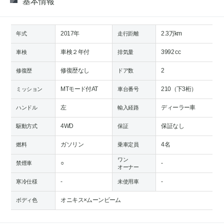
基本情報
2017年
2.3万km
年式
走行距離
車検２年付
3992 cc
車検
排気量
修復歴なし
2
修復歴
ドア数
MTモード付AT
210（下3桁）
ミッション
車台番号
左
ディーラー車
ハンドル
輸入経路
4WD
保証なし
駆動方式
保証
ガソリン
4名
燃料
乗車定員
ワン
○
-
禁煙車
オーナー
-
-
寒冷仕様
未使用車
オニキス×ムーンビーム
ボディ色