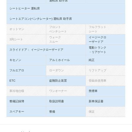
運転席 助手席
シートヒーター 運転席
シートエアコン(ベンチレーター) 運転席 助手席
フロント
フルフラット
オットマン
ベンチシート
シート
ウォーク
イージークロ
3列シート
スルー
ーザードア
電動トランク
スライドドア： イージークローザードア
・リアゲート
キセノン
アルミホイール
純正
フルエアロ
ローダウン
リフトアップ
ETC
盗難防止装置
登録未使用車
寒冷地仕様
ワンオーナー
禁煙車
整備記録簿
取扱説明書
新車保証書
スペアキー
整備
保証