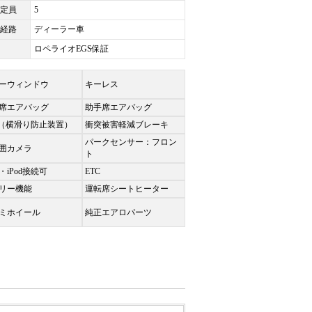
定員
5
経路
ディーラー車
ロペライオEGS保証
ーウィンドウ
キーレス
席エアバッグ
助手席エアバッグ
C（横滑り防止装置）
衝突被害軽減ブレーキ
パークセンサー：フロン
囲カメラ
ト
・iPod接続可
ETC
リー機能
運転席シートヒーター
ミホイール
純正エアロパーツ