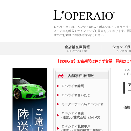
ロペライオでは、ベンツ・BMW・ポルシェ・フェラーリ
入中古車を幅広くラインアップし販売をしております。買
すのでお気軽にお問い合わせください
【お知らせ】お盆期間は休まず営業｜詳細はこ
TOP
ンド
店舗別在庫情報
ロペライオ練馬
ロペライオさいたま
モーターホームbyロペライオ
価
ロペシティ西宮
(運営元:株式会社うかいや)
ロペシティ札幌平岸
(運営元:三愛自動車工業[株])