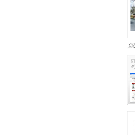
エ
ク
ジ
ュ
タ
ー
エ
ー
＜
3
＜
￥
『
さ
株
ロ
〒
Ｔ