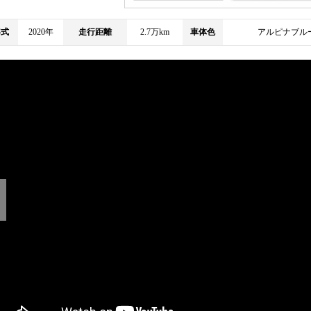
年式
2020年
走行距離
2.7万km
車体色
アルピナブル