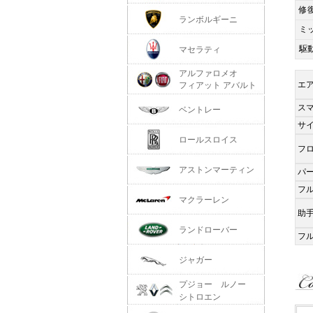
修
ランボルギーニ
ミ
駆
マセラティ
アルファロメオ
エ
フィアット アバルト
ス
ベントレー
サ
ロールスロイス
フ
アストンマーティン
パ
フ
マクラーレン
助
ランドローバー
フ
ジャガー
プジョー ルノー
シトロエン