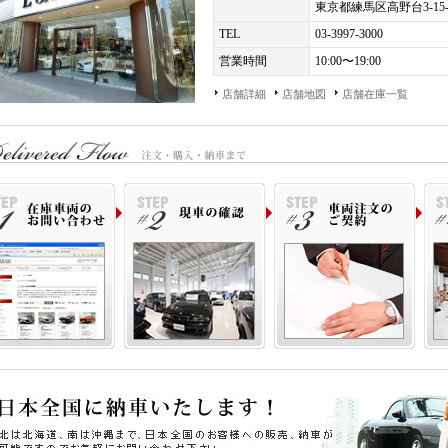
東京都練馬区高野台3-15-
アバッグ （フロント&サイド&ヘッド, 助手席エアバッグ・カットオフスイッチ付)
ルーズ・コントロール、コネクテッド・パッケージ・プロフェッショナル、ステア
TEL
03-3997-3000
、スピーチ・コントロール＆USBオーディオ・インターフェイス、スルー・ローデ
営業時間
10:00〜19:00
ボード、ソリッドカラー
イヤ空気圧表示、テールランプ、ドライビング・パフォーマンス・コントロール、
店舗詳細
店舗地図
店舗在庫一覧
ティング、ライブ・コックピット・プロフェッショナル（アルピナ・デザイン）、
アバッグ・カットオフスイッチ、歩行者検知機能、自動防眩ルーム・ミラー、電動
ト、非常停止表示板＆ファースト・エイド・キット
主要諸元＞
.0L 直列6気筒DOHCツインターボ、462ps/71.4kgm、全長×全幅×全高mm 4719×182
税込新車価格＞
12,290,000- ※オプション価格は含まれておりません。
ロペライオ独自の「Ｓ．Ｎ．Ｐ」をご用意！ご購入車両を、その日に直ぐに乗って
い！』
式会社 ロペライオ
ペライオ練馬
１７７−００３３ 東京都練馬区高野台３−１５−３５
ＥＬ：０３（３９９７）３０００