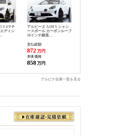
5 S 4マチ
アルピーヌ A110 S シャシ
ルエディシ
ースポール カーボンルーフ
…
18インチ鍛造…
支払総額
C／パークディスタンスコントロール）
872
万円
本体価格
858
万円
アルピナ在庫一覧を見る
＆タイヤセット、ALPINA LSD、ALPINA エ
ロント・スポイラー、ALPINA ベロア・フロ
LPINA車両、BMW SOSコール、BMW SOS
システム
、アクティブ・エア・ストリーム、アクティブ・ガー