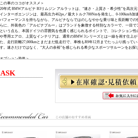
この車のココがオススメ＞
020年式 BMWアルピナ B3リムジン アルラットは、“速さ・上質さ・希少性”を高次
インターボエンジンは、最高出力462ps／最大トルク700Nmを発生し、0-100km/h
パフォーマンスを持ちながら、アルピナならではのしなやかな乗り味と長距離での
らに、外装色の「アルピナブルー」はブランドを象徴する特別なカラーで、一目で
という点も、本国ドイツの雰囲気を色濃く感じられるポイントで、コレクション性
や専用エアロ、上質なインテリアは、通常のBMW 3シリーズとは一線を画す仕上
た、走行距離27,000kmとまだまだ低走行で、車検もR9年12月までたっぷり残っ
す。速さだけではなく、“大人の余裕”を感じられる希少なスポーツサルーンをお探
オプション装備＞
有償カラー：アルピナブルー（スペシャルペイント）
ALPINAラグジュアリーパッケージ
ASK
格
ヴァーネスカレザーインテリア（モカ）
アルピナクラシック20インチ鍛造ホイール（アンソラジット）
アコースティックガラス
レザーフィニッシュダッシュボード
Harman/Kardonサラウンドサウンドシステム
アルピナパドルシフト
オートマチックトランクリッドオペレーション
ドライビングアシストプロフェッショナル
ACC/アクティブクルーズコントロール（ストップ&ゴー機能付）
ステアリング&レーンコントロールアシスト
レーンディパーチャーウォーニング（車線逸脱警告システム）
レーンチェンジウォーニング