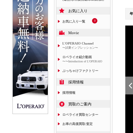
お気に入り
0
お気に入り一覧
Movie
L'OPERAIO Channel
〜試乗インプレッション〜
ロペライオ紹介動画
〜〜Introduction of L'OPERAIO
ぶっちゃけファクトリー
採用情報
採用情報
買取のご案内
ロペライオ買取センター
お車の高価買取/査定