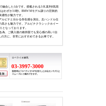
元で融合した1台です。搭載される3.0L直列6気筒
加速はわずか3.8秒。BMW Mモデル譲りの圧倒的
快適性が魅力です。
アルピナと分かる存在感を演出。左ハンドル仕
の高さも魅力です。アルピナクラシックホイー
がりとなっております。
ている為、ご購入後の維持面でも安心感の高い1台
しの方に、非常におすすめできるお車です。
ロペライオ練馬
03-3997-3000