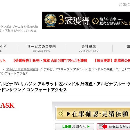
お気に
・ランボルギーニなど憧れの輸
取・下取りも強化しておりま
ちら
【受賞報告】販売・買取 合計5部門でNo.1を獲得
【毎日更新】新着未公
アルピナ中古車在庫情報
アルピナ B3 リムジン アルラット 左ハンドル 外装色：アルピ
 コンフォートアクセス
アルピナ B3 リムジン アルラット 左ハンドル 外装色：アルピナブルー
ードンサウンド コンフォートアクセス
ASK
格