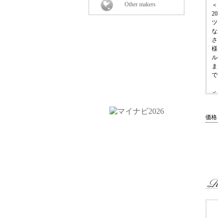
Other makers
＜
2
ツ
な
さ
様
ル
ま
で
＜
・
・
価
-
-
-
-
-
・
・
・
-
-
-
-