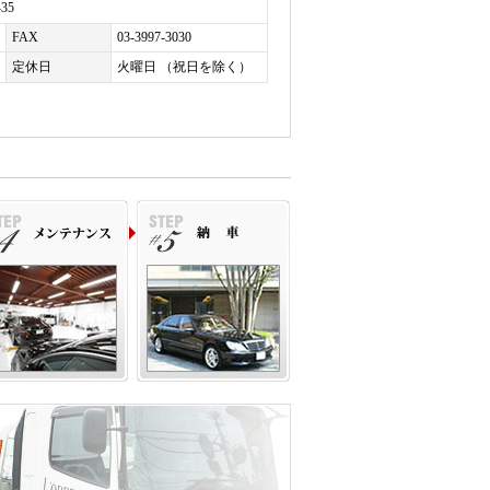
35
リング・ヒーティング、ストレージ・パッケー
FAX
03-3997-3030
ィング、センサテック・フィニッシュ・ダッシ
定休日
火曜日 （祝日を除く）
パーキング・アシスト、フロント・シート・ヒ
ルーフ・ライニング・アンソラジット、助手席
フロント・シート、電動フロント･スポーツ・シ
7×1440mm、車両重量 1840kg（車検証記載値）
お帰りいただけます。詳細はお問い合わせくだ