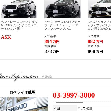
アクティブサイドコリジョンプロテクション
前車接近警告機能
衝突回避・被害軽減ブレーキ（事故回避アシスト付）
後車衝突警告機能
クロストラフィックウォーニング（フロント&リヤ）
ベントレー コンチネンタル
AMG Eクラス E53 4マチッ
AMG Aクラス A4
高速道路渋滞時ハンズオフアシスト
GT V8 S ムーンクラウドエ
ク+ クーペ １オーナー エ
ック+ ファイナ
ディション 国…
クスクルーシブパ…
ョン 限定300台 1
エマージェンシーストップアシスト
トラフィックサインアシスト（速度制限認識）
ASK
支払総額
支払総額
パーキングアシストプラス（トップビュー+3Dビュー、 サイドビューカメラ、PD
894
882
万円
万円
ブラックキドニーグリル
本体価格
本体価格
ブラックALPINA＆モデルバッジ
878
868
万円
万円
リアシートヒーティング
ユピテル ドライブレコーダー
ユピテル レーダー探知機
社外地上デジタルチューナー
アルピナボンネット/トランクエンブレム
ドアミラーカーボン調ラッピング
主要装備＞
ゾーン・オートマチック・エア・コンディショナー、ALPINA DYNAMIC 19'' ホイール
ゾースト・システム ステンレス製、ALPINA ドア・シル・プレート、ALPINA フ
ロペライオ練馬
03-3997-3000
・マット、ALPINA リヤ・スポイラー、ALPINA 高級ウッドトリム ピアノブラック、A
ール、BMW ライブ・コックピット・コネクテッド・ドライブ、HiFi スピーカー・
AVALINA ステアリング （ブルー＆グリーン・ステッチ）、LED ヘッドライト
住所
〒177-0033
・プラス、アラーム・システム、アンビエント・ライト