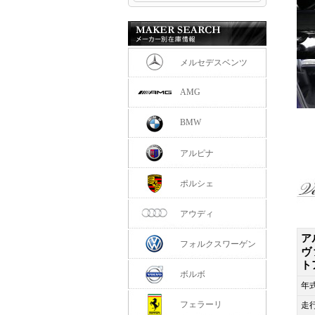
メルセデスベンツ
AMG
BMW
アルピナ
ポルシェ
アウディ
ア
フォルクスワーゲン
ヴ
ト
ボルボ
年
フェラーリ
走