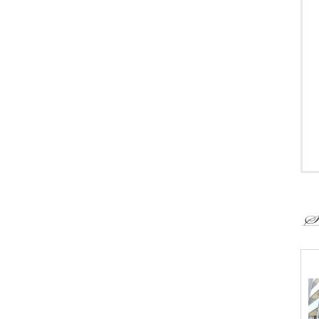
-
-
-
-
-
-
-
-
・
・
・
・
・
・
・
・
・
＜
3
キ
ア
コ
L
ド