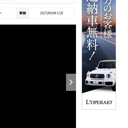
ー
車検
2027(R9)年12月