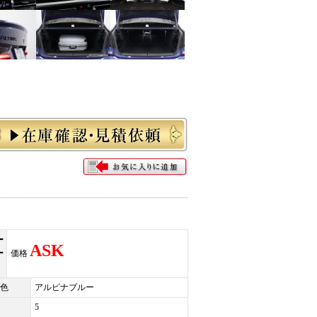
ー
ASK
ー
価格
色
アルピナブルー
5