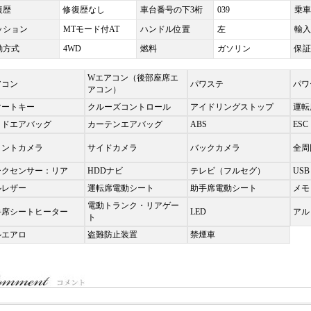
復歴
修復歴なし
車台番号の下3桁
039
乗車
ッション
MTモード付AT
ハンドル位置
左
輸入
動方式
4WD
燃料
ガソリン
保証
Wエアコン（後部座席エ
アコン
パワステ
パワ
アコン）
マートキー
クルーズコントロール
アイドリングストップ
運転
イドエアバッグ
カーテンエアバッグ
ABS
ES
ロントカメラ
サイドカメラ
バックカメラ
全周
ークセンサー：リア
HDDナビ
テレビ（フルセグ）
USB
ルレザー
運転席電動シート
助手席電動シート
メモ
電動トランク・リアゲー
手席シートヒーター
LED
アル
ト
ルエアロ
盗難防止装置
禁煙車