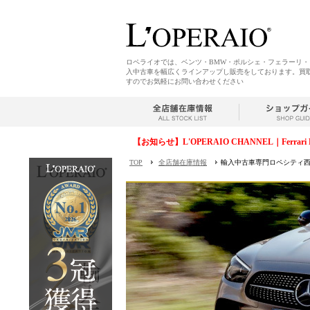
ロペライオでは、ベンツ・BMW・ポルシェ・フェラーリ
入中古車を幅広くラインアップし販売をしております。買
すのでお気軽にお問い合わせください
【お知らせ】L'OPERAIO CHANNEL｜Ferrari 
TOP
全店舗在庫情報
輸入中古車専門ロペシティ西宮