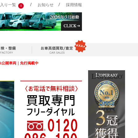
/
/
入り一覧
お知らせ
採用情報
0
未公開車両｜先行掲載中