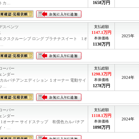
1658
万円
トカ…
デスベンツ
支払総額
1147.1
万円
ス
2025年
本体価格
d エクスクルーシブ ロング プラチナスイート 1オ
1130
万円
…
ローバー
支払総額
1298.3
万円
ェンダー
2024年
本体価格
V8 カルパチアンエディション １オーナー 電動サイ
1278
万円
ッ…
ローバー
支払総額
1118.1
万円
ェンダー
2024年
本体価格
V8 1オーナー サイドステップ 有償色カルパチア
1098
万円
イ・…