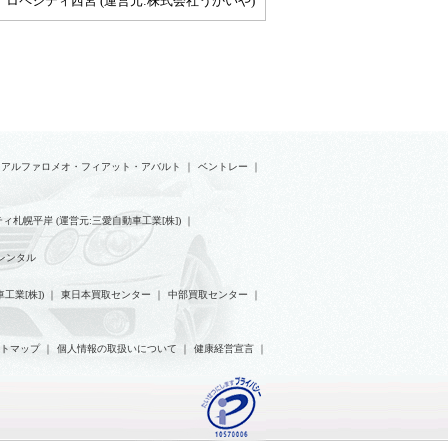
ロペシティ西宮 (運営元:株式会社うかいや)
アルファロメオ・フィアット・アバルト
｜
ベントレー
｜
ィ札幌平岸 (運営元:三愛自動車工業[株])
｜
レンタル
工業[株])
｜
東日本買取センター
｜
中部買取センター
｜
トマップ
｜
個人情報の取扱いについて
｜
健康経営宣言
｜