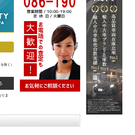
日を除く）
る
おりま