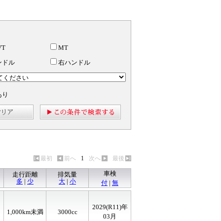
VT
MT
ンドル
右ハンドル
あり
最初
前へ
1
次へ
最後
車検
走行距離
排気量
多
|
少
大
|
小
付
|
無
2029(R11)年
1,000km未満
3000cc
03月