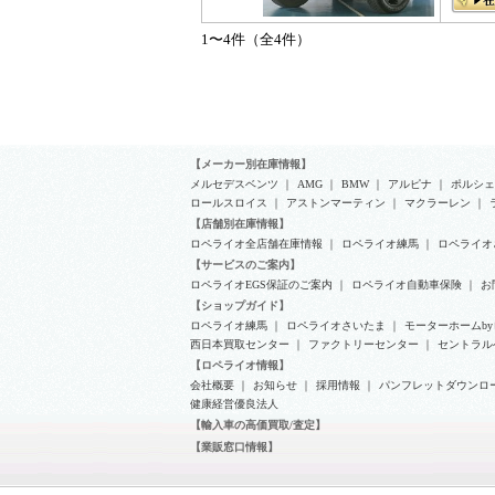
1〜4件（全4件）
【メーカー別在庫情報】
メルセデスベンツ
｜
AMG
｜
BMW
｜
アルピナ
｜
ポルシェ
ロールスロイス
｜
アストンマーティン
｜
マクラーレン
｜
【店舗別在庫情報】
ロペライオ全店舗在庫情報
｜
ロペライオ練馬
｜
ロペライオ
【サービスのご案内】
ロペライオEGS保証のご案内
｜
ロペライオ自動車保険
｜
お
【ショップガイド】
ロペライオ練馬
｜
ロペライオさいたま
｜
モーターホームb
西日本買取センター
｜
ファクトリーセンター
｜
セントラル
【ロペライオ情報】
会社概要
｜
お知らせ
｜
採用情報
｜
パンフレットダウンロ
健康経営優良法人
【輸入車の高価買取/査定】
【業販窓口情報】