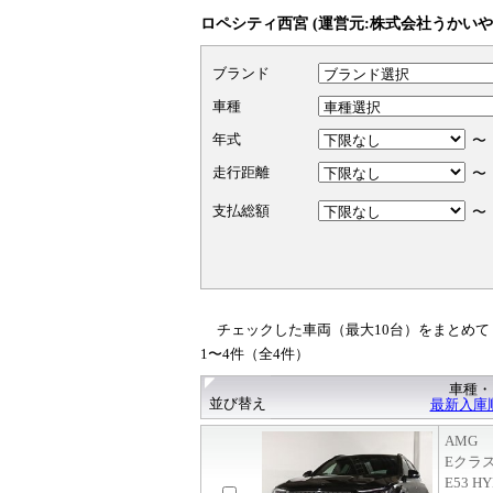
ロペシティ西宮 (運営元:株式会社うかいや
ブランド
車種
年式
走行距離
支払総額
チェックした車両（最大10台）をまとめて
1〜4件（全4件）
車種・
並び替え
最新入庫
AMG
Eクラ
E53 H