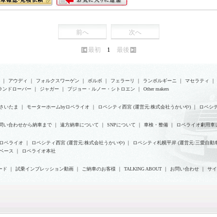
前へ
次へ
最初
1
最後
｜
アウディ
｜
フォルクスワーゲン
｜
ボルボ
｜
フェラーリ
｜
ランボルギーニ
｜
マセラティ
｜
ランドローバー
｜
ジャガー
｜
プジョー・ルノー・シトロエン
｜
Other makers
さいたま
｜
モーターホームbyロペライオ
｜
ロペシティ西宮 (運営元:株式会社うかいや)
｜
ロペシテ
問い合わせから納車まで
｜
遠方納車について
｜
SNPについて
｜
車検・整備
｜
ロペライオ劇用車
yロペライオ
｜
ロペシティ西宮 (運営元:株式会社うかいや)
｜
ロペシティ札幌平岸 (運営元:三愛自動車
ベース
｜
ロペライオ本社
ード
｜
試乗インプレッション動画
｜
ご納車のお客様
｜
TALKING ABOUT
｜
お問い合わせ
｜
サイ