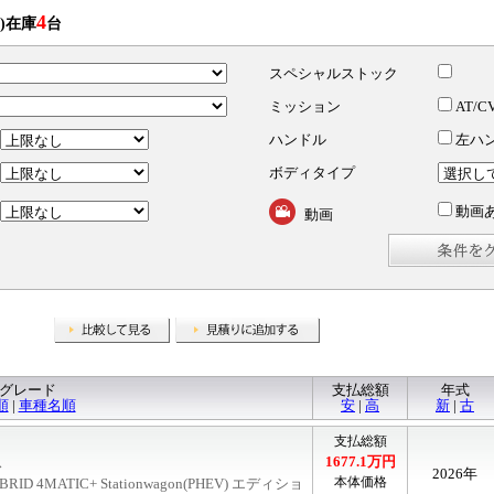
4
)在庫
台
スペシャルストック
ミッション
AT/C
ハンドル
左ハ
〜
ボディタイプ
〜
動画
〜
動画
比較して見る
見積りに追加する
グレード
支払総額
年式
順
|
車種名順
安
|
高
新
|
古
支払総額
1677.1
万円
ス
2026年
本体価格
YBRID 4MATIC+ Stationwagon(PHEV) エディショ