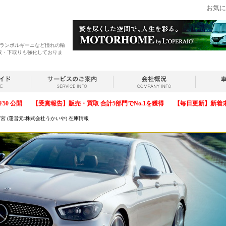
お気に
・ランボルギーニなど憧れの輸
取・下取りも強化しておりま
F50 公開
【受賞報告】販売・買取 合計5部門でNo.1を獲得
【毎日更新】新着
 (運営元:株式会社うかいや) 在庫情報