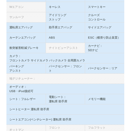
Wエアコン
キーレス
スマートキー
アイドリング
クルーズ
サンルーフ
ストップ
コントロール
運転席エアバッグ
助手席エアバッグ
サイドエアバッグ
カーテンエアバッグ
ABS
ESC（横滑り防止装置）
カーナビ：
衝突被害軽減ブレーキ
ナイトビューアシスト
SDナビ
カメラ：
フロントカメラ サイドカメラ バックカメラ 全周囲カメラ
パーキング
パークセンサー：フロン
パークセンサー：リア
アシスト
ト
地デジチューナー：
オーディオ：
USB・iPod接続可
電動シート：
シート：フルレザー
メモリー機能
運転席 助手席
シートヒーター 運転席 助手席
シートエアコン(ベンチレーター) 運転席 助手席
フロント
フルフラット
オットマン