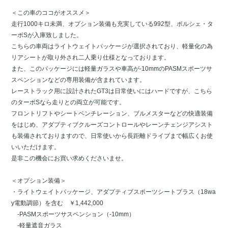
＜この車のココがオススメ＞
走行1000キロ未満、オプション装備も充実している992型、ポルシェ・タ
ーボSが入庫致しました。
こちらの車両はライトウェイトパッケージが選択されており、軽量化の為
リアシートが取り外され二人乗り仕様となっております。
また、このパッケージには軽量ガラスや車高が-10mmのPASMスポーツサ
スペンションなどの専用装備が含まれています。
レーストラック用に設計されたGT3は日常使いにはハードですが、こちら
のターボSなら走りとの両立が可能です。
フロントリフトやシートベンチレーション、ブルメスターなどの快適装備
をはじめ、アダプティブクルーズコントロールやレーンチェンジアシスト
も装備されておりますので、日常使いから長距離ドライブまで幅広くお使
いいただけます。
是非この機会にお買い求めくださいませ。
＜オプション装備＞
・ライトウェイトパッケージ、アダプティブスポーツシートプラス（18wa
y電動調節）を含む ￥1,442,000
-PASMスポーツサスペンション（-10mm）
-軽量遮音ガラス