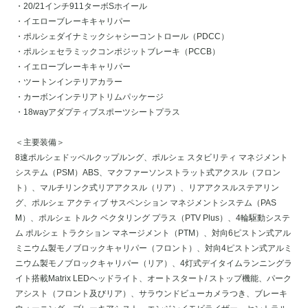
・20/21インチ911ターボSホイール
・イエローブレーキキャリパー
・ポルシェダイナミックシャシーコントロール（PDCC）
・ポルシェセラミックコンポジットブレーキ（PCCB）
・イエローブレーキキャリパー
・ツートンインテリアカラー
・カーボンインテリアトリムパッケージ
・18wayアダプティブスポーツシートプラス
＜主要装備＞
8速ポルシェドッペルクップルング、ポルシェ スタビリティ マネジメント
システム（PSM）ABS、マクファーソンストラット式アクスル（フロン
ト）、マルチリンク式リアアクスル（リア）、リアアクスルステアリン
グ、ポルシェ アクティブ サスペンション マネジメントシステム（PAS
M）、ポルシェ トルク ベクタリング プラス（PTV Plus）、4輪駆動システ
ム ポルシェ トラクション マネージメント（PTM）、対向6ピストン式アル
ミニウム製モノブロックキャリパー（フロント）、対向4ピストン式アルミ
ニウム製モノブロックキャリパー（リア）、4灯式デイタイムランニングラ
イト搭載Matrix LEDヘッドライト、オートスタート/ ストップ機能、パーク
アシスト（フロント及びリア）、サラウンドビューカメラつき、ブレーキ