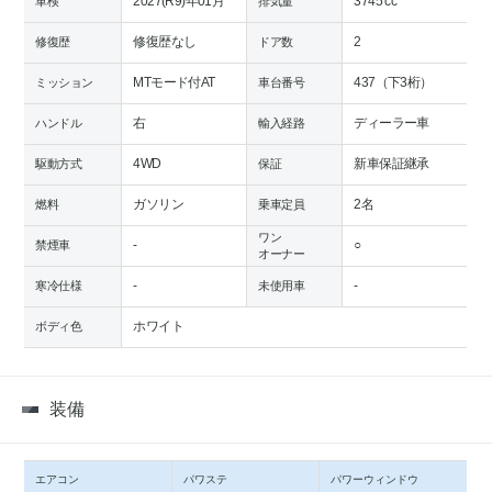
2027(R9)年01月
3745 cc
車検
排気量
修復歴なし
2
修復歴
ドア数
MTモード付AT
437（下3桁）
ミッション
車台番号
右
ディーラー車
ハンドル
輸入経路
4WD
新車保証継承
駆動方式
保証
ガソリン
2名
燃料
乗車定員
ワン
-
○
禁煙車
オーナー
-
-
寒冷仕様
未使用車
ホワイト
ボディ色
装備
エアコン
パワステ
パワーウィンドウ