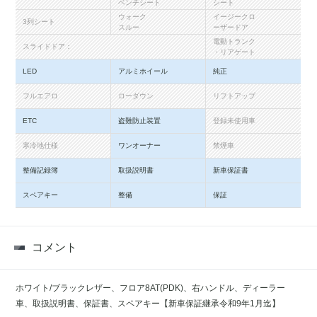
ベンチシート
シート
ウォーク
イージークロ
3列シート
スルー
ーザードア
電動トランク
スライドドア：
・リアゲート
LED
アルミホイール
純正
フルエアロ
ローダウン
リフトアップ
ETC
盗難防止装置
登録未使用車
寒冷地仕様
ワンオーナー
禁煙車
整備記録簿
取扱説明書
新車保証書
スペアキー
整備
保証
コメント
ホワイト/ブラックレザー、フロア8AT(PDK)、右ハンドル、ディーラー
車、取扱説明書、保証書、スペアキー【新車保証継承令和9年1月迄】