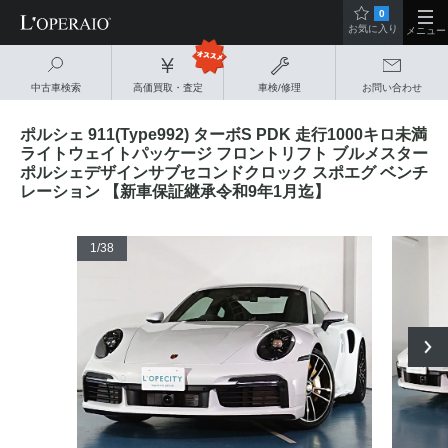
0
お気に入り
メニュー
中古車検索
高価買取・査定
車検/修理
お問い合わせ
ポルシェ 911(Type992) ターボS PDK 走行1000キロ未満
ライトウェイトパッケージ フロントリフト ブルメスター
ポルシェデザインサブセコンドクロック スポエグ ベンチ
レーション 【新車保証継承令和9年1月迄】
1
/38