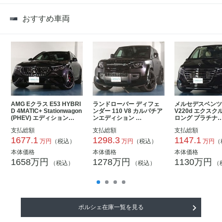
おすすめ車両
AMG Eクラス E53 HYBRI
ランドローバー ディフェ
メルセデスベンツ
D 4MATIC+ Stationwagon
ンダー 110 V8 カルパチア
V220d エクス
(PHEV) エディション…
ンエディション …
ロング プラチナ
支払総額
支払総額
支払総額
1677.1
1298.3
1147.1
万円
（税込）
万円
（税込）
万円
（
本体価格
本体価格
本体価格
1658万円
1278万円
1130万円
（税込）
（税込）
（
ポルシェ在庫一覧を見る