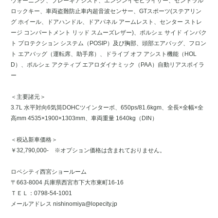
ウォーニング、ブレーキアシスト、エンジンイモビライザー、セントラル
ロックキー、車両盗難防止車内超音波センサー、GTスポーツ(ステアリン
グ ホイール、ドアハンドル、ドアパネル アームレスト、センター ストレ
ージ コンパートメント リッド スムーズレザー)、ポルシェ サイド インパク
ト プロテクション システム（POSIP）及び胸部、頭部エアバッグ、フロン
ト エアバッグ（運転席、助手席）、ドライブ オフ アシスト機能（HOL
D）、ポルシェ アクティブ エアロダイナミック（PAA）自動リアスポイラ
ー
＜主要諸元＞
3.7L 水平対向6気筒DOHCツインターボ、650ps/81.6kgm、全長×全幅×全
高mm 4535×1900×1303mm、車両重量 1640kg（DIN）
＜税込新車価格＞
￥32,790,000- ※オプション価格は含まれておりません。
ロペシティ西宮ショールーム
〒663-8004 兵庫県西宮市下大市東町16-16
ＴＥＬ：0798-54-1001
メールアドレス nishinomiya@lopecity.jp