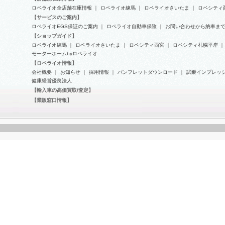
ロペライオ全店舗在庫情報
｜
ロペライオ練馬
｜
ロペライオさいたま
｜
ロペシティ
ロータス エリーゼ 1.6 エンジン
フェラーリ-F430スパイダーの12
【サービスのご案内】
オイル交換
ヶ月点検
ロペライオEGS保証のご案内
｜
ロペライオ自動車保険
｜
お問い合わせから納車ま
【ショップガイド】
ロペライオ練馬
｜
ロペライオさいたま
｜
ロペシティ西宮
｜
ロペシティ札幌平岸
｜
モーターホームbyロペライオ
【ロペライオ情報】
会社概要
｜
お知らせ
｜
採用情報
｜
パンフレットダウンロード
｜
試乗インプレッ
健康経営優良法人
【輸入車の高価買取/査定】
【業販窓口情報】