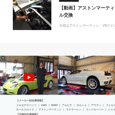
【動画】アストンマーティ
ル交換
今回はアストンマーティン・V8ヴァ
MOVIE
フェラーリ
【メーカー別在庫情報】
メルセデスベンツ
｜
AMG
｜
BMW
｜
アルピナ
｜
ポルシェ
｜
アウディ
｜
フォル
ロールスロイス
｜
アストンマーティン
｜
マクラーレン
｜
ランドローバー
｜
ジャ
【店舗別在庫情報】