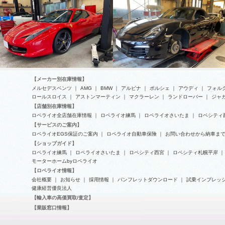
【メーカー別在庫情報】
メルセデスベンツ
｜
AMG
｜
BMW
｜
アルピナ
｜
ポルシェ
｜
アウディ
｜
フォル
ロールスロイス
｜
アストンマーティン
｜
マクラーレン
｜
ランドローバー
｜
ジャ
【店舗別在庫情報】
ロペライオ全店舗在庫情報
｜
ロペライオ練馬
｜
ロペライオさいたま
｜
ロペシティ
フェラーリ-458イタリアの車検整
ポルシェ-ボクスター(Type981)の
【サービスのご案内】
備
車検整備
ロペライオEGS保証のご案内
｜
ロペライオ自動車保険
｜
お問い合わせから納車ま
【ショップガイド】
ロペライオ練馬
｜
ロペライオさいたま
｜
ロペシティ西宮
｜
ロペシティ札幌平岸
｜
モーターホームbyロペライオ
【ロペライオ情報】
会社概要
｜
お知らせ
｜
採用情報
｜
パンフレットダウンロード
｜
試乗インプレッ
健康経営優良法人
【輸入車の高価買取/査定】
【業販窓口情報】