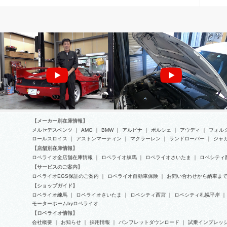
MOVIE
BMW
【メーカー別在庫情報】
メルセデスベンツ
｜
AMG
｜
BMW
｜
アルピナ
｜
ポルシェ
｜
アウディ
｜
フォル
ロールスロイス
｜
アストンマーティン
｜
マクラーレン
｜
ランドローバー
｜
ジャ
【店舗別在庫情報】
フェラーリ F50 オイル漏れ修理
ロペライオ全店舗在庫情報
｜
ロペライオ練馬
｜
ロペライオさいたま
｜
ロペシティ
BMW 116i（E87）スターターモ
【サービスのご案内】
ーター交換
ロペライオEGS保証のご案内
｜
ロペライオ自動車保険
｜
お問い合わせから納車ま
【ショップガイド】
ロペライオ練馬
｜
ロペライオさいたま
｜
ロペシティ西宮
｜
ロペシティ札幌平岸
｜
モーターホームbyロペライオ
【ロペライオ情報】
会社概要
｜
お知らせ
｜
採用情報
｜
パンフレットダウンロード
｜
試乗インプレッ