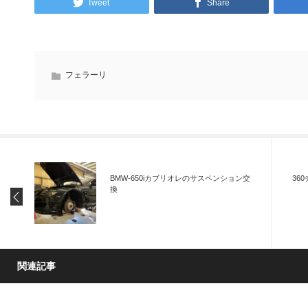
Tweet
Share
フェラーリ
BMW-650iカブリオレのサスペンション交
36
換
関連記事