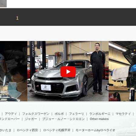
1
シボレー
フェラーリ
｜
アウディ
｜
フォルクスワーゲン
｜
ボルボ
｜
フェラーリ
｜
ランボルギーニ
｜
マセラティ
｜
ランドローバー
｜
ジャガー
｜
プジョー・ルノー・シトロエン
｜
Other makers
さいたま
｜
ロペシティ西宮
｜
ロペシティ札幌平岸
｜
モーターホームbyロペライオ
ズモ オイル
シボレー カマロ ZL1 コンバーチブル エ
フェラーリ