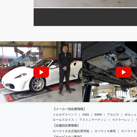
MOVIE
マセラティ
【メーカー別在庫情報】
メルセデスベンツ
｜
AMG
｜
BMW
｜
アルピナ
｜
ポルシェ
ロールスロイス
｜
アストンマーティン
｜
マクラーレン
｜
【店舗別在庫情報】
ロペライオ全店舗在庫情報
｜
ロペライオ練馬
｜
ロペライオ
フェラーリ F430 F1 リバーススイッチ交
マセラティ グラントゥーリ
【サービスのご案内】