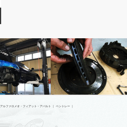
MOVIE
アルファロメオ・フィアット・アバルト
｜
ベントレー
｜
 Ｆ３５５スパイダー タイ
【動画】フェラーリ・F430 クラッチ交