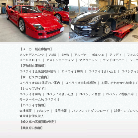
【メーカー別在庫情報】
メルセデスベンツ
｜
AMG
｜
BMW
｜
アルピナ
｜
ポルシェ
｜
アウディ
｜
フォル
ロールスロイス
｜
アストンマーティン
｜
マクラーレン
｜
ランドローバー
｜
ジャ
【店舗別在庫情報】
フェラーリF40の天張り修理
ロペライオ全店舗在庫情報
｜
ロペライオ練馬
｜
ロペライオさいたま
｜
ロペシティ
ポルシェ-ボクスター(Type981)の
【サービスのご案内】
車検整備
ロペライオEGS保証のご案内
｜
ロペライオ自動車保険
｜
お問い合わせから納車ま
【ショップガイド】
ロペライオ練馬
｜
ロペライオさいたま
｜
ロペシティ西宮
｜
ロペシティ札幌平岸
｜
モーターホームbyロペライオ
【ロペライオ情報】
会社概要
｜
お知らせ
｜
採用情報
｜
パンフレットダウンロード
｜
試乗インプレッ
健康経営優良法人
【輸入車の高価買取/査定】
【業販窓口情報】