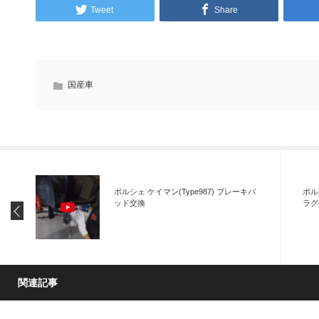
Tweet
Share
国産車
ポルシェ ケイマン(Type987) ブレーキパ
ポル
ッド交換
ラグ
関連記事