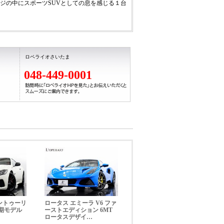
ージの中にスポーツSUVとしての息を感じる１台
ロペライオさいたま
048-449-0001
18ps/4.3kgm、全長×全幅×全高mm
ントゥーリ
ロータス エミーラ V6 ファ
後期モデル
ーストエディション 6MT
ロータスデザイ…