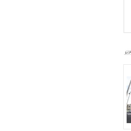
『
さ
ロ
〒
Ｔ