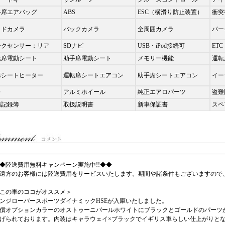
手席エアバッグ
ABS
ESC（横滑り防止装置）
衝突
イドカメラ
バックカメラ
全周囲カメラ
パー
ークセンサー：リア
SDナビ
USB・iPod接続可
ETC
転席電動シート
助手席電動シート
メモリー機能
運転
席シートヒーター
運転席シートエアコン
助手席シートエアコン
イー
D
アルミホイール
純正エアロパーツ
盗難
備記録簿
取扱説明書
新車保証書
スペ
◆陸送費用無料キャンペーン実施中!!◆◆
遠方のお客様には陸送費用をサービスいたします。期間や諸条件もございますので
この車のココがオススメ＞
ンジローバースポーツダイナミックHSEが入庫いたしました。
償オプションカラーのオストゥーニパールホワイトにブラックとゴールドのパーツ
げられております。内装はキャラウェイ×ブラックでイギリス車らしい仕上がりとな