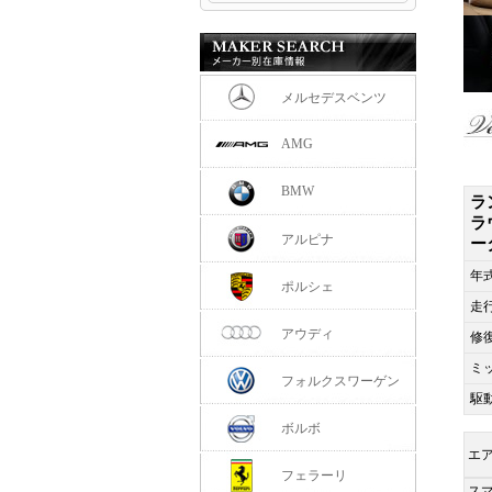
メルセデスベンツ
AMG
BMW
ラ
ラ
アルピナ
ー
年
ポルシェ
走
アウディ
修
ミ
フォルクスワーゲン
駆
ボルボ
エ
フェラーリ
ス