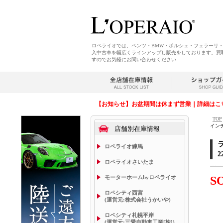
ロペライオでは、ベンツ・BMW・ポルシェ・フェラーリ
入中古車を幅広くラインアップし販売をしております。買
すのでお気軽にお問い合わせください
【お知らせ】お盆期間は休まず営業｜詳細はこ
TOP
イン
店舗別在庫情報
ロペライオ練馬
ロペライオさいたま
モーターホームbyロペライオ
S
ロペシティ西宮
(運営元:株式会社うかいや)
ロペシティ札幌平岸
(運営元:三愛自動車工業[株])