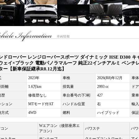
ンドローバー レンジローバースポーツ ダイナミック HSE D300 キ
ウェイ×ブラック 電動パノラマルーフ 純正22インチアルミ ベンチ
ター【新車保証継承R8.12月迄】
式
2023年
車検
2026(R8)年12月
車体
行距離
1.6万km
排気量
2993 cc
ドア
復歴
修復歴なし
車台番号の下3桁
427
乗車
ッション
MTモード付AT
ハンドル位置
右
輸入
動方式
4WD
燃料
ハイブリッド
保証
Wエアコン（後部座席エ
アコン
パワステ
パワ
アコン）
マートキー
サンルーフ
クルーズコントロール
アイ