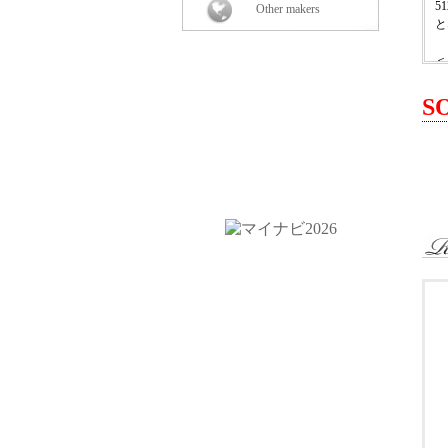
5
Other makers
と
＜
・
・
S
＜
・
・
・
・
・
・
・
・
＜
3
4
＜
￥
撮