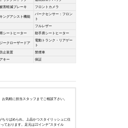
被害軽減ブレーキ
フロントカメラ
パークセンサー：フロン
キングアシスト機能
ト
フルレザー
席シートヒーター
助手席シートヒーター
電動トランク・リアゲー
ジークローザードア
ト
防止装置
禁煙車
アキー
保証
、お気軽に担当スタッフまでご相談下さい。
がちりばめられ、上品かつスタイリッシュに仕
っております。足元は22インチ"スタイル