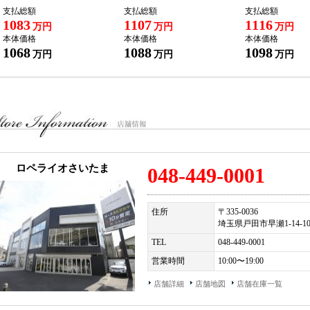
支払総額
支払総額
支払総額
ロペライオ独自の「Ｓ．Ｎ．Ｐ」をご用意！ご購入車両を、その日に直ぐに乗って
1083
1107
1116
万円
万円
万円
い！』
本体価格
本体価格
本体価格
1068
1088
1098
万円
万円
万円
株式会社ロペライオ
ペライオさいたま
３３５−００３６ 埼玉県戸田市早瀬１−１４−１０
ＥＬ：０４８（４４９）０００１
ロペライオさいたま
048-449-0001
住所
〒335-0036
埼玉県戸田市早瀬1-14-1
TEL
048-449-0001
営業時間
10:00〜19:00
店舗詳細
店舗地図
店舗在庫一覧