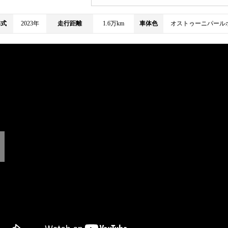
年式
2023年
走行距離
1.6万km
車体色
オストゥーニパール