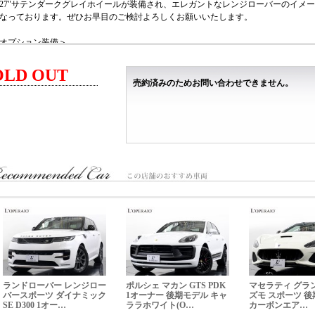
127"サテンダークグレイホイールが装備され、エレガントなレンジローバーのイメ
なっております。ぜひお早目のご検討よろしくお願いいたします。
オプション装備＞
有償カラー：オストゥーニパールホワイト
スライディングパノラミックルーフ
OLD OUT
売約済みのためお問い合わせできません。
ダイナミック HSE 専用装備＞
22インチ"スタイル5127"サテンダークグレイホイール
パーフォレイテッドセミアニリンレザーシート
ベンチレーション（フロント/リア）
ソフトドアクローズ
MERIDIAN 3Dサラウンドサウンドシステム
ClearSightインテリアリアビューミラー
ヘッドアップディスプレイ
パークアシスト
主要諸元＞
.0L 直列6気筒DOHCターボ(ディーゼル)+モーター、エンジン:300ps/66.3kgm モーター:
960×2005×1820mm、車両重量 2480kg（車検証記載値）
税込新車価格＞
13,640,000 ※オプション価格は含まれておりません。
ランドローバー レンジロー
ポルシェ マカン GTS PDK
マセラティ グラ
バースポーツ ダイナミック
1オーナー 後期モデル キャ
ズモ スポーツ 
SE D300 1オー…
ララホワイト(O…
カーボンエア…
影用スーツケース：幅42cm×高さ62cm×奥行26cm