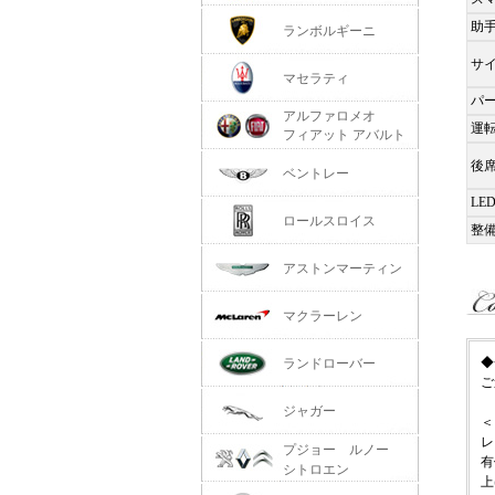
助
ランボルギーニ
サ
マセラティ
パ
アルファロメオ
運
フィアット アバルト
後
ベントレー
LE
ロールスロイス
整
アストンマーティン
マクラーレン
◆
ランドローバー
ご
ジャガー
＜
レ
プジョー ルノー
有
シトロエン
上