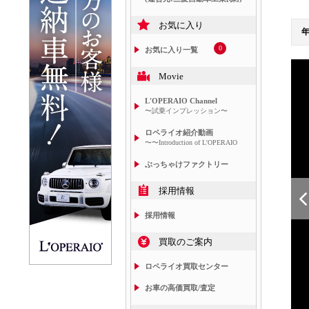
お気に入り
0
お気に入り一覧
Movie
L'OPERAIO Channel
〜試乗インプレッション〜
ロペライオ紹介動画
〜〜Introduction of L'OPERAIO
ぶっちゃけファクトリー
採用情報
採用情報
買取のご案内
ロペライオ買取センター
お車の高価買取/査定