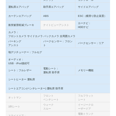
運転席エアバッグ
助手席エアバッグ
サイドエアバッグ
カーテンエアバッグ
ABS
ESC（横滑り防止装置）
カーナビ：
衝突被害軽減ブレーキ
ナイトビューアシスト
HDDナビ
カメラ：
フロントカメラ サイドカメラ バックカメラ 全周囲カメラ
パーキング
パークセンサー：フロン
パークセンサー：リア
アシスト
ト
地デジチューナー：フルセグ
オーディオ：
USB・iPod接続可
電動シート：
シート：フルレザー
メモリー機能
運転席 助手席
シートヒーター 運転席
シートエアコン(ベンチレーター) 運転席 助手席
フロント
フルフラット
オットマン
ベンチシート
シート
ウォーク
イージークロ
3列シート
スルー
ーザードア
電動トランク
スライドドア：