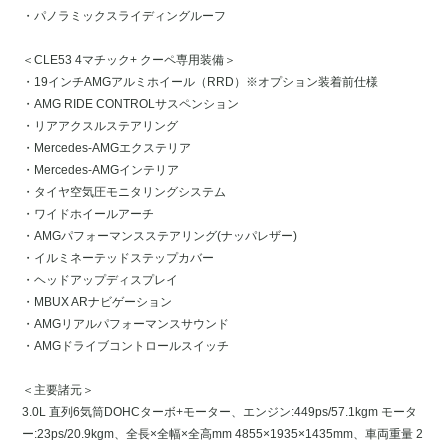
・パノラミックスライディングルーフ
＜CLE53 4マチック+ クーペ専用装備＞
・19インチAMGアルミホイール（RRD）※オプション装着前仕様
・AMG RIDE CONTROLサスペンション
・リアアクスルステアリング
・Mercedes-AMGエクステリア
・Mercedes-AMGインテリア
・タイヤ空気圧モニタリングシステム
・ワイドホイールアーチ
・AMGパフォーマンスステアリング(ナッパレザー)
・イルミネーテッドステップカバー
・ヘッドアップディスプレイ
・MBUX ARナビゲーション
・AMGリアルパフォーマンスサウンド
・AMGドライブコントロールスイッチ
＜主要諸元＞
3.0L 直列6気筒DOHCターボ+モーター、エンジン:449ps/57.1kgm モータ
ー:23ps/20.9kgm、全長×全幅×全高mm 4855×1935×1435mm、車両重量 2