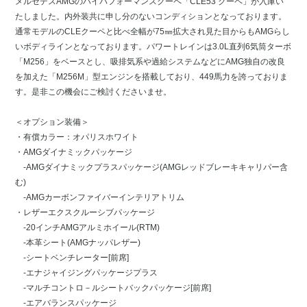
メルセデスAMGのハイパフォーマンスクーペ「CLE53 クーペ」が入庫い
たしました。内外装共に申し分のないコンディションとなっております。
通常モデルのCLEクーペと比べ全幅が75㎜拡大され見た目からもAMGらし
いボディラインとなっております。パワートレインは3.0L直列6気筒ターボ
「M256」をベースとし、吸排気系や過給システムなどにAMG独自の改良
を加えた「M256M」型エンジンを搭載しており、449馬力を誇っておりま
す。是非この機会にご検討くださいませ。
＜オプション装備＞
・有償カラー：オパリスホワイト
・AMGダイナミックパッケージ
-AMGダイナミックプラスパッケージ(AMGレッドブレーキキャリパー含
む)
-AMGカーボンファイバーインテリアトリム
・レザーエクスクルーシブパッケージ
-20インチAMGアルミホイール(RTM)
-本革シート(AMGナッパレザー)
-シートベンチレーター[前席]
-エナジャイジングパッケージプラス
-マルチコントロ－ルシートバックパッケージ[前席]
-エアバランスパッケージ