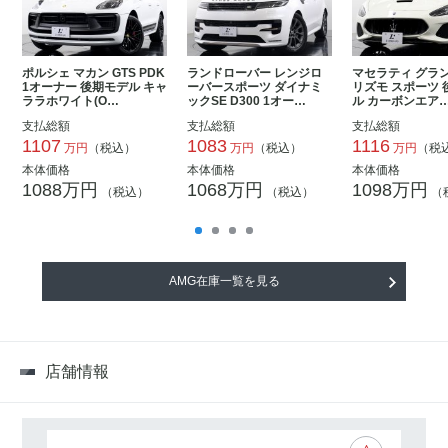
ポルシェ マカン GTS PDK
ランドローバー レンジロ
マセラティ グラ
1オーナー 後期モデル キャ
ーバースポーツ ダイナミ
リズモ スポーツ 
ララホワイト(O…
ックSE D300 1オー…
ル カーボンエア
支払総額
支払総額
支払総額
1107
1083
1116
万円
（税込）
万円
（税込）
万円
（税
本体価格
本体価格
本体価格
1088万円
1068万円
1098万円
（税込）
（税込）
（
AMG在庫一覧を見る
店舗情報