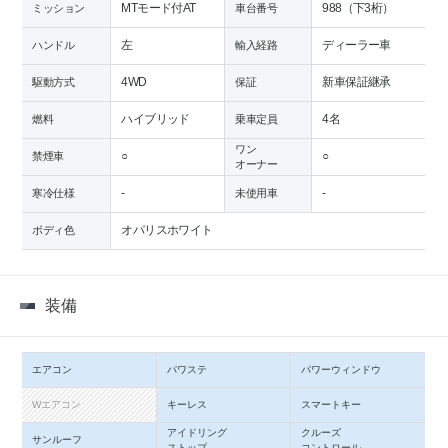
MTモード付AT
988（下3桁）
ミッション
車台番号
左
ディーラー車
ハンドル
輸入経路
4WD
新車保証継承
駆動方式
保証
ハイブリッド
4名
燃料
乗車定員
ワン
○
○
禁煙車
オーナー
-
-
寒冷仕様
未使用車
オパリスホワイト
ボディ色
装備
エアコン
パワステ
パワーウィンドウ
Wエアコン
キーレス
スマートキー
アイドリング
クルーズ
サンルーフ
ストップ
コントロール