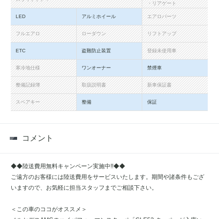
・リアゲート
LED
アルミホイール
エアロパーツ
フルエアロ
ローダウン
リフトアップ
ETC
盗難防止装置
登録未使用車
寒冷地仕様
ワンオーナー
禁煙車
整備記録簿
取扱説明書
新車保証書
スペアキー
整備
保証
コメント
◆◆陸送費用無料キャンペーン実施中!!◆◆
ご遠方のお客様には陸送費用をサービスいたします。期間や諸条件もござ
いますので、お気軽に担当スタッフまでご相談下さい。
＜この車のココがオススメ＞