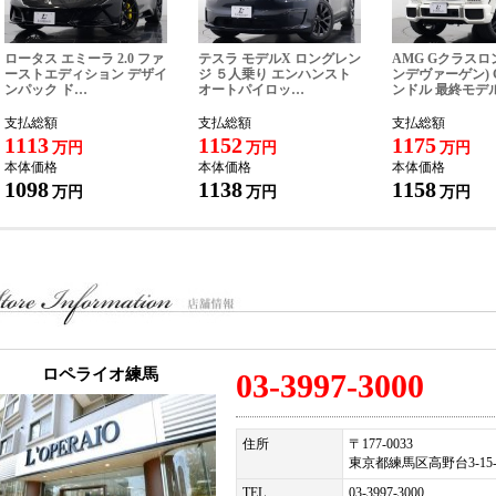
ＥＬ：０３（３９９７）３０００
ロータス エミーラ 2.0 ファ
テスラ モデルX ロングレン
AMG Gクラスロ
ーストエディション デザイ
ジ ５人乗り エンハンスト
ンデヴァーゲン) G
ンパック ド…
オートパイロッ…
ンドル 最終モデ
支払総額
支払総額
支払総額
1113
1152
1175
万円
万円
万円
本体価格
本体価格
本体価格
1098
1138
1158
万円
万円
万円
ロペライオ練馬
03-3997-3000
住所
〒177-0033
東京都練馬区高野台3-15-
TEL
03-3997-3000