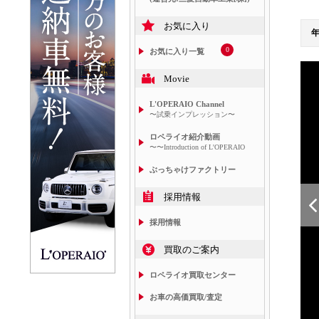
お気に入り
0
お気に入り一覧
Movie
L'OPERAIO Channel
〜試乗インプレッション〜
ロペライオ紹介動画
〜〜Introduction of L'OPERAIO
ぶっちゃけファクトリー
採用情報
採用情報
買取のご案内
ロペライオ買取センター
お車の高価買取/査定