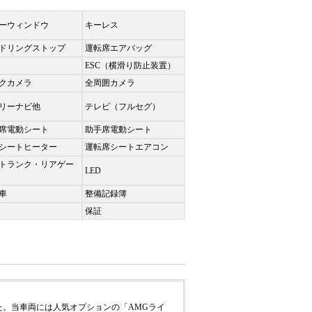
ーウィンドウ
キーレス
ドリングストップ
運転席エアバッグ
ESC（横滑り防止装置）
クカメラ
全周囲カメラ
リーナビ他
テレビ（フルセグ）
席電動シート
助手席電動シート
シートヒーター
運転席シートエアコン
トランク・リアゲー
LED
車
整備記録簿
保証
ました。当車両には人気オプションの「AMGライ