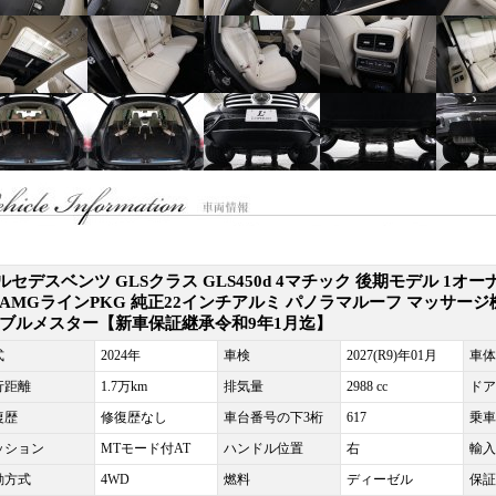
ルセデスベンツ GLSクラス GLS450d 4マチック 後期モデル 1オー
 AMGラインPKG 純正22インチアルミ パノラマルーフ マッサージ
 ブルメスター【新車保証継承令和9年1月迄】
式
2024年
車検
2027(R9)年01月
車体
行距離
1.7万km
排気量
2988 cc
ドア
復歴
修復歴なし
車台番号の下3桁
617
乗車
ッション
MTモード付AT
ハンドル位置
右
輸入
動方式
4WD
燃料
ディーゼル
保証