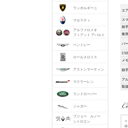
ランボルギーニ
エ
ス
マセラティ
助
アルファロメオ
衝
フィアット アバルト
パ
ベントレー
US
ロールスロイス
メ
アストンマーティン
助
ア
マクラーレン
取
ランドローバー
ジャガー
プジョー ルノー
＜
シトロエン
ロ