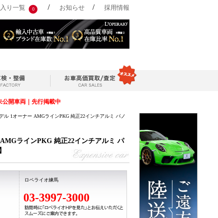
/
/
入り一覧
お知らせ
採用情報
0
未公開車両｜先行掲載中
モデル 1オーナー AMGラインPKG 純正22インチアルミ パノ
 AMGラインPKG 純正22インチアルミ パ
】
ロペライオ練馬
03-3997-3000