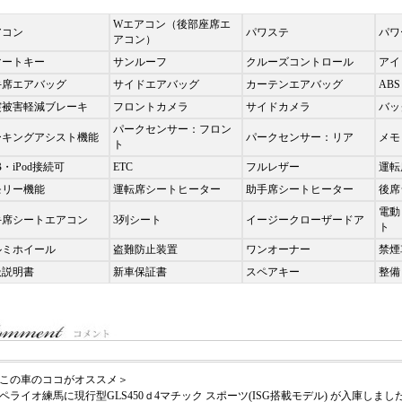
Wエアコン（後部座席エ
アコン
パワステ
パワ
アコン）
マートキー
サンルーフ
クルーズコントロール
アイ
手席エアバッグ
サイドエアバッグ
カーテンエアバッグ
ABS
突被害軽減ブレーキ
フロントカメラ
サイドカメラ
バッ
パークセンサー：フロン
ーキングアシスト機能
パークセンサー：リア
メモ
ト
B・iPod接続可
ETC
フルレザー
運転
モリー機能
運転席シートヒーター
助手席シートヒーター
後席
電動
手席シートエアコン
3列シート
イージークローザードア
ト
ルミホイール
盗難防止装置
ワンオーナー
禁煙
扱説明書
新車保証書
スペアキー
整備
この車のココがオススメ＞
ペライオ練馬に現行型GLS450ｄ4マチック スポーツ(ISG搭載モデル) が入庫し