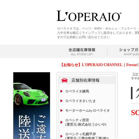
ロペライオでは、ベンツ・BMW・ポルシェ・フェラーリ
入中古車を幅広くラインアップし販売をしております。買
すのでお気軽にお問い合わせください
【お知らせ】L'OPERAIO CHANNEL｜Ferrari 
TOP
ラマ
店舗別在庫情報
ロペライオ練馬
ロペライオさいたま
モーターホームbyロペライオ
S
ロペシティ西宮
(運営元:株式会社うかいや)
ロペシティ札幌平岸
(運営元:三愛自動車工業[株])