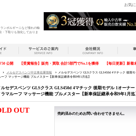
お気に
・ランボルギーニなど憧れの輸
取・下取りも強化しておりま
F50 公開
【受賞報告】販売・買取 合計5部門でNo.1を獲得
【毎日更新】新着
メルセデスベンツ中古車在庫情報
メルセデスベンツ GLSクラス GLS450d 4マチック 後期
ルーフ マッサージ機能 ブルメスター【新車保証継承令和9年1月迄】
メルセデスベンツ GLSクラス GLS450d 4マチック 後期モデル 1オーナー
ノラマルーフ マッサージ機能 ブルメスター【新車保証継承令和9年1月迄
OLD OUT
売約済みのためお問い合わせできません。