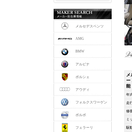
メルセデスベンツ
AMG
BMW
アルピナ
メ
ポルシェ
ー
能
アウディ
年
フォルクスワーゲン
走
修
ボルボ
ミ
フェラーリ
駆