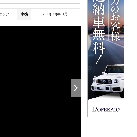
ラック
車検
2027(R9)年01月