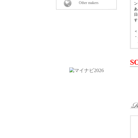
Other makers
ン
あ
日
す
＜
・
-
-
-
・
S
＜
3
5
＜
￥
『
さ
株
ロ
１