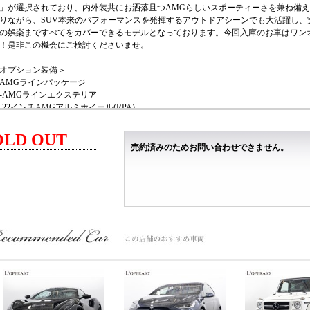
」が選択されており、内外装共にお洒落且つAMGらしいスポーティーさを兼ね備
りながら、SUV本来のパフォーマンスを発揮するアウトドアシーンでも大活躍し、
の娯楽まですべてをカバーできるモデルとなっております。今回入庫のお車はワン
！是非この機会にご検討くださいませ。
オプション装備＞
AMGラインパッケージ
AMGラインエクステリア
22インチAMGアルミホイール(RPA)
アンスラサイトオークウッドインテリアトリム
ドライブレコーダー
OLD OUT
売約済みのためお問い合わせできません。
主要諸元＞
.0L 直列6気筒DOHCターボ(ディーゼル)+モーター、エンジン：367ps/76.5kgm モーター 
210×2030×1840mm、車両重量 2610kg
税込新車価格＞
15,300,000- ※オプション価格は含まれておりません。
ロペライオ独自の「Ｓ．Ｎ．Ｐ」をご用意！ご購入車両を、その日に直ぐに乗って
い！』
式会社 ロペライオ
ペライオ練馬
７７－００３３ 東京都練馬区高野台３−１５−３５