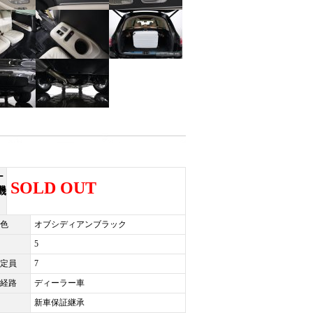
ナ
SOLD OUT
機
色
オブシディアンブラック
5
定員
7
経路
ディーラー車
新車保証継承