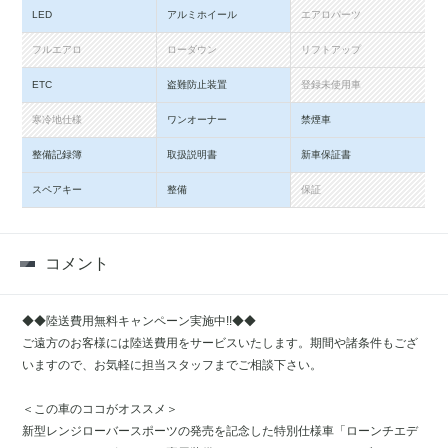
LED
アルミホイール
エアロパーツ
フルエアロ
ローダウン
リフトアップ
ETC
盗難防止装置
登録未使用車
寒冷地仕様
ワンオーナー
禁煙車
整備記録簿
取扱説明書
新車保証書
スペアキー
整備
保証
コメント
◆◆陸送費用無料キャンペーン実施中!!◆◆
ご遠方のお客様には陸送費用をサービスいたします。期間や諸条件もござ
いますので、お気軽に担当スタッフまでご相談下さい。
＜この車のココがオススメ＞
新型レンジローバースポーツの発売を記念した特別仕様車「ローンチエデ