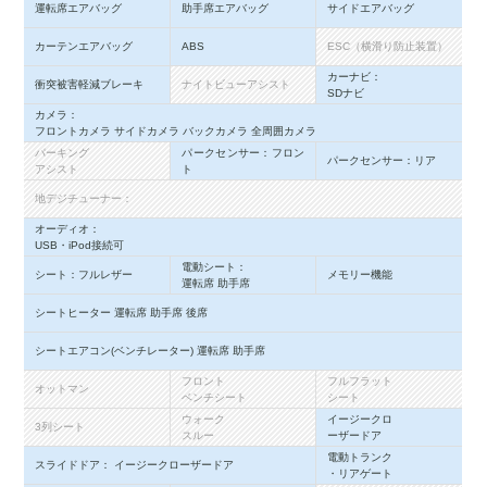
運転席エアバッグ
助手席エアバッグ
サイドエアバッグ
カーテンエアバッグ
ABS
ESC（横滑り防止装置）
カーナビ：
衝突被害軽減ブレーキ
ナイトビューアシスト
SDナビ
カメラ：
フロントカメラ サイドカメラ バックカメラ 全周囲カメラ
パーキング
パークセンサー：フロン
パークセンサー：リア
アシスト
ト
地デジチューナー：
オーディオ：
USB・iPod接続可
電動シート：
シート：フルレザー
メモリー機能
運転席 助手席
シートヒーター 運転席 助手席 後席
シートエアコン(ベンチレーター) 運転席 助手席
フロント
フルフラット
オットマン
ベンチシート
シート
ウォーク
イージークロ
3列シート
スルー
ーザードア
電動トランク
スライドドア： イージークローザードア
・リアゲート