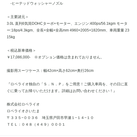
-ヒーテッドウォッシャーノズル
＜主要諸元＞
3.0L 直列6気筒DOHCターボ+モーター、エンジン:400ps/56.1kgm モータ
ー:18ps/4.3kgm、全長×全幅×全高mm 4960×2005×1820mm、車両重量 23
15kg
＜税込新車価格＞
￥17,086,000- ※オプション価格は含まれておりません。
撮影用スーツケース：幅42cm×高さ62cm×奥行26cm
『ロペライオ独自の「Ｓ．Ｎ．Ｐ」をご用意！ご購入車両を、その日に直
ぐに乗ってお帰りいただけます。詳細はお問い合わせください！』
株式会社ロペライオ
ロペライオさいたま
〒３３５−００３６ 埼玉県戸田市早瀬１−１４−１０
ＴＥＬ：０４８（４４９）０００１