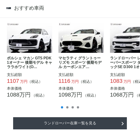
おすすめ車両
ポルシェ マカン GTS PDK
マセラティ グラントゥー
ランドローバー 
1オーナー 後期モデル キャ
リズモ スポーツ 後期モデ
ーバースポーツ 
ララホワイト(O…
ル カーボンエア…
ックSE D300 1
支払総額
支払総額
支払総額
1107
1116
1083
万円
（税込）
万円
（税込）
万円
（税
本体価格
本体価格
本体価格
1088万円
1098万円
1068万円
（税込）
（税込）
（
ランドローバー在庫一覧を見る