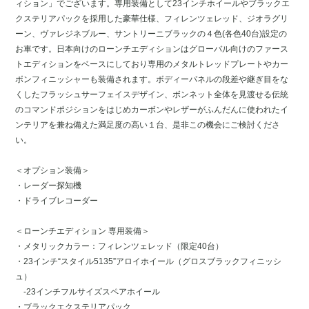
ィション」でございます。専用装備として23インチホイールやブラックエ
クステリアパックを採用した豪華仕様、フィレンツェレッド、ジオラグリ
ーン、ヴァレジネブルー、サントリーニブラックの４色(各色40台)設定の
お車です。日本向けのローンチエディションはグローバル向けのファース
トエディションをベースにしており専用のメタルトレッドプレートやカー
ボンフィニッシャーも装備されます。ボディーパネルの段差や継ぎ目をな
くしたフラッシュサーフェイスデザイン、ボンネット全体を見渡せる伝統
のコマンドポジションをはじめカーボンやレザーがふんだんに使われたイ
ンテリアを兼ね備えた満足度の高い１台、是非この機会にご検討くださ
い。
＜オプション装備＞
・レーダー探知機
・ドライブレコーダー
＜ローンチエディション 専用装備＞
・メタリックカラー：フィレンツェレッド（限定40台）
・23インチ“スタイル5135”アロイホイール（グロスブラックフィニッシ
ュ）
-23インチフルサイズスペアホイール
・ブラックエクステリアパック