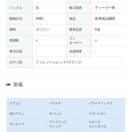
右
ディーラー車
ハンドル
輸入経路
4WD
新車保証継承
駆動方式
保証
ガソリン
5名
燃料
乗車定員
ワン
○
○
禁煙車
オーナー
-
-
寒冷仕様
未使用車
フィレンツェレッド×ブラック
ボディ色
装備
エアコン
パワステ
パワーウィンドウ
Wエアコン
キーレス
スマートキー
アイドリング
クルーズ
サンルーフ
ストップ
コントロール