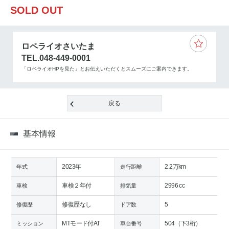
SOLD OUT
ロペライオさいたま
TEL.048-449-0001
「ロペライオHPを見た」とお伝えいただくとスムーズにご案内できます。
戻る
基本情報
2023年
2.2万km
年式
走行距離
車検２年付
2996 cc
車検
排気量
修復歴なし
5
修復歴
ドア数
MTモード付AT
504（下3桁）
ミッション
車台番号