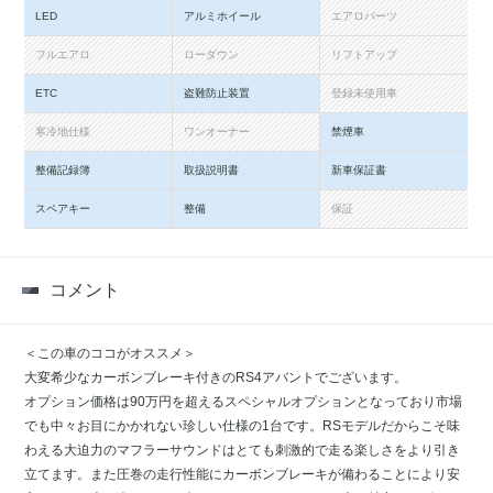
LED
アルミホイール
エアロパーツ
フルエアロ
ローダウン
リフトアップ
ETC
盗難防止装置
登録未使用車
寒冷地仕様
ワンオーナー
禁煙車
整備記録簿
取扱説明書
新車保証書
スペアキー
整備
保証
コメント
＜この車のココがオススメ＞
大変希少なカーボンブレーキ付きのRS4アバントでございます。
オプション価格は90万円を超えるスペシャルオプションとなっており市場
でも中々お目にかかれない珍しい仕様の1台です。RSモデルだからこそ味
わえる大迫力のマフラーサウンドはとても刺激的で走る楽しさをより引き
立てます。また圧巻の走行性能にカーボンブレーキが備わることにより安