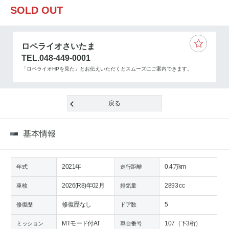
SOLD OUT
ロペライオさいたま
TEL.048-449-0001
「ロペライオHPを見た」とお伝えいただくとスムーズにご案内できます。
戻る
基本情報
2021年
0.4万km
年式
走行距離
2026(R8)年02月
2893 cc
車検
排気量
修復歴なし
5
修復歴
ドア数
MTモード付AT
107（下3桁）
ミッション
車台番号