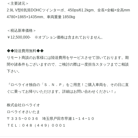
＜主要諸元＞
2.9L V型6気筒DOHCツインターボ、450ps/61.2kgm、全長×全幅×全高mm
4780×1865×1435mm、車両重量 1850kg
＜税込新車価格＞
￥12,500,000- ※オプション価格は含まれておりません。
◆◆陸送費用無料◆◆
リモート商談のお客様には陸送費用をサービスさせて頂いております。期
間や諸条件もございますので、ご検討の際は一度担当スタッフまでご相談
下さい。
『ロペライオ独自の「Ｓ．Ｎ．Ｐ」をご用意！ご購入車両を、その日に直
ぐに乗ってお帰りいただけます。詳細はお問い合わせください！』
株式会社ロペライオ
ロペライオさいたま
〒３３５−００３６ 埼玉県戸田市早瀬１−１４−１０
ＴＥＬ：０４８（４４９）０００１