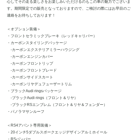
心してその走る楽しさをお楽しみいただけるのもこの車の魅力でございま
す。期間限定での販売となっておりますので、ご検討の際にはお早目のご
連絡をお待ちしております！
＜オプション装備＞
・フロントセラミックブレーキ（レッドキャリパー）
・カーボンスタイリングパッケージ
-カーボンエクステリアミラーハウジング
-カーボンエンジンカバー
-カーボンフロントリップ
-カーボンフロントブレード
-カーボンサイドスカート
-カーボンリヤデュフューザートリム
・ブラックAudi ringsパッケージ
-ブラックAudi rings（フロント＆リヤ）
-ブラックRSエンブレム（フロント＆リヤ＆フェンダー）
・パノラマサンルーフ
＜RS4アバント専用装備＞
・20インチ5ダブルスポークエッジデザインアルミホイール
・RSバンパー