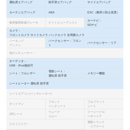
運転席エアバッグ
助手席エアバッグ
サイドエアバッグ
カーテンエアバッグ
ABS
ESC（横滑り防止装置）
カーナビ：
衝突被害軽減ブレーキ
ナイトビューアシスト
SDナビ
カメラ：
フロントカメラ サイドカメラ バックカメラ 全周囲カメラ
パーキング
パークセンサー：フロン
パークセンサー：リア
アシスト
ト
地デジチューナー：
オーディオ：
USB・iPod接続可
電動シート：
シート：フルレザー
メモリー機能
運転席 助手席
シートヒーター 運転席 助手席
シートエアコン(ベンチレーター)
フロント
フルフラット
オットマン
ベンチシート
シート
ウォーク
イージークロ
3列シート
スルー
ーザードア
電動トランク
スライドドア：
・リアゲート