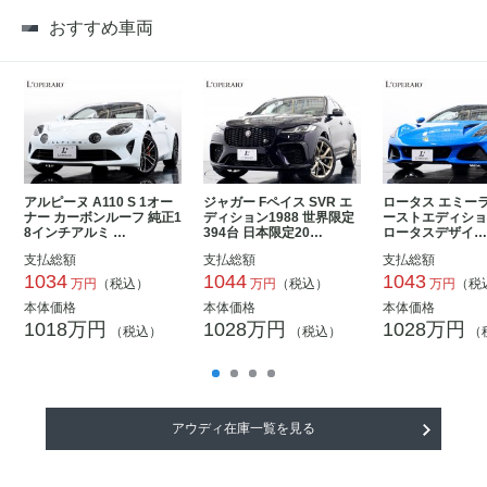
おすすめ車両
アルピーヌ A110 S 1オー
ジャガー Fペイス SVR エ
ロータス エミーラ
ナー カーボンルーフ 純正1
ディション1988 世界限定
ーストエディション
8インチアルミ …
394台 日本限定20…
ロータスデザイ
支払総額
支払総額
支払総額
1034
1044
1043
万円
（税込）
万円
（税込）
万円
（税
本体価格
本体価格
本体価格
1018万円
1028万円
1028万円
（税込）
（税込）
（
アウディ在庫一覧を見る