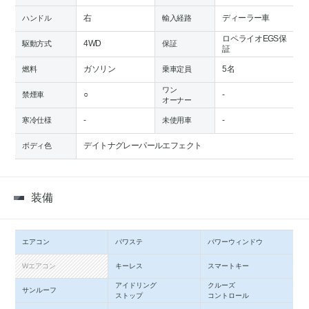
右
ディーラー車
ハンドル
輸入経路
ロペライオEGS保
4WD
駆動方式
保証
証
ガソリン
5名
燃料
乗車定員
ワン
○
-
禁煙車
オーナー
-
-
寒冷仕様
未使用車
デイトナグレーパールエフェクト
ボディ色
装備
エアコン
パワステ
パワーウィンドウ
Wエアコン
キーレス
スマートキー
アイドリング
クルーズ
サンルーフ
ストップ
コントロール