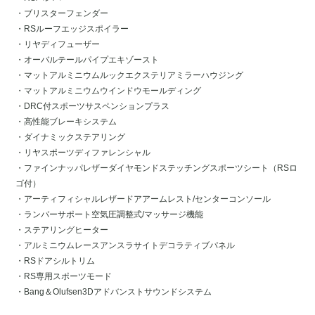
・ブリスターフェンダー
・RSルーフエッジスポイラー
・リヤディフューザー
・オーバルテールパイプエキゾースト
・マットアルミニウムルックエクステリアミラーハウジング
・マットアルミニウムウインドウモールディング
・DRC付スポーツサスペンションプラス
・高性能ブレーキシステム
・ダイナミックステアリング
・リヤスポーツディファレンシャル
・ファインナッパレザーダイヤモンドステッチングスポーツシート（RSロ
ゴ付）
・アーティフィシャルレザードアアームレスト/センターコンソール
・ランバーサポート空気圧調整式/マッサージ機能
・ステアリングヒーター
・アルミニウムレースアンスラサイトデコラティブパネル
・RSドアシルトリム
・RS専用スポーツモード
・Bang＆Olufsen3Dアドバンストサウンドシステム