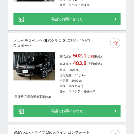
在庫：ロペライオ練馬
電話でお問い合わせ
メルセデスベンツ GLCクラス GLC220d 4MATI
C スポーツ...
502.1
支払総額
万円
(税込)
483.8
本体価格
万円
(税込)
年式：2021年
走行距離：
3.1
万km
排気量：2000cc
車検：車検整備付
在庫：ロペシティ札幌平岸
(運営元:三愛自動車工業[株])
電話でお問い合わせ
BMW X1 xドライブ 18d Xライン コンフォート