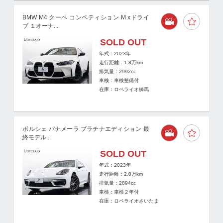
BMW M4 クーペ コンペティション M xドライ
ブ １オーナ...
SOLD OUT
年式：2023年
走行距離：
1.8
万km
排気量：2992cc
車検：車検整備付
在庫：ロペライオ練馬
ポルシェ パナメーラ プラチナエディション 最
終モデル...
SOLD OUT
年式：2023年
走行距離：
2.0
万km
排気量：2894cc
車検：車検２年付
在庫：ロペライオさいたま