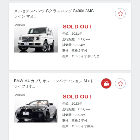
メルセデスベンツ Gクラスロング G400d AMG
ライン マヌ...
SOLD OUT
年式：2021年
走行距離：
3.1
万km
排気量：2924cc
車検：車検２年付
在庫：ロペライオさいたま
BMW M4 カブリオレ コンペティション M xド
ライブ 1オ...
SOLD OUT
年式：2023年
走行距離：
2.8
万km
排気量：2992cc
車検：車検２年付
在庫：ロペライオ練馬