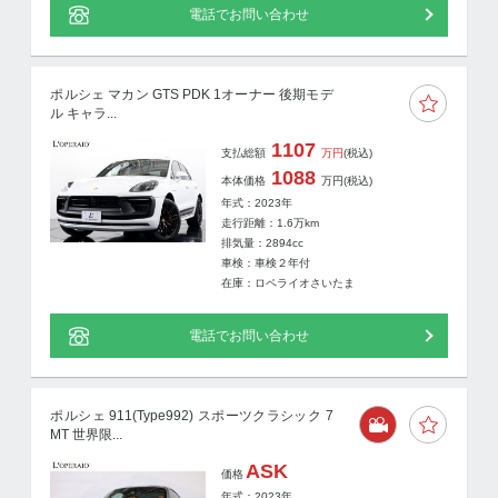
電話でお問い合わせ
ポルシェ マカン GTS PDK 1オーナー 後期モデ
ル キャラ...
1107
支払総額
万円
(税込)
1088
本体価格
万円
(税込)
年式：2023年
走行距離：
1.6
万km
排気量：2894cc
車検：車検２年付
在庫：ロペライオさいたま
電話でお問い合わせ
ポルシェ 911(Type992) スポーツクラシック 7
MT 世界限...
ASK
価格
年式：2023年