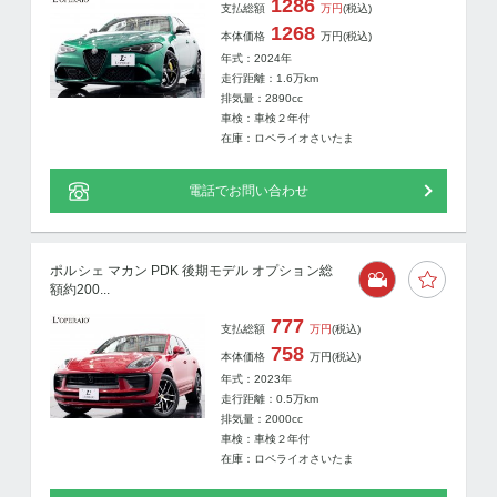
1286
支払総額
万円
(税込)
1268
本体価格
万円
(税込)
年式：2024年
走行距離：
1.6
万km
排気量：2890cc
車検：車検２年付
在庫：ロペライオさいたま
電話でお問い合わせ
ポルシェ マカン PDK 後期モデル オプション総
額約200...
777
支払総額
万円
(税込)
758
本体価格
万円
(税込)
年式：2023年
走行距離：
0.5
万km
排気量：2000cc
車検：車検２年付
在庫：ロペライオさいたま