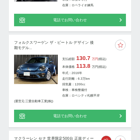
在庫：ロペライオ練馬
電話でお問い合わせ
フォルクスワーゲン ザ・ビートル デザイン 後
期モデル...
130.7
支払総額
万円
(税込)
113.8
本体価格
万円
(税込)
年式：2016年
走行距離：
6.3
万km
排気量：1200cc
車検：車検整備付
在庫：ロペシティ札幌平岸
(運営元:三愛自動車工業[株])
電話でお問い合わせ
マクラーレン セナ 世界限定500台 正規ディー