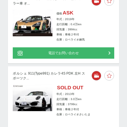
ラー車 オ...
ASK
価格
年式：2019年
走行距離：
0.4
万km
排気量：3994cc
車検：車検２年付
在庫：ロペライオ練馬
電話でお問い合わせ
ポルシェ 911(Type991) カレラ4S PDK 左H ス
ポーツク...
SOLD OUT
年式：2013年
走行距離：
3.0
万km
排気量：3799cc
車検：車検２年付
在庫：ロペライオさいたま