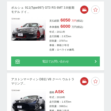
ポルシェ 911(Type997) GT3 RS 6MT 3.8後期
モデル ドイ...
6050
支払総額
万円
(税込)
6000
本体価格
万円
(税込)
年式：2011年
走行距離：
2.8
万km
排気量：3797cc
車検：車検２年付
在庫：ロペライオ練馬
電話でお問い合わせ
アストンマーティン DB11 V8 クーペ ウルトラ
マリンブ...
ASK
価格
年式：2019年
走行距離：
1.9
万km
排気量：3982cc
車検：車検２年付