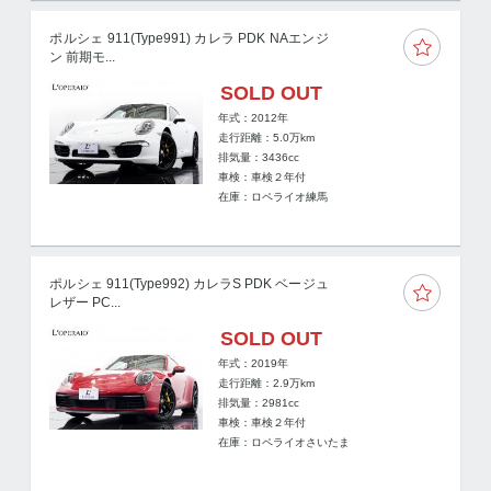
ポルシェ 911(Type991) カレラ PDK NAエンジ
ン 前期モ...
SOLD OUT
年式：2012年
走行距離：
5.0
万km
排気量：3436cc
車検：車検２年付
在庫：ロペライオ練馬
ポルシェ 911(Type992) カレラS PDK ベージュ
レザー PC...
SOLD OUT
年式：2019年
走行距離：
2.9
万km
排気量：2981cc
車検：車検２年付
在庫：ロペライオさいたま