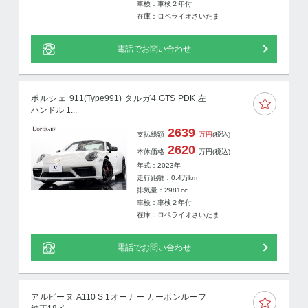
車検：車検２年付
在庫：ロペライオさいたま
電話でお問い合わせ
ポルシェ 911(Type991) タルガ4 GTS PDK 左
ハンドル 1...
2639
支払総額
万円
(税込)
2620
本体価格
万円
(税込)
年式：2023年
走行距離：
0.4
万km
排気量：2981cc
車検：車検２年付
在庫：ロペライオさいたま
電話でお問い合わせ
アルピーヌ A110 S 1オーナー カーボンルーフ