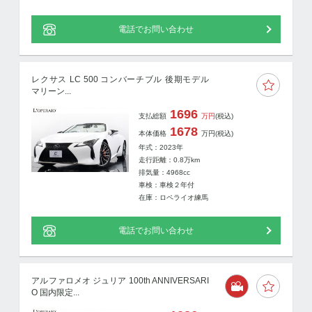
電話でお問い合わせ
レクサス LC 500 コンバーチブル 後期モデル
マリーン...
1696
支払総額
万円
(税込)
1678
本体価格
万円
(税込)
年式：2023年
走行距離：
0.8
万km
排気量：4968cc
車検：車検２年付
在庫：ロペライオ練馬
電話でお問い合わせ
アルファロメオ ジュリア 100th ANNIVERSARI
O 国内限定...