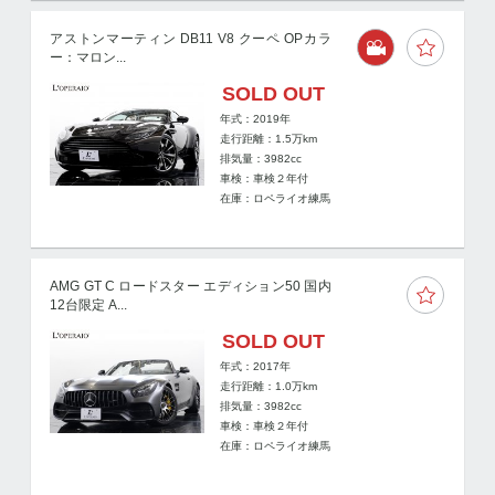
アストンマーティン DB11 V8 クーペ OPカラ
ー：マロン...
SOLD OUT
年式：2019年
走行距離：
1.5
万km
排気量：3982cc
車検：車検２年付
在庫：ロペライオ練馬
AMG GT C ロードスター エディション50 国内
12台限定 A...
SOLD OUT
年式：2017年
走行距離：
1.0
万km
排気量：3982cc
車検：車検２年付
在庫：ロペライオ練馬