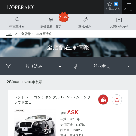
0
お気に入り
メニュー
中古車検索
高価買取・査定
車検/修理
お問い合わせ
TOP
全店舗中古車在庫情報
全店舗在庫情報
絞り込み
並べ替え
28
件中
1
〜
28
件表示
ベントレー コンチネンタル GT V8 S ムーンク
ラウドエ...
ASK
価格
年式：2017年
走行距離：
2.3
万km
排気量：3992cc
車検：車検２年付