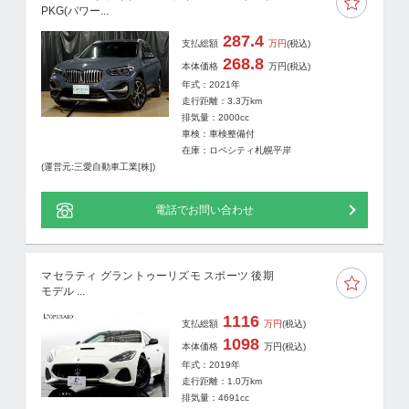
PKG(パワー...
287.4
支払総額
万円
(税込)
268.8
本体価格
万円
(税込)
年式：2021年
走行距離：
3.3
万km
排気量：2000cc
車検：車検整備付
在庫：ロペシティ札幌平岸
(運営元:三愛自動車工業[株])
電話でお問い合わせ
マセラティ グラントゥーリズモ スポーツ 後期
モデル ...
1116
支払総額
万円
(税込)
1098
本体価格
万円
(税込)
年式：2019年
走行距離：
1.0
万km
排気量：4691cc