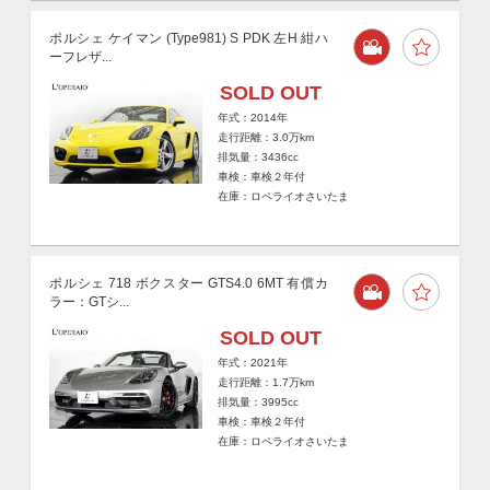
ポルシェ ケイマン (Type981) S PDK 左H 紺ハ
ーフレザ...
SOLD OUT
年式：2014年
走行距離：
3.0
万km
排気量：3436cc
車検：車検２年付
在庫：ロペライオさいたま
ポルシェ 718 ボクスター GTS4.0 6MT 有償カ
ラー：GTシ...
SOLD OUT
年式：2021年
走行距離：
1.7
万km
排気量：3995cc
車検：車検２年付
在庫：ロペライオさいたま