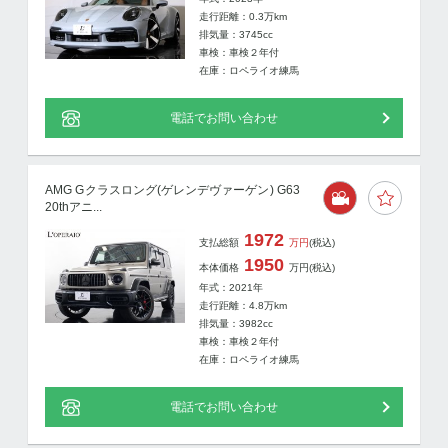
走行距離：
0.3
万km
排気量：3745cc
車検：車検２年付
在庫：ロペライオ練馬
電話でお問い合わせ
AMG Gクラスロング(ゲレンデヴァーゲン) G63
20thアニ...
1972
支払総額
万円
(税込)
1950
本体価格
万円
(税込)
年式：2021年
走行距離：
4.8
万km
排気量：3982cc
車検：車検２年付
在庫：ロペライオ練馬
電話でお問い合わせ