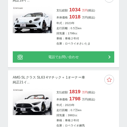
純正18イ...
1034
支払総額
万円
(税込)
1018
本体価格
万円
(税込)
年式：2023年
走行距離：
0.5
万km
排気量：1798cc
車検：車検２年付
在庫：ロペライオさいたま
電話でお問い合わせ
AMG SLクラス SL63 4マチック＋ 1オーナー車
純正21イ...
1819
支払総額
万円
(税込)
1798
本体価格
万円
(税込)
年式：2023年
走行距離：
0.7
万km
排気量：3982cc
車検：車検２年付
在庫：ロペライオ練馬