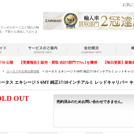
お気に
・ランボルギーニなど憧れの輸
取・下取りも強化しておりま
F50 公開
【受賞報告】販売・買取 合計5部門でNo.1を獲得
【毎日更新】新着
ロータス中古車在庫情報
ロータス エキシージ S 6MT 純正17/18インチアルミ レッドキ
ロータス エキシージ S 6MT 純正17/18インチアルミ レッドキャリパー
OLD OUT
売約済みのためお問い合わせできません。