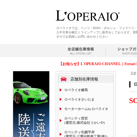
ロペライオでは、ベンツ・BMW・ポルシェ・フェラーリ
入中古車を幅広くラインアップし販売をしております。買
すのでお気軽にお問い合わせください
【お知らせ】L'OPERAIO CHANNEL｜Ferrari 
TOP
店舗別在庫情報
ロペライオ練馬
S
ロペライオさいたま
モーターホームbyロペライオ
ロペシティ西宮
(運営元:株式会社うかいや)
ロペシティ札幌平岸
(運営元:三愛自動車工業[株])