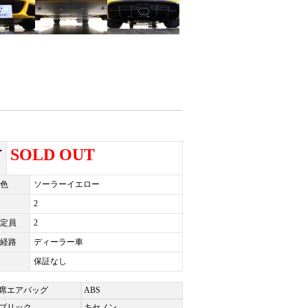
ー
SOLD OUT
色
ソーラーイエロー
2
定員
2
経路
ディーラー車
保証なし
席エアバッグ
ABS
ブリック
キセノン