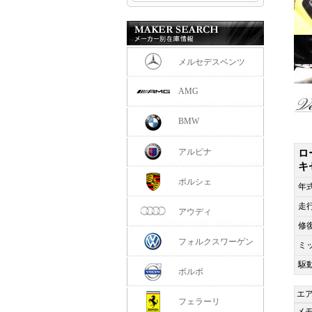
メルセデスベンツ
AMG
BMW
アルピナ
ロ
キ
ポルシェ
年
走
アウディ
修
フォルクスワーゲン
ミ
駆
ボルボ
エ
フェラーリ
メ