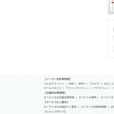
【メーカー別在庫情報】
メルセデスベンツ
｜
AMG
｜
BMW
｜
アルピナ
｜
ポルシェ
ロールスロイス
｜
アストンマーティン
｜
マクラーレン
｜
【店舗別在庫情報】
ロペライオ全店舗在庫情報
｜
ロペライオ練馬
｜
ロペライオ
【サービスのご案内】
ロペライオEGS保証のご案内
｜
ロペライオ自動車保険
｜
お
【ショップガイド】