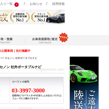
/
/
入り一覧
お知らせ
採用情報
0
未公開車両｜先行掲載中
ャリパー キセノン 社外ポータブルナビ
 キセノン 社外ポータブルナビ
ロペライオ練馬
03-3997-3000