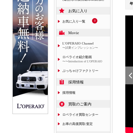
お気に入り
0
お気に入り一覧
Movie
L'OPERAIO Channel
〜試乗インプレッション〜
ロペライオ紹介動画
〜〜Introduction of L'OPERAIO
ぶっちゃけファクトリー
採用情報
採用情報
買取のご案内
ロペライオ買取センター
お車の高価買取/査定