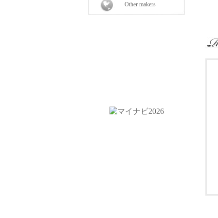
Other makers
＜
￥
『
さ
株
ロ
〒
Ｔ