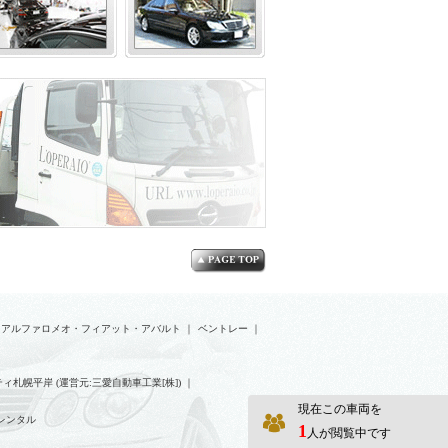
アルファロメオ・フィアット・アバルト
｜
ベントレー
｜
ィ札幌平岸 (運営元:三愛自動車工業[株])
｜
現在この車両を
レンタル
1
人が閲覧中です