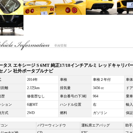
ータス エキシージ S 6MT 純正17/18インチアルミ レッドキャリパ
セノン 社外ポータブルナビ
式
2014年
車検
車検２年付
車体
行距離
2.3万km
排気量
3456 cc
ドア
復歴
修復歴なし
車台番号の下3桁
964
乗車
ッション
6速MT
ハンドル位置
右
輸入
動方式
2WD
燃料
ガソリン
保証
アコン
パワーウィンドウ
運転席エアバッグ
助手
モリーナビ他
CD
ETC
ファ