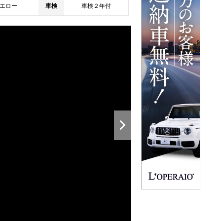
エロー
車検
車検２年付