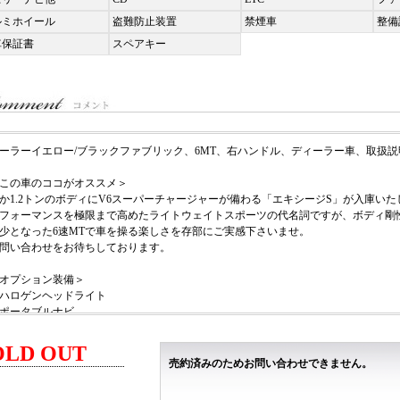
ルミホイール
盗難防止装置
禁煙車
整備
車保証書
スペアキー
ーラーイエロー/ブラックファブリック、6MT、右ハンドル、ディーラー車、取扱
この車のココがオススメ＞
か1.2トンのボディにV6スーパーチャージャーが備わる「エキシージS」が入庫いた
フォーマンスを極限まで高めたライトウェイトスポーツの代名詞ですが、ボディ剛
少となった6速MTで車を操る楽しさを存部にご実感下さいませ。
問い合わせをお待ちしております。
オプション装備＞
ハロゲンヘッドライト
ポータブルナビ
ETC車載器
OLD OUT
主要諸元＞
売約済みのためお問い合わせできません。
.5L V型6気筒DOHCスーパーチャージャー、350ps/40.8kgm、全長×全幅×全高mm 4080×1