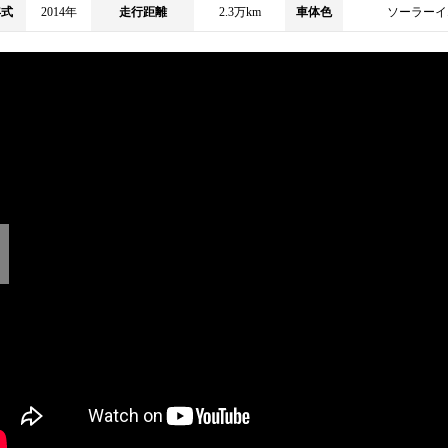
年式
2014年
走行距離
2.3万km
車体色
ソーラーイ