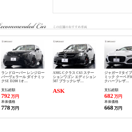
税込新車価格＞
8,742,800- ※オプション価格は含まれておりません。
ロペライオ独自の「Ｓ．Ｎ．Ｐ」をご用意！ご購入車両を、その日に直ぐに乗って
い！』
式会社 ロペライオ
ペライオ練馬
１７７−００３３ 東京都練馬区高野台３−１５−３５
ＥＬ：０３（３９９７）３０００
ランドローバー レンジロー
AMG Cクラス C63 ステー
ジャガー Fタイプ
バーヴェラール ダイナミッ
ションワゴン エディション
ミック クーペ P3
クSE D200 1オ…
507 ブラックレザ…
クハーフレザ…
ASK
支払総額
支払総額
792
682
万円
万円
本体価格
本体価格
778
668
万円
万円