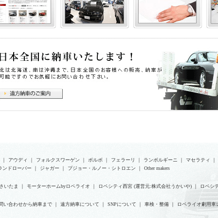
｜
アウディ
｜
フォルクスワーゲン
｜
ボルボ
｜
フェラーリ
｜
ランボルギーニ
｜
マセラティ
｜
ランドローバー
｜
ジャガー
｜
プジョー・ルノー・シトロエン
｜
Other makers
さいたま
｜
モーターホームbyロペライオ
｜
ロペシティ西宮 (運営元:株式会社うかいや)
｜
ロペシテ
問い合わせから納車まで
｜
遠方納車について
｜
SNPについて
｜
車検・整備
｜
ロペライオ劇用車