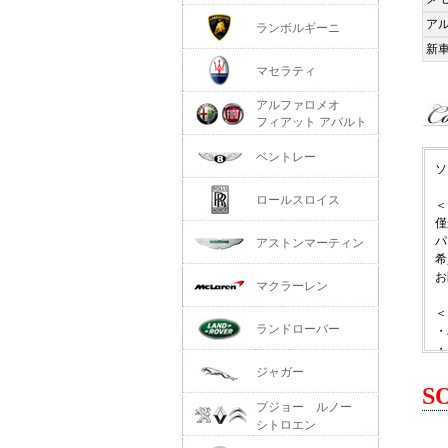
ア
ランボルギーニ
新
マセラティ
アルファロメオ
フィアット アバルト
ベントレー
ソ
ロールスロイス
＜
僅
パ
アストンマーティン
希
お
マクラーレン
＜
ランドローバー
・
・
・
ジャガー
S
＜
プジョー ルノー
3
シトロエン