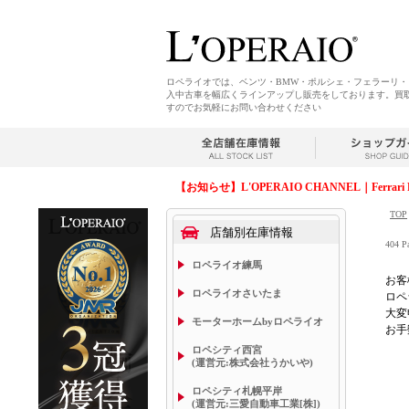
ロペライオでは、ベンツ・BMW・ポルシェ・フェラーリ
入中古車を幅広くラインアップし販売をしております。買
すのでお気軽にお問い合わせください
【お知らせ】L'OPERAIO CHANNEL｜Ferrari 
TOP
店舗別在庫情報
404 P
ロペライオ練馬
お客
ロペライオさいたま
ロペ
大変
モーターホームbyロペライオ
お手
ロペシティ西宮
(運営元:株式会社うかいや)
ロペシティ札幌平岸
(運営元:三愛自動車工業[株])