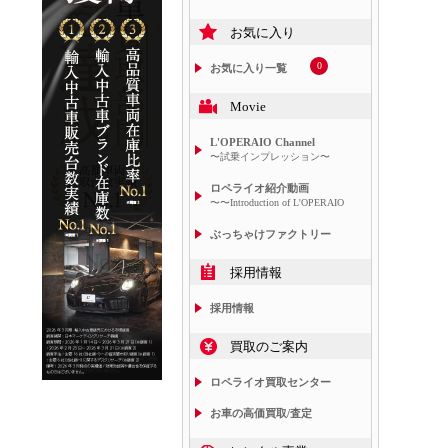
お気に入り
0
お気に入り一覧
Movie
L'OPERAIO Channel
〜試乗インプレッション〜
ロペライオ紹介動画
〜〜Introduction of L'OPERAIO
ぶっちゃけファクトリー
採用情報
採用情報
買取のご案内
ロペライオ買取センター
お車の高価買取/査定