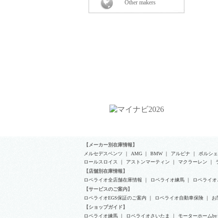
Other makers
【メーカー別在庫情報】
メルセデスベンツ
｜
AMG
｜
BMW
｜
アルピナ
｜
ポルシェ
ロールスロイス
｜
アストンマーティン
｜
マクラーレン
｜
【店舗別在庫情報】
ロペライオ全店舗在庫情報
｜
ロペライオ練馬
｜
ロペライオ
【サービスのご案内】
ロペライオEGS保証のご案内
｜
ロペライオ自動車保険
｜
お
【ショップガイド】
ロペライオ練馬
｜
ロペライオさいたま
｜
モーターホームb