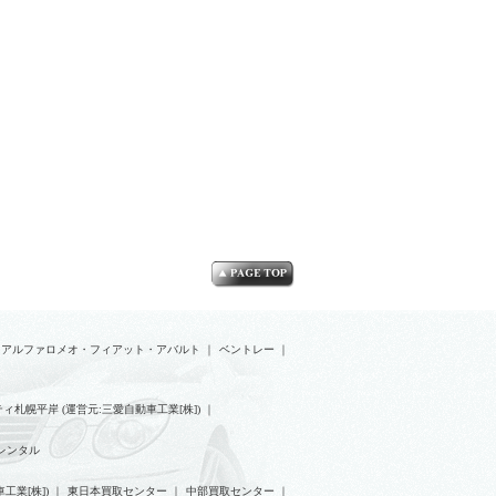
アルファロメオ・フィアット・アバルト
｜
ベントレー
｜
ィ札幌平岸 (運営元:三愛自動車工業[株])
｜
レンタル
工業[株])
｜
東日本買取センター
｜
中部買取センター
｜