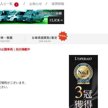
/
/
入り一覧
お知らせ
採用情報
0
未公開車両｜先行掲載中
可能性がございます。
ださい。
TOPへ戻る