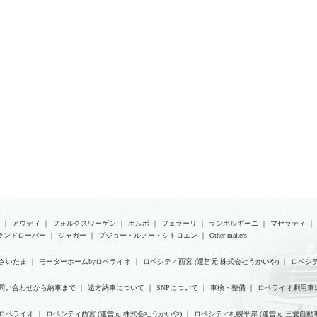
｜
アウディ
｜
フォルクスワーゲン
｜
ボルボ
｜
フェラーリ
｜
ランボルギーニ
｜
マセラティ
｜
ランドローバー
｜
ジャガー
｜
プジョー・ルノー・シトロエン
｜
Other makers
さいたま
｜
モーターホームbyロペライオ
｜
ロペシティ西宮 (運営元:株式会社うかいや)
｜
ロペシテ
問い合わせから納車まで
｜
遠方納車について
｜
SNPについて
｜
車検・整備
｜
ロペライオ劇用車
yロペライオ
｜
ロペシティ西宮 (運営元:株式会社うかいや)
｜
ロペシティ札幌平岸 (運営元:三愛自動車