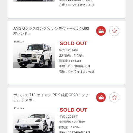
在庫：ロペライオさいたま
AMG Gクラスロング(ゲレンデヴァーゲン) G63
左ハンド...
SOLD OUT
年式：2014年
走行距離：
3.0
万km
排気量：5461cc
車検：2027(R9)年08月
在庫：ロペライオさいたま
ポルシェ 718 ケイマン PDK 純正OP20インチ
アルミ スポ...
SOLD OUT
年式：2018年
走行距離：
2.3
万km
排気量：1988cc
車検：2027(R9)年03月