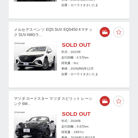
在庫：ロペライオさいたま
メルセデスベンツ EQS SUV EQS450 4マチッ
ク SUV AMGラ...
SOLD OUT
年式：2023年
走行距離：
0.5
万km
排気量：0cc
車検：2026(R8)年12月
在庫：ロペライオさいたま
マツダ ロードスター マツダ スピリット レーシ
ング 6M...
SOLD OUT
年式：2026年
走行距離：
0.8
万km
排気量：1997cc
車検：2029(R11)年03月