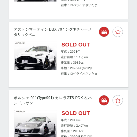
在庫：ロペライオさいたま
アストンマーティン DBX 707 シグネチャーメ
タリックペ...
SOLD OUT
年式：2023年
走行距離：
1.1
万km
排気量：3982cc
車検：2026(R8)年12月
在庫：ロペライオさいたま
ポルシェ 911(Type991) カレラGTS PDK 左ハ
ンドル サン...
SOLD OUT
年式：2017年
走行距離：
2.4
万km
排気量：2981cc
車検：2026(R8)年12月