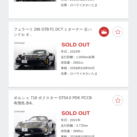
在庫：ロペライオさいたま
フェラーリ 296 GTB F1 DCT １オーナー 左ハ
ンドル オ...
SOLD OUT
年式：2025年
走行距離：
1,000km未満
排気量：2992cc
車検：2028(R10)年04月
在庫：ロペライオさいたま
ポルシェ 718 ボクスター GTS4.0 PDK PCCB
有償色 赤&...
SOLD OUT
年式：2021年
走行距離：
3.7
万km
排気量：3995cc
車検：2028(R10)年03月