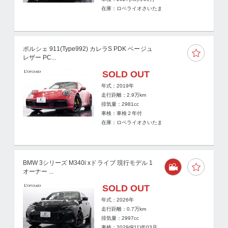
在庫：ロペライオさいたま
ポルシェ 911(Type992) カレラS PDK ベージュ
レザー PC...
SOLD OUT
年式：2019年
走行距離：
2.9
万km
排気量：2981cc
車検：車検２年付
在庫：ロペライオさいたま
BMW 3シリーズ M340i xドライブ 現行モデル 1
オーナー ...
SOLD OUT
年式：2026年
走行距離：
0.7
万km
排気量：2997cc
車検：2029(R11)年03月