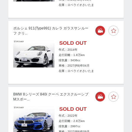
在庫：ロペライオさいたま
ポルシェ 911(Type991) カレラ ガラスサンルー
フ クリ...
SOLD OUT
年式：2014年
走行距離：
1.8
万km
排気量：3436cc
車検：2027(R9)年04月
在庫：ロペライオさいたま
BMW 8シリーズ 840i クーペ エクスクルーシブ
Mスポー...
SOLD OUT
年式：2022年
走行距離：
2.8
万km
排気量：2997cc
車検：2027(R9)年09月