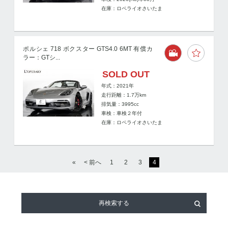
在庫：ロペライオさいたま
ポルシェ 718 ボクスター GTS4.0 6MT 有償カ
ラー：GTシ...
SOLD OUT
年式：2021年
走行距離：
1.7
万km
排気量：3995cc
車検：車検２年付
在庫：ロペライオさいたま
«
< 前へ
1
2
3
4
再検索する