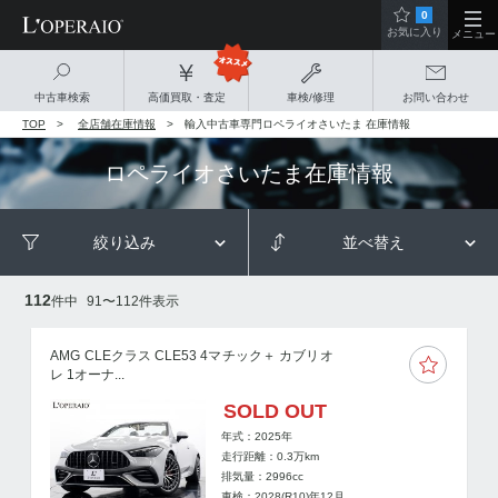
0
お気に入り
メニュー
中古車検索
高価買取・査定
車検/修理
お問い合わせ
TOP
全店舗在庫情報
輸入中古車専門ロペライオさいたま 在庫情報
ロペライオさいたま在庫情報
絞り込み
並べ替え
112
件中
91
〜
112
件表示
AMG CLEクラス CLE53 4マチック＋ カブリオ
レ 1オーナ...
SOLD OUT
年式：2025年
走行距離：
0.3
万km
排気量：2996cc
車検：2028(R10)年12月