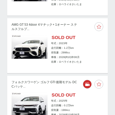
在庫：ロペライオさいたま
AMG GT 53 4door 4マチック+ 1オーナー ステ
ルスフルプ...
SOLD OUT
年式：2023年
走行距離：
1.2
万km
排気量：2996cc
車検：2028(R10)年06月
在庫：ロペライオさいたま
フォルクスワーゲン ゴルフ GTI 後期モデル DC
Cパッケ...
SOLD OUT
年式：2025年
走行距離：
0.2
万km
排気量：1984cc
車検：2028(R10)年08月