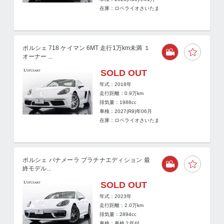
在庫：ロペライオさいたま
ポルシェ 718 ケイマン 6MT 走行1万km未満 １
オーナー ...
SOLD OUT
年式：2018年
走行距離：
0.9
万km
排気量：1988cc
車検：2027(R9)年06月
在庫：ロペライオさいたま
ポルシェ パナメーラ プラチナエディション 最
終モデル...
SOLD OUT
年式：2023年
走行距離：
2.0
万km
排気量：2894cc
車検：車検２年付