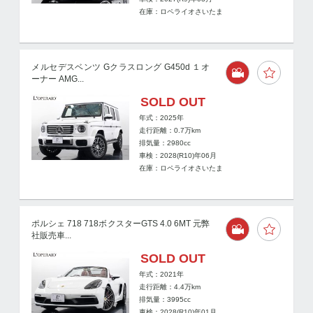
在庫：ロペライオさいたま
メルセデスベンツ Gクラスロング G450d １オ
ーナー AMG...
SOLD OUT
年式：2025年
走行距離：
0.7
万km
排気量：2980cc
車検：2028(R10)年06月
在庫：ロペライオさいたま
ポルシェ 718 718ボクスターGTS 4.0 6MT 元弊
社販売車...
SOLD OUT
年式：2021年
走行距離：
4.4
万km
排気量：3995cc
車検：2028(R10)年01月