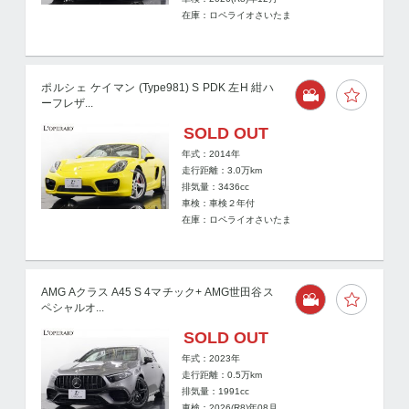
在庫：ロペライオさいたま
ポルシェ ケイマン (Type981) S PDK 左H 紺ハ
ーフレザ...
SOLD OUT
年式：2014年
走行距離：
3.0
万km
排気量：3436cc
車検：車検２年付
在庫：ロペライオさいたま
AMG Aクラス A45 S 4マチック+ AMG世田谷ス
ペシャルオ...
SOLD OUT
年式：2023年
走行距離：
0.5
万km
排気量：1991cc
車検：2026(R8)年08月