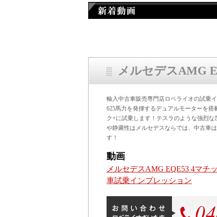
メルセデスAMG 
輸入中古車販売専門店ロペライオの試乗イ
625馬力を発揮するデュアルモーターを搭載す
ク+に試乗します！テスラのような強烈な
や静粛性はメルセデスならでは、中古車は
す！
動画
メルセデスAMG EQE53 4マチ
車試乗インプレッション