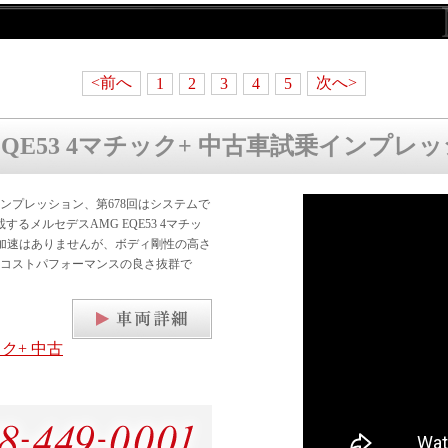
<前へ
次へ>
1
2
3
4
5
EQE53 4マチック+ 中古車試乗インプレ
ンプレッション、第678回はシステムで
るメルセデスAMG EQE53 4マチッ
加速はありませんが、ボディ剛性の高さ
コストパフォーマンスの良さ抜群で
ック+ 中古