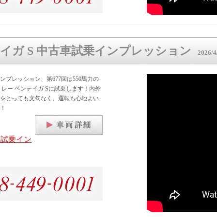
テイガ S 中古車試乗インプレッション
2026/4/
プレッション、第677回は550馬力の
レー ベンテイガ Sに試乗します！内外
をとっても文句なく、運転も心地よい
！
古車試乗イン