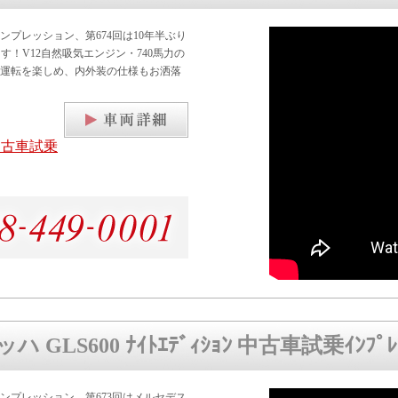
プレッション、第674回は10年半ぶり
ます！V12自然吸気エンジン・740馬力の
運転を楽しめ、内外装の仕様もお洒落
中古車試乗
LS600 ﾅｲﾄｴﾃﾞｨｼｮﾝ 中古車試乗ｲﾝﾌﾟﾚｯ
プレッション、第673回はメルセデス