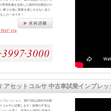
ントや専用装備を追加した国内50台限定のナ
ない乗り心地に重量を感じさせない走り
なしの一台です！
ﾄｴﾃﾞｨｼｮ
0GT アセットコルサ 中古車試乗インプレ
プレッション、第672回は国内30台限
セットコルサに試乗します！故障の不安は
ションも良く、低速から強烈な加速力