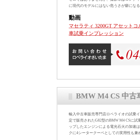
に現代のモデルにはない危うさが癖になる
動画
マセラティ 3200GT アセットコ
車試乗インプレッション
BMW M4 CS 
輸入中古車販売専門店ロペライオの試乗イン
定で販売されたG82型のBMW M4 CS
ップしたエンジンによる電光石火の加速は
クに4シータークーペとしての実用性も兼