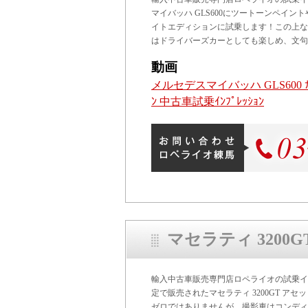
マイバッハ GLS600にツートーンペイ
イトエディションに試乗します！この上
はドライバーズカーとしても楽しめ、文句
動画
メルセデスマイバッハ GLS600 ﾅｲ
ﾝ 中古車試乗ｲﾝﾌﾟﾚｯｼｮﾝ
マセラティ 320
輸入中古車販売専門店ロペライオの試乗イン
定で販売されたマセラティ 3200GT ア
ゼロではありませんが、撮影車はコンディ