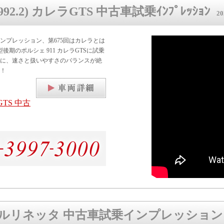
992.2) カレラGTS 中古車試乗ｲﾝﾌﾟﾚｯｼｮﾝ
202
ンプレッション、第675回はカレラとは
後期のポルシェ 911 カレラGTSに試乗
に、速さと扱いやすさのバランスが絶
！
ラGTS 中古
 ベルリネッタ 中古車試乗インプレッション