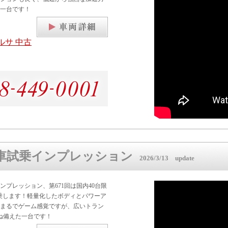
一台です！
ルサ 中古
中古車試乗インプレッション
2026/3/13 update
プレッション、第671回は国内40台限
に試乗します！軽量化したボディとパワーア
まるでゲーム感覚ですが、広いトラン
ね備えた一台です！