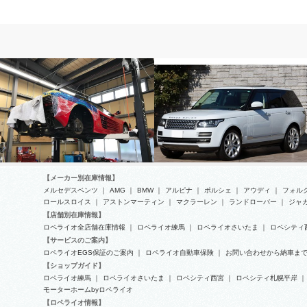
フェラーリ
ランドローバー
【メーカー別在庫情報】
メルセデスベンツ
｜
AMG
｜
BMW
｜
アルピナ
｜
ポルシェ
｜
アウディ
｜
フォル
ロールスロイス
｜
アストンマーティン
｜
マクラーレン
｜
ランドローバー
｜
ジャ
【店舗別在庫情報】
ロペライオ全店舗在庫情報
｜
ロペライオ練馬
｜
ロペライオさいたま
｜
ロペシティ
フェラーリ５１２TR タイミン
レンジローバーヴォーグの冷却水
【サービスのご案内】
グベルト交換
漏れ修理
ロペライオEGS保証のご案内
｜
ロペライオ自動車保険
｜
お問い合わせから納車ま
【ショップガイド】
ロペライオ練馬
｜
ロペライオさいたま
｜
ロペシティ西宮
｜
ロペシティ札幌平岸
｜
モーターホームbyロペライオ
【ロペライオ情報】