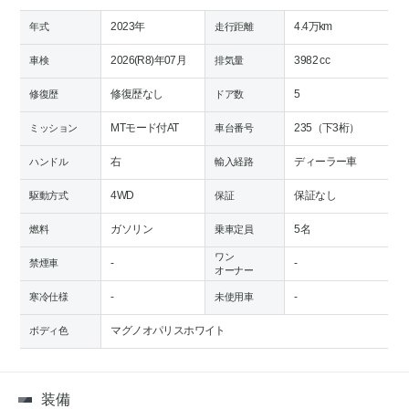
2023年
4.4万km
年式
走行距離
2026(R8)年07月
3982 cc
車検
排気量
修復歴なし
5
修復歴
ドア数
MTモード付AT
235（下3桁）
ミッション
車台番号
右
ディーラー車
ハンドル
輸入経路
4WD
保証なし
駆動方式
保証
ガソリン
5名
燃料
乗車定員
ワン
-
-
禁煙車
オーナー
-
-
寒冷仕様
未使用車
マグノオパリスホワイト
ボディ色
装備