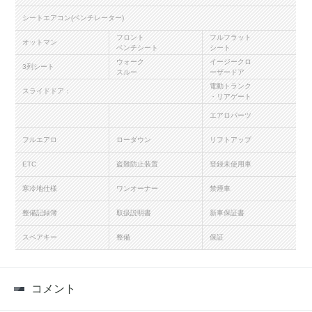
シートエアコン(ベンチレーター)
フロント
フルフラット
オットマン
ベンチシート
シート
ウォーク
イージークロ
3列シート
スルー
ーザードア
電動トランク
スライドドア：
・リアゲート
エアロパーツ
フルエアロ
ローダウン
リフトアップ
ETC
盗難防止装置
登録未使用車
寒冷地仕様
ワンオーナー
禁煙車
整備記録簿
取扱説明書
新車保証書
スペアキー
整備
保証
コメント