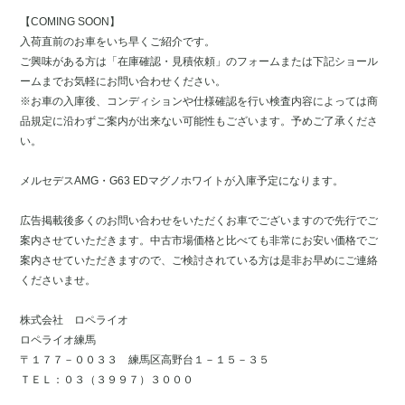
【COMING SOON】
入荷直前のお車をいち早くご紹介です。
ご興味がある方は「在庫確認・見積依頼」のフォームまたは下記ショール
ームまでお気軽にお問い合わせください。
※お車の入庫後、コンディションや仕様確認を行い検査内容によっては商
品規定に沿わずご案内が出来ない可能性もございます。予めご了承くださ
い。
メルセデスAMG・G63 EDマグノホワイトが入庫予定になります。
広告掲載後多くのお問い合わせをいただくお車でございますので先行でご
案内させていただきます。中古市場価格と比べても非常にお安い価格でご
案内させていただきますので、ご検討されている方は是非お早めにご連絡
くださいませ。
株式会社 ロペライオ
ロペライオ練馬
〒１７７－００３３ 練馬区高野台１－１５－３５
ＴＥＬ：０３（３９９７）３０００