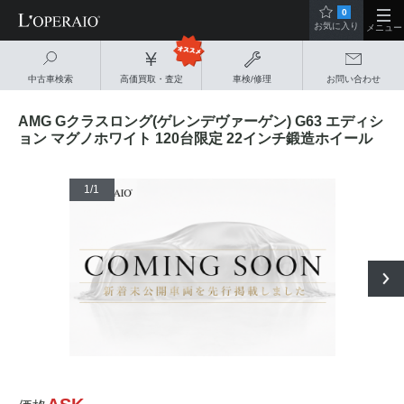
0
お気に入り
メニュー
中古車検索
高価買取・査定
車検/修理
お問い合わせ
AMG Gクラスロング(ゲレンデヴァーゲン) G63 エディシ
ョン マグノホワイト 120台限定 22インチ鍛造ホイール
1
/1