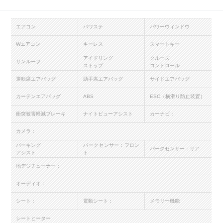
エアコン
パワステ
パワーウィンドウ
Wエアコン
キーレス
スマートキー
アイドリング
クルーズ
サンルーフ
ストップ
コントロール
運転席エアバッグ
助手席エアバッグ
サイドエアバッグ
カーテンエアバッグ
ABS
ESC（横滑り防止装置）
衝突被害軽減ブレーキ
ナイトビューアシスト
カーナビ：
カメラ：
パーキング
パークセンサー：フロン
パークセンサー：リア
アシスト
ト
地デジチューナー：
オーディオ：
シート：
電動シート：
メモリー機能
シートヒーター