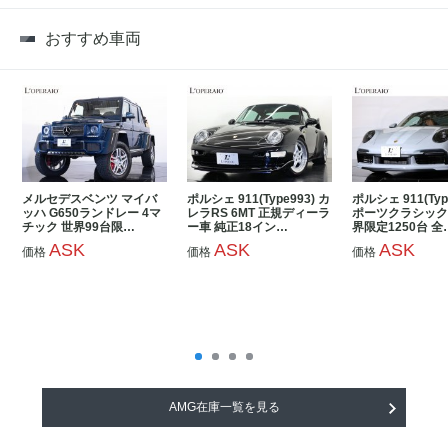
おすすめ車両
メルセデスベンツ マイバ
ポルシェ 911(Type993) カ
ポルシェ 911(Typ
ッハ G650ランドレー 4マ
レラRS 6MT 正規ディーラ
ポーツクラシック 
チック 世界99台限…
ー車 純正18イン…
界限定1250台 全
ASK
ASK
ASK
価格
価格
価格
AMG在庫一覧を見る