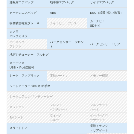
運転席エアバッグ
助手席エアバッグ
サイドエアバッグ
カーテンエアバッグ
ABS
ESC（横滑り防止装置）
カーナビ：
衝突被害軽減ブレーキ
ナイトビューアシスト
SDナビ
カメラ：
バックカメラ
パーキング
パークセンサー：フロン
パークセンサー：リア
アシスト
ト
地デジチューナー：フルセグ
オーディオ：
USB・iPod接続可
シート：ファブリック
電動シート：
メモリー機能
シートヒーター 運転席 助手席
シートエアコン(ベンチレーター)
フロント
フルフラット
オットマン
ベンチシート
シート
ウォーク
イージークロ
3列シート
スルー
ーザードア
電動トランク
スライドドア：
・リアゲート