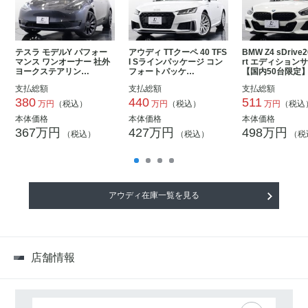
テスラ モデルY パフォー
アウディ TTクーペ 40 TFS
BMW Z4 sDrive2
マンス ワンオーナー 社外
I Sラインパッケージ コン
rt エディション
ヨークステアリン…
フォートパッケ…
【国内50台限定
支払総額
支払総額
支払総額
380
440
511
万円
（税込）
万円
（税込）
万円
（税込
本体価格
本体価格
本体価格
367万円
427万円
498万円
（税込）
（税込）
（税
アウディ在庫一覧を見る
店舗情報