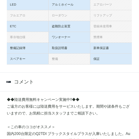
LED
アルミホイール
エアロパーツ
フルエアロ
ローダウン
リフトアップ
ETC
盗難防止装置
登録未使用車
寒冷地仕様
ワンオーナー
禁煙車
整備記録簿
取扱説明書
新車保証書
スペアキー
整備
保証
コメント
◆◆陸送費用無料キャンペーン実施中!!◆◆
ご遠方のお客様には陸送費用をサービスいたします。期間や諸条件もござ
いますので、お気軽に担当スタッフまでご相談下さい。
＜この車のココがオススメ＞
国内200台限定のQ2TDI ブラックスタイルプラスが入庫いたしました。Au