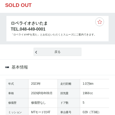
SOLD OUT
ロペライオさいたま
TEL.048-449-0001
「ロペライオHPを見た」とお伝えいただくとスムーズにご案内できます。
戻る
基本情報
2023年
1.0万km
年式
走行距離
2026(R8)年09月
1968 cc
車検
排気量
修復歴なし
5
修復歴
ドア数
MTモード付AT
029（下3桁）
ミッション
車台番号