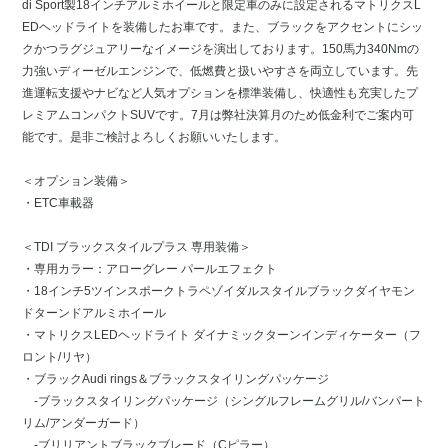
di Sport製18インチアルミホイールと限定車のみに設定されるマトリクスL
EDヘッドライトを装備したお車です。また、ブラックをアクセントにシッ
クかつラグジュアリーなイメージを演出しております。150馬力340Nmの
力強いディーゼルエンジンで、低燃費と扱いやすさを両立しています。先
進運転支援やナビなど人気オプションを標準装備し、快適性も充実したプ
レミアムコンパクトSUVです。7月は弊社決算月のため低金利でご案内可
能です。是非ご検討よろしくお願いいたします。
＜オプション装備＞
・ETC車載器
＜TDI ブラックスタイルプラス 専用装備＞
・専用カラー：アローグレー パールエフェクト
・18インチ5ツインスポークトラペゾイダルスタイルブラックダイヤモン
ドターンドアルミホイール
・マトリクスLEDヘッドライト ダイナミックターンインディケーター（フ
ロント/リヤ）
・ブラックAudi rings＆ブラックスタイリングパッケージ
-ブラックスタイリングパッケージ（シングルフレームグリル/バンパート
リム/アンダーガード）
-ブリリアントブラックブレード（Cピラー）