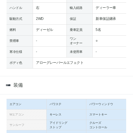
右
ディーラー車
ハンドル
輸入経路
2WD
新車保証継承
駆動方式
保証
ディーゼル
5名
燃料
乗車定員
ワン
-
○
禁煙車
オーナー
-
-
寒冷仕様
未使用車
アローグレーパールエフェクト
ボディ色
装備
エアコン
パワステ
パワーウィンドウ
Wエアコン
キーレス
スマートキー
アイドリング
クルーズ
サンルーフ
ストップ
コントロール