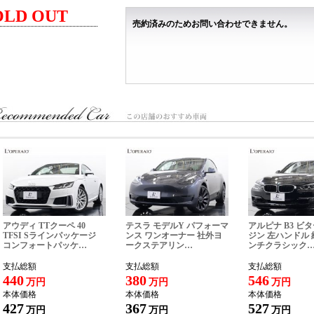
ドライブレコーダー
OLD OUT
ETC
売約済みのためお問い合わせできません。
ダイナミックエディション 特別装備＞
20インチ5ツインスポークモデュールデザインアルミホイール（マットグレー）
ダンピングコントロールサスペンション
ブラックAudi rings&ブラックスタイリングパッケージ
ブラックエクステリアミラーハウジング
コンビニエンス&アシスタンスパッケージ
シートヒーター（フロント）
電動調整機能フロントシート
4ウェイランバーサポート（フロント）
3スポークレザーマルチファンクションステアリングホイール パドルシフト
オートマチックテールゲート
アウディホールドアシスト
アダプティブクルーズアシスト
ハイビームアシスト
サイドアシスト
アウディ TTクーペ 40
テスラ モデルY パフォーマ
アルピナ B3 ビ
リヤクロストラフィックアシスト
TFSI Sラインパッケージ
ンス ワンオーナー 社外ヨ
ジン 左ハンドル 
コンフォートパッケ…
ークステアリン…
ンチクラシック
エマージェンシーアシスト
プラスパッケージ
支払総額
支払総額
支払総額
パーシャルレザー
440
380
546
万円
万円
万円
マルチカラーアンビエントライティング
本体価格
本体価格
本体価格
リヤシートUSB
427
367
527
万円
万円
万円
テクノロジーパッケージ