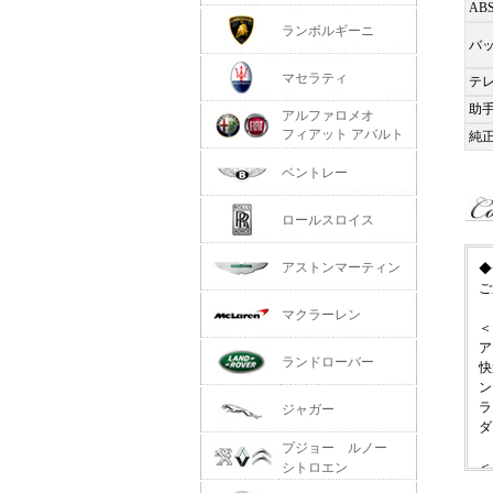
AB
ランボルギーニ
バ
マセラティ
テ
助
アルファロメオ
フィアット アバルト
純
ベントレー
ロールスロイス
アストンマーティン
◆
ご
マクラーレン
＜
ア
ランドローバー
快
ン
ラ
ジャガー
ダ
プジョー ルノー
＜
シトロエン
・