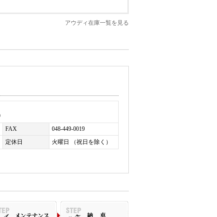
アウディ在庫一覧を見る
装着前仕様
様
0
FAX
048-449-0019
定休日
火曜日 （祝日を除く）
×1565mm、車両重量 1570kg
お帰りいただけます。詳細はお問い合わせくだ