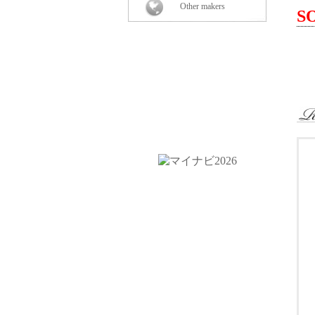
Other makers
・
S
・
＜
・
・
・
-
・
-
-
-
-
-
-
-
-
-
-
-
・
-
-
-
・