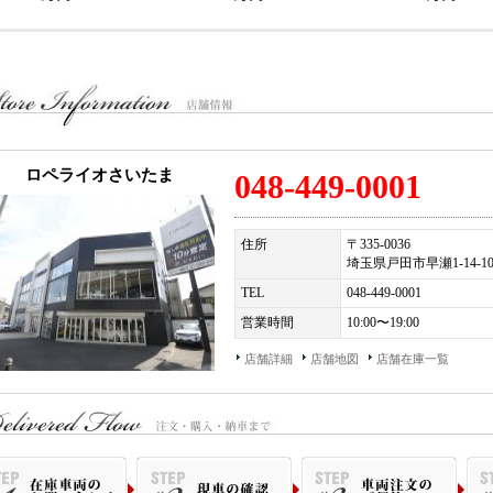
スマートフォンインターフェース
ワイヤレスチャージング
プライバシーガラス
35TFSI Sライン 専用装備＞
19インチ20スポークVデザインアルミホイール（グラファイトグレー） ※特別装備
スポーツシート（フロント）
S lineロゴスプリントクロス/アーティフィシャルレザーシート ※特別装備装着前仕
ドアアームレストアーティフィシャルレザー
ロペライオさいたま
048-449-0001
センターアームレスト付リヤシート
ダークマットブラッシュトアルミニウムデコラティブパネル
ドアシルトリム S lineロゴ
住所
〒335-0036
ブラックヘッドライニング
埼玉県戸田市早瀬1-14-1
スポーツサスペンション
アドバンストキーシステム
TEL
048-449-0001
営業時間
10:00〜19:00
主要諸元＞
.5L 直列4気筒DOHCターボ+モーター、150ps/25.5kgm、全長×全幅×全高mm 4520×1850
店舗詳細
店舗地図
店舗在庫一覧
税込新車価格＞
6,330,000- ※オプション価格は含まれておりません。
影用スーツケース：幅42cm×高さ62cm×奥行26cm
ロペライオ独自の「Ｓ．Ｎ．Ｐ」をご用意！ご購入車両を、その日に直ぐに乗って