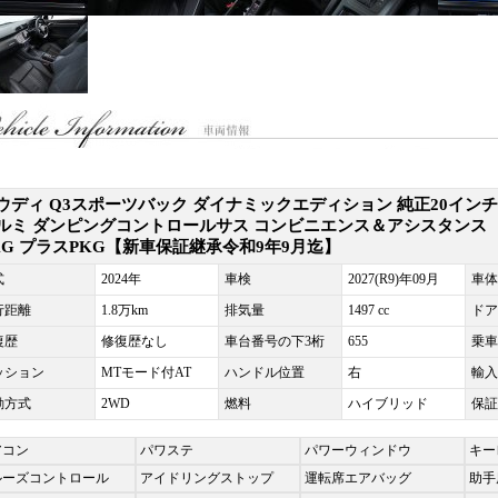
ウディ Q3スポーツバック ダイナミックエディション 純正20インチ
ルミ ダンピングコントロールサス コンビニエンス＆アシスタンス
KG プラスPKG【新車保証継承令和9年9月迄】
式
2024年
車検
2027(R9)年09月
車体
行距離
1.8万km
排気量
1497 cc
ドア
復歴
修復歴なし
車台番号の下3桁
655
乗車
ッション
MTモード付AT
ハンドル位置
右
輸入
動方式
2WD
燃料
ハイブリッド
保証
アコン
パワステ
パワーウィンドウ
キー
ルーズコントロール
アイドリングストップ
運転席エアバッグ
助手