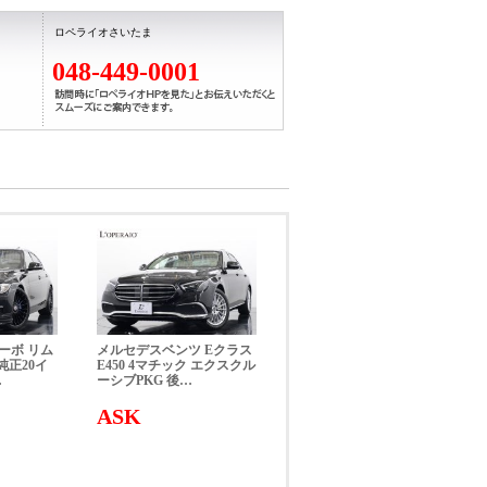
ロペライオさいたま
048-449-0001
ターボ リム
メルセデスベンツ Eクラス
純正20イ
E450 4マチック エクスクル
…
ーシブPKG 後…
ASK