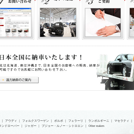
い！』
株式会社ロペライオ
ペライオさいたま
３３５−００３６ 埼玉県戸田市早瀬１−１４−１０
ＥＬ：０４８（４４９）０００１
｜
アウディ
｜
フォルクスワーゲン
｜
ボルボ
｜
フェラーリ
｜
ランボルギーニ
｜
マセラティ
｜
ランドローバー
｜
ジャガー
｜
プジョー・ルノー・シトロエン
｜
Other makers