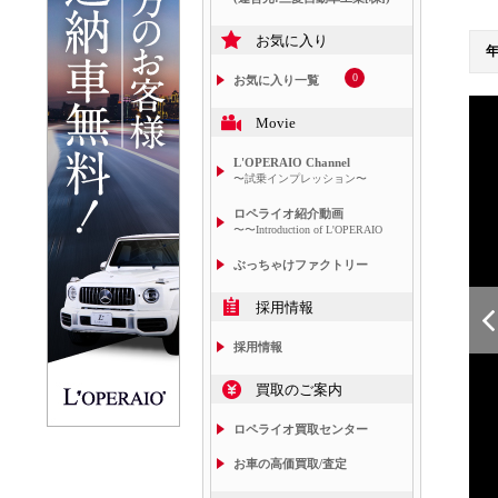
お気に入り
0
お気に入り一覧
Movie
L'OPERAIO Channel
〜試乗インプレッション〜
ロペライオ紹介動画
〜〜Introduction of L'OPERAIO
ぶっちゃけファクトリー
採用情報
採用情報
買取のご案内
ロペライオ買取センター
お車の高価買取/査定