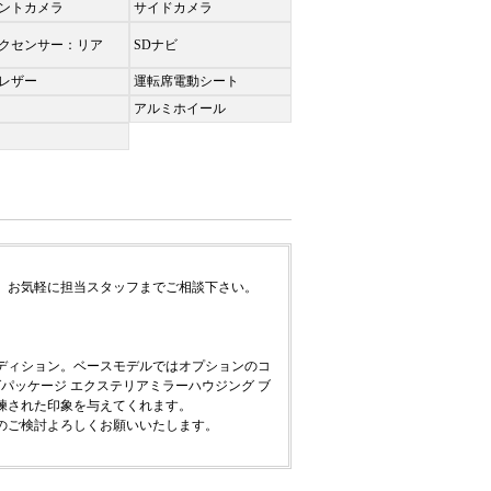
ントカメラ
サイドカメラ
クセンサー：リア
SDナビ
レザー
運転席電動シート
アルミホイール
、お気軽に担当スタッフまでご相談下さい。
ディション。ベースモデルではオプションのコ
ングパッケージ エクステリアミラーハウジング ブ
練された印象を与えてくれます。
のご検討よろしくお願いいたします。