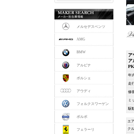
メルセデスベンツ
AMG
BMW
ア
ア
アルピナ
P
年
ポルシェ
走
アウディ
修
ミ
フォルクスワーゲン
駆
ボルボ
エ
ク
フェラーリ