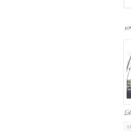
-
-
・
＜
・
・
・
・
・
・
・
・
・
・
＜
1
＜
￥
撮
『