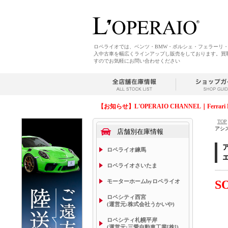
ロペライオでは、ベンツ・BMW・ポルシェ・フェラーリ
入中古車を幅広くラインアップし販売をしております。買
すのでお気軽にお問い合わせください
【お知らせ】L'OPERAIO CHANNEL｜Ferrari 
TOP
アシ
店舗別在庫情報
ロペライオ練馬
ロペライオさいたま
モーターホームbyロペライオ
S
ロペシティ西宮
(運営元:株式会社うかいや)
ロペシティ札幌平岸
(運営元:三愛自動車工業[株])