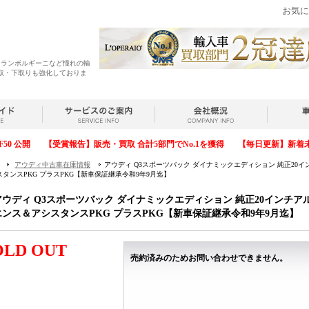
お気に
・ランボルギーニなど憧れの輸
取・下取りも強化しておりま
F50 公開
【受賞報告】販売・買取 合計5部門でNo.1を獲得
【毎日更新】新着
アウディ中古車在庫情報
アウディ Q3スポーツバック ダイナミックエディション 純正20
スタンスPKG プラスPKG【新車保証継承令和9年9月迄】
アウディ Q3スポーツバック ダイナミックエディション 純正20インチア
エンス＆アシスタンスPKG プラスPKG【新車保証継承令和9年9月迄】
OLD OUT
売約済みのためお問い合わせできません。