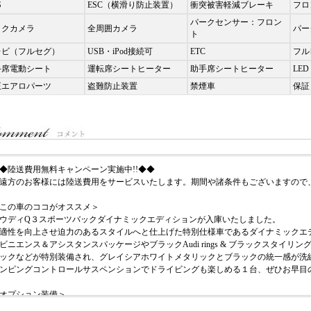
S
ESC（横滑り防止装置）
衝突被害軽減ブレーキ
フロ
パークセンサー：フロン
ックカメラ
全周囲カメラ
パー
ト
レビ（フルセグ）
USB・iPod接続可
ETC
フル
手席電動シート
運転席シートヒーター
助手席シートヒーター
LED
正エアロパーツ
盗難防止装置
禁煙車
保証
◆陸送費用無料キャンペーン実施中!!◆◆
遠方のお客様には陸送費用をサービスいたします。期間や諸条件もございますので
この車のココがオススメ＞
ウディQ３スポーツバックダイナミックエディションが入庫いたしました。
適性を向上させ迫力のあるスタイルへと仕上げた特別仕様車であるダイナミックエ
ビニエンス＆アシスタンスパッケージやブラックAudi rings & ブラックスタイリ
ックなどが特別装備され、グレイシアホワイトメタリックとブラックの統一感が洗
ンピングコントロールサスペンションでドライビングも楽しめる１台、ぜひお早目
オプション装備＞
グレイシアホワイトメタリック