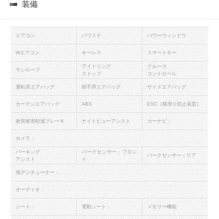
装備
エアコン
パワステ
パワーウィンドウ
Wエアコン
キーレス
スマートキー
アイドリング
クルーズ
サンルーフ
ストップ
コントロール
運転席エアバッグ
助手席エアバッグ
サイドエアバッグ
カーテンエアバッグ
ABS
ESC（横滑り防止装置）
衝突被害軽減ブレーキ
ナイトビューアシスト
カーナビ：
カメラ：
パーキング
パークセンサー：フロン
パークセンサー：リア
アシスト
ト
地デジチューナー：
オーディオ：
シート：
電動シート：
メモリー機能