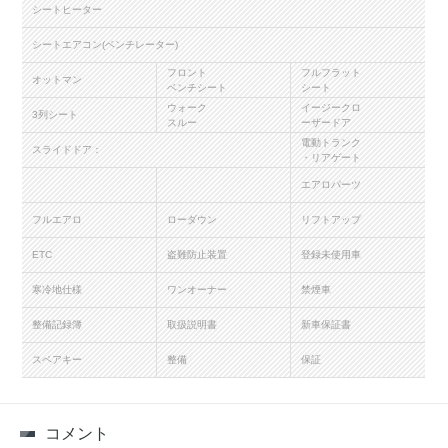
シートヒーター
シートエアコン(ベンチレーター)
フロント
フルフラット
オットマン
ベンチシート
シート
ウォーク
イージークロ
3列シート
スルー
ーザードア
電動トランク
スライドドア：
・リアゲート
エアロパーツ
フルエアロ
ローダウン
リフトアップ
ETC
盗難防止装置
登録未使用車
寒冷地仕様
ワンオーナー
禁煙車
整備記録簿
取扱説明書
新車保証書
スペアキー
整備
保証
コメント