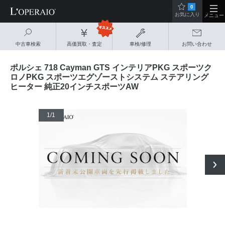
0
お気に入り
メニュー
中古車検索
高価買取・査定
車検/修理
お問い合わせ
ポルシェ 718 Cayman GTS インテリアPKG スポーツク
ロノPKG スポーツエグゾーストシステム ステアリング
ヒーター 純正20インチスポーツAW
1
/1