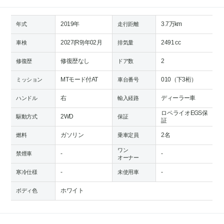
2019年
3.7万km
年式
走行距離
2027(R9)年02月
2491 cc
車検
排気量
修復歴なし
2
修復歴
ドア数
MTモード付AT
010（下3桁）
ミッション
車台番号
右
ディーラー車
ハンドル
輸入経路
ロペライオEGS保
2WD
駆動方式
保証
証
ガソリン
2名
燃料
乗車定員
ワン
-
-
禁煙車
オーナー
-
-
寒冷仕様
未使用車
ホワイト
ボディ色