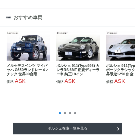
おすすめ車両
メルセデスベンツ マイバ
ポルシェ 911(Type993) カ
ポルシェ 911(Typ
ッハ G650ランドレー 4マ
レラRS 6MT 正規ディーラ
ポーツクラシック 
チック 世界99台限…
ー車 純正18イン…
界限定1250台 全
ASK
ASK
ASK
価格
価格
価格
ポルシェ在庫一覧を見る