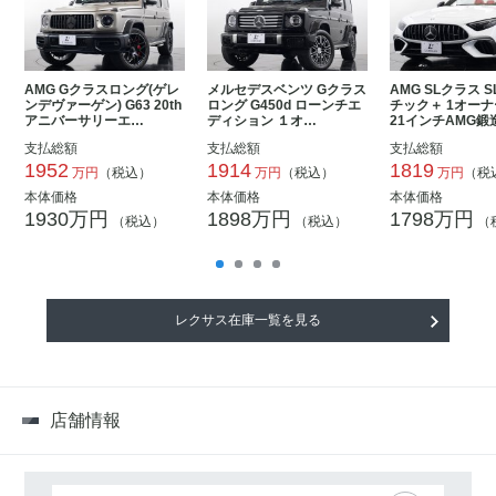
AMG Gクラスロング(ゲレ
メルセデスベンツ Gクラス
AMG SLクラス S
ンデヴァーゲン) G63 20th
ロング G450d ローンチエ
チック＋ 1オーナ
アニバーサリーエ…
ディション １オ…
21インチAMG鍛
支払総額
支払総額
支払総額
1952
1914
1819
万円
（税込）
万円
（税込）
万円
（税
本体価格
本体価格
本体価格
1930万円
1898万円
1798万円
（税込）
（税込）
（
レクサス在庫一覧を見る
店舗情報