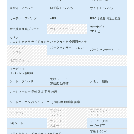
運転席エアバッグ
助手席エアバッグ
サイドエアバッグ
カーテンエアバッグ
ABS
ESC（横滑り防止装置）
カーナビ：
衝突被害軽減ブレーキ
ナイトビューアシスト
SDナビ
カメラ：
フロントカメラ サイドカメラ バックカメラ 全周囲カメラ
パーキング
パークセンサー：フロン
パークセンサー：リア
アシスト
ト
地デジチューナー：
オーディオ：
USB・iPod接続可
電動シート：
シート：フルレザー
メモリー機能
運転席 助手席
シートヒーター 運転席 助手席 後席
シートエアコン(ベンチレーター) 運転席 助手席 後席
フロント
フルフラット
オットマン
ベンチシート
シート
ウォーク
イージークロ
3列シート
スルー
ーザードア
電動トランク
スライドドア： イージークローザードア