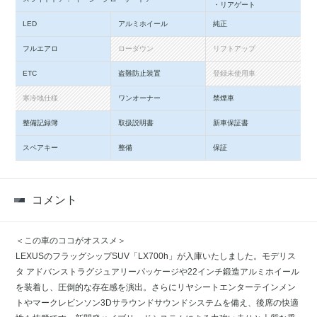
・リアゲート
LED
アルミホイール
純正
フルエアロ
ローダウン
リフトアップ
ETC
盗難防止装置
登録未使用車
寒冷地仕様
ワンオーナー
禁煙車
整備記録簿
取扱説明書
新車保証書
スペアキー
整備
保証
コメント
＜この車のココがオススメ＞
LEXUSのフラッグシップSUV「LX700h」が入庫いたしました。モデリス
タ アドバンストラグジュアリーパッケージや22インチ鍛造アルミホイール
を装着し、圧倒的な存在感を演出。さらにリヤシートエンターテインメン
トやマークレビンソン3Dサラウンドサウンドシステムを備え、後席の快適