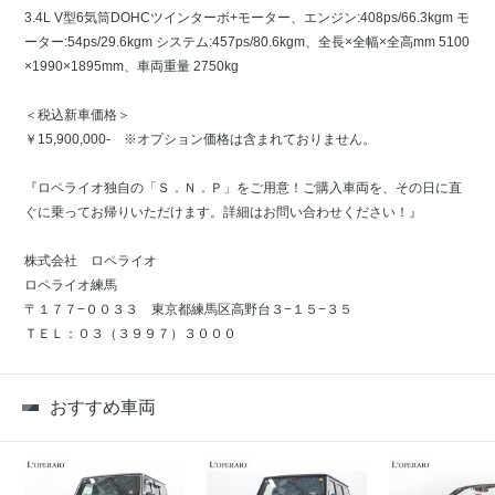
3.4L V型6気筒DOHCツインターボ+モーター、エンジン:408ps/66.3kgm モ
ーター:54ps/29.6kgm システム:457ps/80.6kgm、全長×全幅×全高mm 5100
×1990×1895mm、車両重量 2750kg
＜税込新車価格＞
￥15,900,000- ※オプション価格は含まれておりません。
『ロペライオ独自の「Ｓ．Ｎ．Ｐ」をご用意！ご購入車両を、その日に直
ぐに乗ってお帰りいただけます。詳細はお問い合わせください！』
株式会社 ロペライオ
ロペライオ練馬
〒１７７−００３３ 東京都練馬区高野台３−１５−３５
ＴＥＬ：０３（３９９７）３０００
おすすめ車両