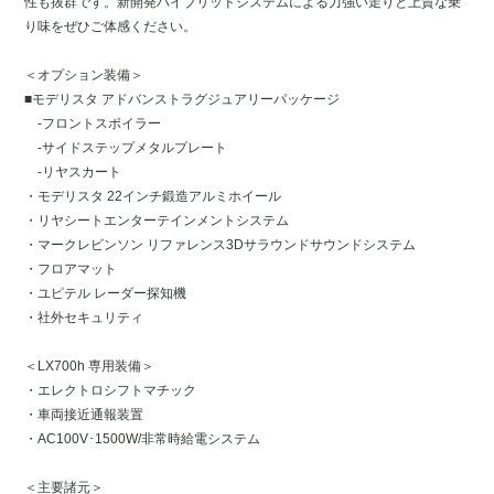
性も抜群です。新開発ハイブリッドシステムによる力強い走りと上質な乗
り味をぜひご体感ください。
＜オプション装備＞
■モデリスタ アドバンストラグジュアリーパッケージ
-フロントスポイラー
-サイドステップメタルプレート
-リヤスカート
・モデリスタ 22インチ鍛造アルミホイール
・リヤシートエンターテインメントシステム
・マークレビンソン リファレンス3Dサラウンドサウンドシステム
・フロアマット
・ユピテル レーダー探知機
・社外セキュリティ
＜LX700h 専用装備＞
・エレクトロシフトマチック
・車両接近通報装置
・AC100V･1500W/非常時給電システム
＜主要諸元＞