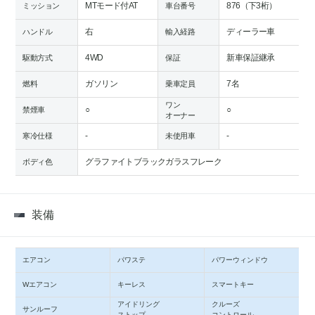
MTモード付AT
876（下3桁）
ミッション
車台番号
右
ディーラー車
ハンドル
輸入経路
4WD
新車保証継承
駆動方式
保証
ガソリン
7名
燃料
乗車定員
ワン
○
○
禁煙車
オーナー
-
-
寒冷仕様
未使用車
グラファイトブラックガラスフレーク
ボディ色
装備
エアコン
パワステ
パワーウィンドウ
Wエアコン
キーレス
スマートキー
アイドリング
クルーズ
サンルーフ
ストップ
コントロール