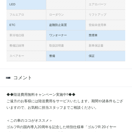
LED
エアロパーツ
フルエアロ
ローダウン
リフトアップ
ETC
盗難防止装置
登録未使用車
寒冷地仕様
ワンオーナー
禁煙車
整備記録簿
取扱説明書
新車保証書
スペアキー
整備
保証
コメント
◆◆陸送費用無料キャンペーン実施中!!◆◆
ご遠方のお客様には陸送費用をサービスいたします。期間や諸条件もござ
いますので、お気軽に担当スタッフまでご相談ください。
＜この車のココがオススメ＞
ゴルフRの国内導入20周年を記念した特別仕様車「ゴルフR 20イヤー