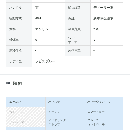
右
ディーラー車
ハンドル
輸入経路
4WD
新車保証継承
駆動方式
保証
ガソリン
5名
燃料
乗車定員
ワン
○
○
禁煙車
オーナー
-
-
寒冷仕様
未使用車
ラピスブルー
ボディ色
装備
エアコン
パワステ
パワーウィンドウ
Wエアコン
キーレス
スマートキー
アイドリング
クルーズ
サンルーフ
ストップ
コントロール