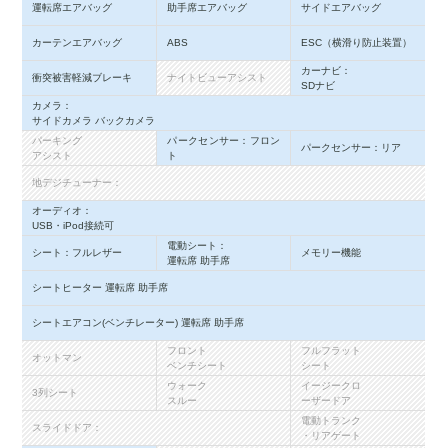
運転席エアバッグ
助手席エアバッグ
サイドエアバッグ
カーテンエアバッグ
ABS
ESC（横滑り防止装置）
カーナビ：
衝突被害軽減ブレーキ
ナイトビューアシスト
SDナビ
カメラ：
サイドカメラ バックカメラ
パーキング
パークセンサー：フロン
パークセンサー：リア
アシスト
ト
地デジチューナー：
オーディオ：
USB・iPod接続可
電動シート：
シート：フルレザー
メモリー機能
運転席 助手席
シートヒーター 運転席 助手席
シートエアコン(ベンチレーター) 運転席 助手席
フロント
フルフラット
オットマン
ベンチシート
シート
ウォーク
イージークロ
3列シート
スルー
ーザードア
電動トランク
スライドドア：
・リアゲート