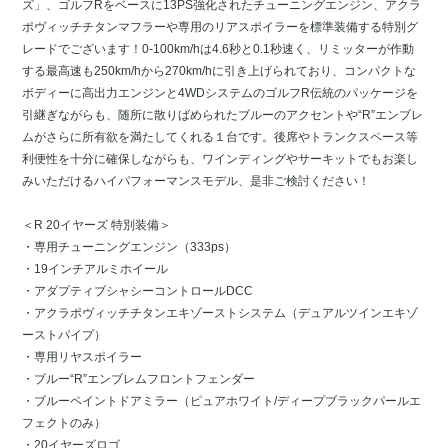
ズ」、ゴルフRをベースに13PS強化されたチューニングエンジン、アクラ
ポヴィッチチタンマフラーや専用のリアスポイラーを標準装備する特別グ
レードでございます！0-100km/hは4.6秒と0.1秒速く、リミッターが作動
する最高速も250km/hから270km/hに引き上げられており、コンパクトな
ボディーに高出力エンジンと4WDシステムのゴルフR伝統のパッケージを
引継ぎながらも、随所に散りばめられたブルーのアクセントや“R”エンブレ
ムがさらに所有欲を満たしてくれる１台です。後席やトランクスペース等
利便性を十分に確保しながらも、ワインディングやサーキットでもお楽し
みいただけるハイパフォーマンスモデル、是非ご検討ください！
＜R 20イヤーズ 特別装備＞
・専用チューニングエンジン（333ps）
・19インチアルミホイール
・アダプティブシャシーコントロールDCC
・アクラポヴィッチチタンエキゾーストシステム（デュアルツインエキゾ
ーストパイプ）
・専用リヤスポイラー
・ブルー“R”エンブレムフロントフェンダー
・ブルーペイントドアミラー（ピュアホワイト/ディープブラックパールエ
フェクトのみ）
・20イヤーズロゴ