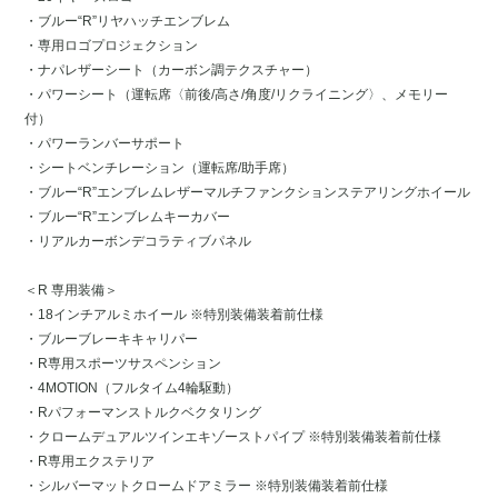
・ブルー“R”リヤハッチエンブレム
・専用ロゴプロジェクション
・ナパレザーシート（カーボン調テクスチャー）
・パワーシート（運転席〈前後/高さ/角度/リクライニング〉、メモリー
付）
・パワーランバーサポート
・シートベンチレーション（運転席/助手席）
・ブルー“R”エンブレムレザーマルチファンクションステアリングホイール
・ブルー“R”エンブレムキーカバー
・リアルカーボンデコラティブパネル
＜R 専用装備＞
・18インチアルミホイール ※特別装備装着前仕様
・ブルーブレーキキャリパー
・R専用スポーツサスペンション
・4MOTION（フルタイム4輪駆動）
・Rパフォーマンストルクベクタリング
・クロームデュアルツインエキゾーストパイプ ※特別装備装着前仕様
・R専用エクステリア
・シルバーマットクロームドアミラー ※特別装備装着前仕様