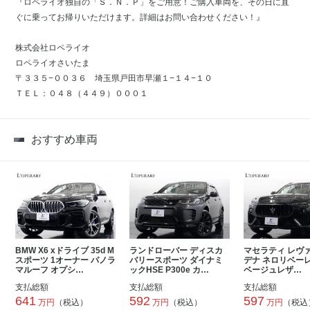
『ロペライオ独自の「Ｓ．Ｎ．Ｐ」をご用意！ご購入車両を、その日に直
ぐに乗ってお帰りいただけます。詳細はお問い合わせください！』
株式会社ロペライオ
ロペライオさいたま
〒３３５−００３６ 埼玉県戸田市早瀬１−１４−１０
ＴＥＬ：０４８（４４９）０００１
おすすめ車両
BMW X6 xドライブ 35d M
ランドローバー ディスカ
マセラティ レヴァ
スポーツ 1オーナー パノラ
バリースポーツ ダイナミ
デナ ネロリベーレ
マルーフ オプシ…
ックHSE P300e カ…
ベージュレザ…
支払総額
支払総額
支払総額
641
592
597
万円
（税込）
万円
（税込）
万円
（税込