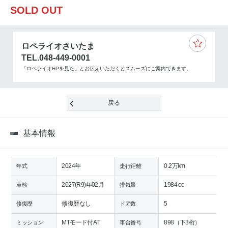
SOLD OUT
ロペライオさいたま
TEL.048-449-0001
「ロペライオHPを見た」とお伝えいただくとスムーズにご案内できます。
戻る
基本情報
2024年
0.2万km
年式
走行距離
2027(R9)年02月
1984 cc
車検
排気量
修復歴なし
5
修復歴
ドア数
MTモード付AT
898（下3桁）
ミッション
車台番号