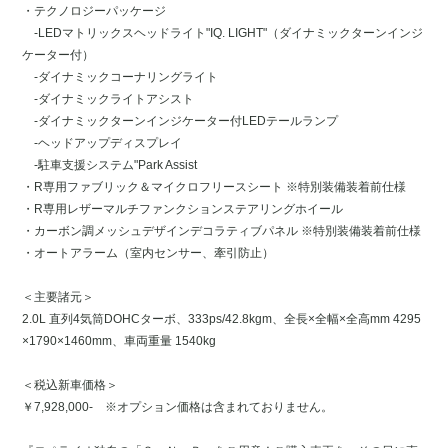
・テクノロジーパッケージ
-LEDマトリックスヘッドライト"IQ. LIGHT"（ダイナミックターンインジ
ケーター付）
-ダイナミックコーナリングライト
-ダイナミックライトアシスト
-ダイナミックターンインジケーター付LEDテールランプ
-ヘッドアップディスプレイ
-駐車支援システム"Park Assist
・R専用ファブリック＆マイクロフリースシート ※特別装備装着前仕様
・R専用レザーマルチファンクションステアリングホイール
・カーボン調メッシュデザインデコラティブパネル ※特別装備装着前仕様
・オートアラーム（室内センサー、牽引防止）
＜主要諸元＞
2.0L 直列4気筒DOHCターボ、333ps/42.8kgm、全長×全幅×全高mm 4295
×1790×1460mm、車両重量 1540kg
＜税込新車価格＞
￥7,928,000- ※オプション価格は含まれておりません。