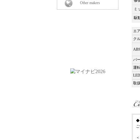
修
Other makers
ミ
駆
エ
ク
AB
パ
運
LE
取
◆
ご
＜