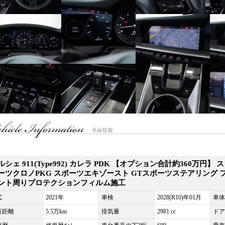
ルシェ 911(Type992) カレラ PDK 【オプション合計約360万円】 ス
ーツクロノPKG スポーツエキゾースト GTスポーツステアリング 
ント周りプロテクションフィルム施工
式
2021年
車検
2028(R10)年01月
車体
行距離
5.5万km
排気量
2981 cc
ドア