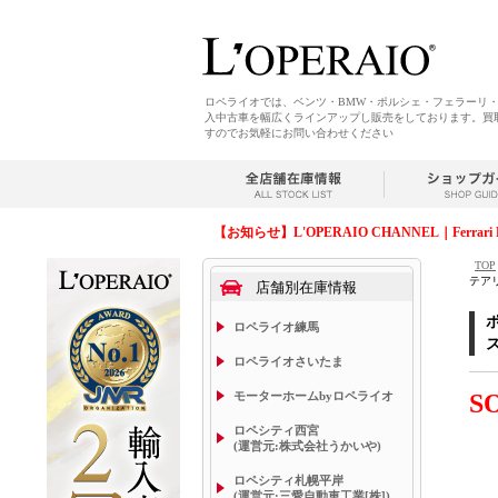
ロペライオでは、ベンツ・BMW・ポルシェ・フェラーリ
入中古車を幅広くラインアップし販売をしております。買
すのでお気軽にお問い合わせください
【お知らせ】L'OPERAIO CHANNEL｜Ferrari 
TOP
テア
店舗別在庫情報
ポ
ロペライオ練馬
ロペライオさいたま
モーターホームbyロペライオ
S
ロペシティ西宮
(運営元:株式会社うかいや)
ロペシティ札幌平岸
(運営元:三愛自動車工業[株])