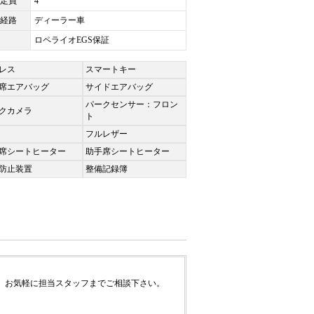
定員
4
経路
ディーラー車
ロペライオEGS保証
レス
スマートキー
席エアバッグ
サイドエアバッグ
パークセンサー：フロン
クカメラ
ト
フルレザー
席シートヒーター
助手席シートヒーター
防止装置
整備記録簿
、お気軽に担当スタッフまでご相談下さい。