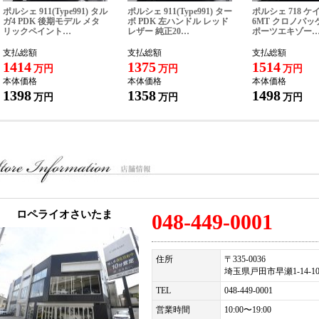
税込新車価格＞
ポルシェ 911(Type991) タル
ポルシェ 911(Type991) ター
ポルシェ 718 ケ
13,980,000- ※オプション価格は含まれておりません。
ガ4 PDK 後期モデル メタ
ボ PDK 左ハンドル レッド
6MT クロノパッ
リックペイント…
レザー 純正20…
ポーツエキゾー
ロペライオ独自の「Ｓ．Ｎ．Ｐ」をご用意！ご購入車両を、その日に直ぐに乗って
支払総額
支払総額
支払総額
い！』
1414
1375
1514
万円
万円
万円
本体価格
本体価格
本体価格
株式会社 ロペライオ
1398
1358
1498
万円
万円
万円
ペライオ さいたま
３３５−００３６ 埼玉県戸田市早瀬１−１４−１０
ＥＬ：０４８（４４９）０００１
ロペライオさいたま
048-449-0001
住所
〒335-0036
埼玉県戸田市早瀬1-14-1
TEL
048-449-0001
営業時間
10:00〜19:00