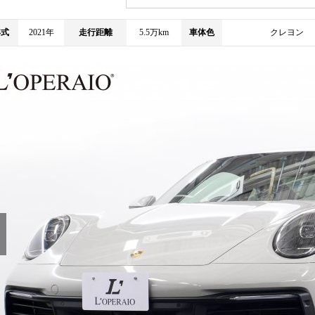
年式
2021年
走行距離
5.5万km
車体色
クレヨン