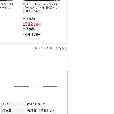
イマン GT4
マクラーレン 650S スパイ
ケージ ス
ダー 左ハンドル 19/20イン
…
チ鍛造アルミ …
お帰りいただけます。詳細はお問い合わせくだ
支払総額
1512
万円
本体価格
1498
万円
ポルシェ在庫一覧を見る
0
FAX
048-449-0019
定休日
火曜日 （祝日を除く）