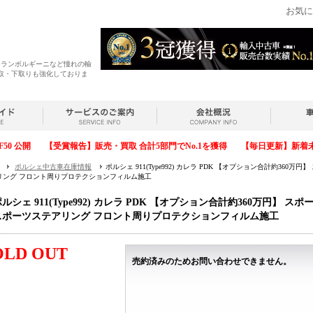
お気に
・ランボルギーニなど憧れの輸
取・下取りも強化しておりま
F50 公開
【受賞報告】販売・買取 合計5部門でNo.1を獲得
【毎日更新】新着
ポルシェ中古車在庫情報
ポルシェ 911(Type992) カレラ PDK 【オプション合計約360
リング フロント周りプロテクションフィルム施工
ルシェ 911(Type992) カレラ PDK 【オプション合計約360万円】 
スポーツステアリング フロント周りプロテクションフィルム施工
OLD OUT
売約済みのためお問い合わせできません。