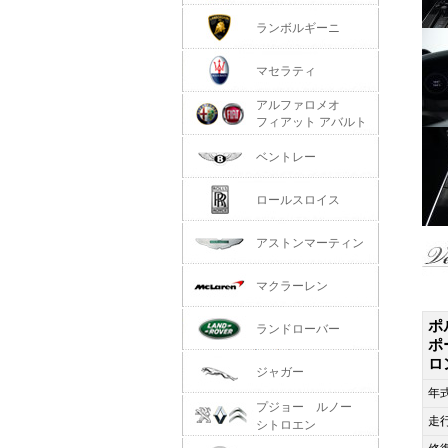
ランボルギーニ
マセラティ
アルファロメオ
フィアット アバルト
ベントレー
ロールスロイス
アストンマーティン
マクラーレン
ポ
ランドローバー
ポ
ロ
ジャガー
年
プジョー ルノー
走
シトロエン