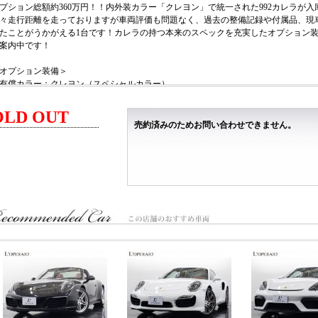
プション総額約360万円！！内外装カラー「クレヨン」で統一された992カレラが入
々走行距離を走っておりますが車両評価も問題なく、過去の整備記録や付属品、現
たことがうかがえる1台です！カレラの持つ本来のスペックを充実したオプション装
案内中です！
オプション装備＞
有償カラー：クレヨン（スペシャルカラー）
スポーツクロノパッケージ
スポーツエグゾーストシステムハイグロスブラックテールパイプ
OLD OUT
20/21インチカレラクラシックホイール
売約済みのためお問い合わせできません。
グレートップウインドスクリーンプライバシーガラス
LEDヘッドライトPDLS含む
BOSEサラウンドサウンドシステム
アルミニウムペダル
レザーインテリア（ブラック/クレヨンステッチ）
コントラストカラーシートセンター（スレートグレー）
メモリー機能付14Way電動調整スポーツシート
GTスポーツステアリングホイール
ブラッシュドアルミインテリアパッケージ
アダプティブクルーズコントロール
フロントプロテクションフィルム施工
主要諸元＞
.0L 水平対向6気筒DOHCツインターボ、385ps/45.9kgm、全長×全幅×全高mm 4519×185