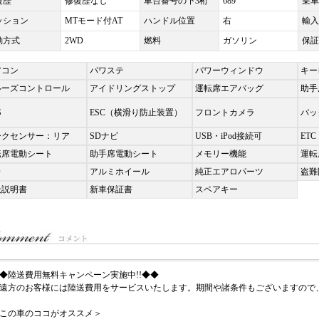
復歴
修復歴なし
車台番号の下3桁
689
乗車
ッション
MTモード付AT
ハンドル位置
右
輸入
動方式
2WD
燃料
ガソリン
保証
アコン
パワステ
パワーウィンドウ
キー
ルーズコントロール
アイドリングストップ
運転席エアバッグ
助手
S
ESC（横滑り防止装置）
フロントカメラ
バッ
ークセンサー：リア
SDナビ
USB・iPod接続可
ETC
転席電動シート
助手席電動シート
メモリー機能
運転
D
アルミホイール
純正エアロパーツ
盗難
扱説明書
新車保証書
スペアキー
◆陸送費用無料キャンペーン実施中!!◆◆
遠方のお客様には陸送費用をサービスいたします。期間や諸条件もございますので
この車のココがオススメ＞