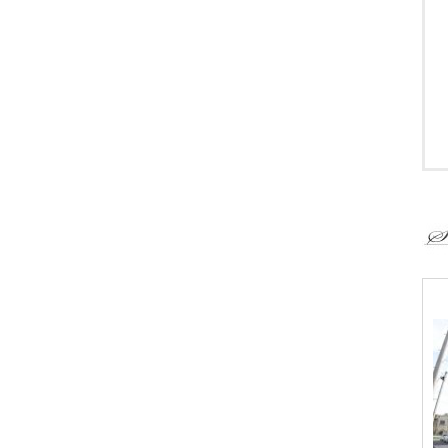
＜
￥
『
さ
ロ
〒
Ｔ