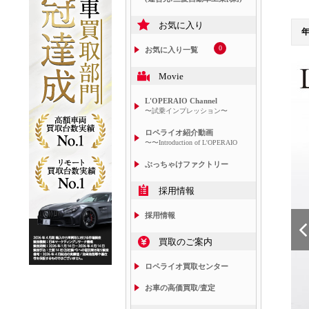
お気に入り
0
お気に入り一覧
Movie
L'OPERAIO Channel
〜試乗インプレッション〜
ロペライオ紹介動画
〜〜Introduction of L'OPERAIO
ぶっちゃけファクトリー
採用情報
採用情報
買取のご案内
ロペライオ買取センター
お車の高価買取/査定