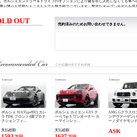
。ポルシェエントリー＆ドライブのオプションにより鍵を出し入れしなくても車へ
乗り降りも可能なところもとても魅力的でございます。贅沢なオープンモデルを是
オプション装備＞
OLD OUT
スポーツエグゾースト
売約済みのためお問い合わせできません。
純正20/21インチカレラクラシックホイール
カラークレストホイールセンターキャップ
メモリーパッケージ付14way電動スポーツシート
ポルシェエントリー＆ドライブシステム
BOSEサラウンドサウンドシステム
主要諸元＞
.0L 水平対向6気筒DOHCツインターボ、385ps/45.9kkgm、全長×全幅×全高mm 4519×18
税込新車価格＞
13,597,222- ※オプション価格は含まれておりません。
ロペライオ独自の「Ｓ．Ｎ．Ｐ」をご用意！ご購入車両を、その日に直ぐに乗って
い！』
株式会社 ロペライオ
ポルシェ 911(Type992) カレ
ポルシェ カイエン GTS ク
AMG Gクラスロ
ペライオ さいたま
ラ PDK フロント4面プロテ
ーペ Tip-S ワンオーナー カ
ンデヴァーゲン) G
クションフィ…
ーマインレッ…
ーノダイヤモン
３３５−００３６ 埼玉県戸田市早瀬１−１４−１０
ＥＬ：０４８（４４９）０００１
ASK
支払総額
支払総額
1593
1637
万円
万円