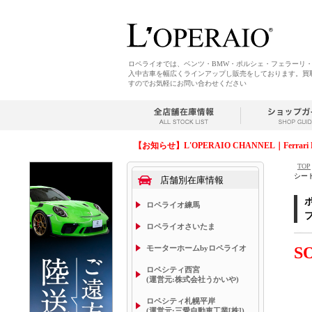
ロペライオでは、ベンツ・BMW・ポルシェ・フェラーリ
入中古車を幅広くラインアップし販売をしております。買
すのでお気軽にお問い合わせください
【お知らせ】L'OPERAIO CHANNEL｜Ferrari 
TOP
シート
店舗別在庫情報
ロペライオ練馬
ロペライオさいたま
モーターホームbyロペライオ
S
ロペシティ西宮
(運営元:株式会社うかいや)
ロペシティ札幌平岸
(運営元:三愛自動車工業[株])