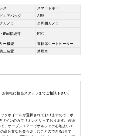
レス
スマートキー
ドエアバッグ
ABS
クカメラ
全周囲カメラ
・iPod接続可
ETC
リー機能
運転席シートヒーター
防止装置
禁煙車
、お気軽に担当スタッフまでご相談下さい。
シックホイールが選択されておりますので、ポ
デザインのカブリオレとなっております。必須
ので、オープンエアーでポルシェの心地よいエ
ドの高音質な音楽も楽しむことのできる1台で