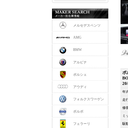
メルセデスベンツ
AMG
BMW
アルピナ
ポ
ポルシェ
B
2
アウディ
年
フォルクスワーゲン
走
修
ボルボ
ミ
フェラーリ
駆