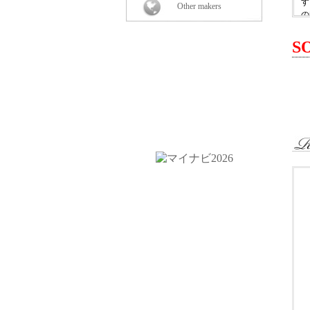
す
Other makers
の
＜
S
・
・
・
・
・
・
＜
3
＜
￥
『
さ
ロ
〒
Ｔ