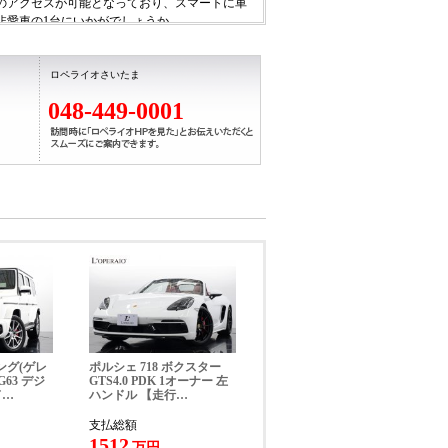
のアクセスが可能となっており、スマートに車
非愛車の1台にいかがでしょうか。
ロペライオさいたま
048-449-0001
52×1298mm、車両重量 1530kg
お帰りいただけます。詳細はお問い合わせくだ
ング(ゲレ
ポルシェ 718 ボクスター
63 デジ
GTS4.0 PDK 1オーナー 左
ド…
ハンドル 【走行…
支払総額
1512
万円