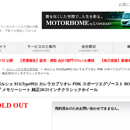
お気に
・ランボルギーニなど憧れの輸
取・下取りも強化しておりま
F50 公開
【受賞報告】販売・買取 合計5部門でNo.1を獲得
【毎日更新】新着
ポルシェ中古車在庫情報
ポルシェ 911(Type992) カレラカブリオレ PDK スポーツエ
 純正20/21インチクラシックホイール
ポルシェ 911(Type992) カレラカブリオレ PDK スポーツエグゾース
ブ メモリーシート 純正20/21インチクラシックホイール
OLD OUT
売約済みのためお問い合わせできません。