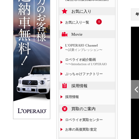
お気に入り
0
お気に入り一覧
Movie
L'OPERAIO Channel
〜試乗インプレッション〜
ロペライオ紹介動画
〜〜Introduction of L'OPERAIO
ぶっちゃけファクトリー
採用情報
採用情報
買取のご案内
ロペライオ買取センター
お車の高価買取/査定