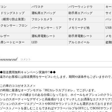
アコン
パワステ
パワーウィンドウ
キー
イドリングストップ
運転席エアバッグ
助手席エアバッグ
サイ
C（横滑り防止装置）
フロントカメラ
サイドカメラ
バッ
ークセンサー：フロン
パークセンサー：リア
メモリーナビ他
USB
ルレザー
運転席電動シート
助手席電動シート
メモ
手席シートヒーター
LED
アルミホイール
盗難
◆陸送費用無料キャンペーン実施中!!◆◆
遠方のお客様には陸送費用をサービスいたします。期間や諸条件もございますので
この車のココがオススメ＞
の時期に最適なオープンモデル「992カレラカブリオレ」でございます。
ワイト×ブラックの纏まりのある仕様になっており、ホイールもオプションのクラ
シェのスポーティーなデザインと高級感がうまくマッチしたお洒落なエクステリア
プションのスポーツエグゾーストやBOSEサウンドシステムも選択されております
ゾーストノートを楽しむこともできればマフラーバルブをOFFにしてBOSEサウン