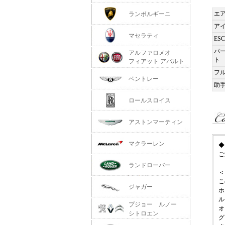
エ
ランボルギーニ
ア
マセラティ
ES
パ
アルファロメオ
ト
フィアット アバルト
フ
ベントレー
助
ロールスロイス
アストンマーティン
マクラーレン
◆
ご
ランドローバー
＜
こ
ジャガー
ホ
ル
プジョー ルノー
オ
シトロエン
グ