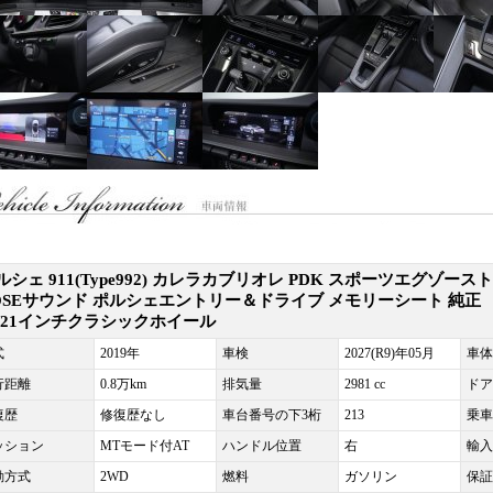
ルシェ 911(Type992) カレラカブリオレ PDK スポーツエグゾースト
OSEサウンド ポルシェエントリー＆ドライブ メモリーシート 純正
0/21インチクラシックホイール
式
2019年
車検
2027(R9)年05月
車体
行距離
0.8万km
排気量
2981 cc
ドア
復歴
修復歴なし
車台番号の下3桁
213
乗車
ッション
MTモード付AT
ハンドル位置
右
輸入
動方式
2WD
燃料
ガソリン
保証