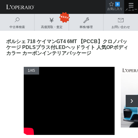
0
お気に入り
メニュー
中古車検索
高価買取・査定
車検/修理
お問い合わせ
ポルシェ 718 ケイマンGT4 6MT 【PCCB】クロノパッ
ケージ PDLSプラス付LEDヘッドライト 人気OPボディ
カラー カーボンインテリアパッケージ
1
/45