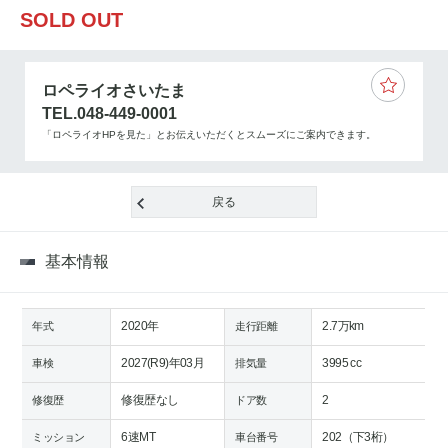
SOLD OUT
ロペライオさいたま
TEL.048-449-0001
「ロペライオHPを見た」とお伝えいただくとスムーズにご案内できます。
戻る
基本情報
2020年
2.7万km
年式
走行距離
2027(R9)年03月
3995 cc
車検
排気量
修復歴なし
2
修復歴
ドア数
6速MT
202（下3桁）
ミッション
車台番号