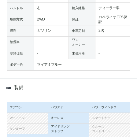
右
ディーラー車
ハンドル
輸入経路
ロペライオEGS保
2WD
駆動方式
保証
証
ガソリン
2名
燃料
乗車定員
ワン
-
-
禁煙車
オーナー
-
-
寒冷仕様
未使用車
マイアミブルー
ボディ色
装備
エアコン
パワステ
パワーウィンドウ
Wエアコン
キーレス
スマートキー
アイドリング
クルーズ
サンルーフ
ストップ
コントロール