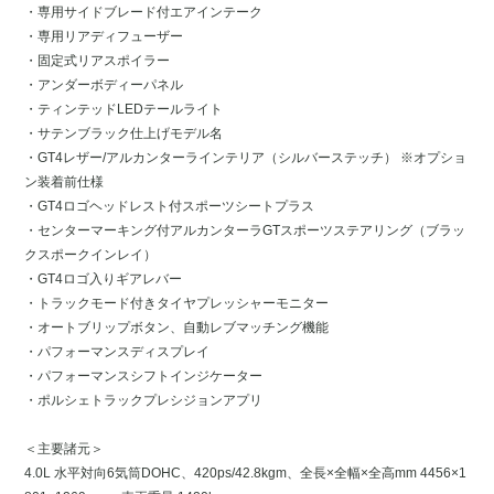
・専用サイドブレード付エアインテーク
・専用リアディフューザー
・固定式リアスポイラー
・アンダーボディーパネル
・ティンテッドLEDテールライト
・サテンブラック仕上げモデル名
・GT4レザー/アルカンターラインテリア（シルバーステッチ） ※オプショ
ン装着前仕様
・GT4ロゴヘッドレスト付スポーツシートプラス
・センターマーキング付アルカンターラGTスポーツステアリング（ブラッ
クスポークインレイ）
・GT4ロゴ入りギアレバー
・トラックモード付きタイヤプレッシャーモニター
・オートブリップボタン、自動レブマッチング機能
・パフォーマンスディスプレイ
・パフォーマンスシフトインジケーター
・ポルシェトラックプレシジョンアプリ
＜主要諸元＞
4.0L 水平対向6気筒DOHC、420ps/42.8kgm、全長×全幅×全高mm 4456×1