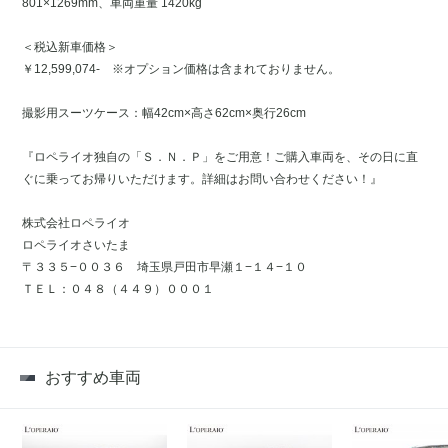
801×1269mm、車両重量 1420kg
＜税込新車価格＞
￥12,599,074- ※オプション価格は含まれておりません。
撮影用スーツケース：幅42cm×高さ62cm×奥行26cm
『ロペライオ独自の「Ｓ．Ｎ．Ｐ」をご用意！ご購入車両を、その日に直
ぐに乗ってお帰りいただけます。詳細はお問い合わせください！』
株式会社ロペライオ
ロペライオさいたま
〒３３５−００３６ 埼玉県戸田市早瀬１−１４−１０
ＴＥＬ：０４８（４４９）０００１
おすすめ車両