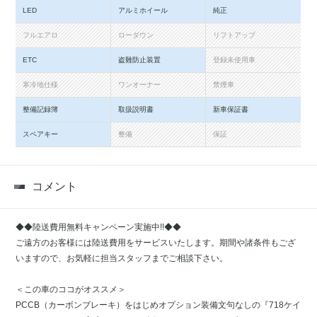
LED
アルミホイール
純正
フルエアロ
ローダウン
リフトアップ
ETC
盗難防止装置
登録未使用車
寒冷地仕様
ワンオーナー
禁煙車
整備記録簿
取扱説明書
新車保証書
スペアキー
整備
保証
コメント
◆◆陸送費用無料キャンペーン実施中!!◆◆
ご遠方のお客様には陸送費用をサービスいたします。期間や諸条件もござ
いますので、お気軽に担当スタッフまでご相談下さい。
＜この車のココがオススメ＞
PCCB（カーボンブレーキ）をはじめオプション装備文句なしの『718ケイ