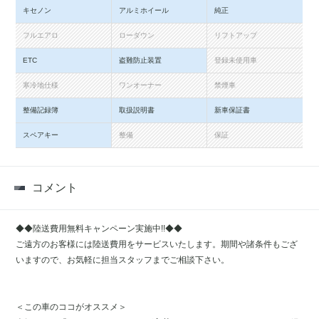
キセノン
アルミホイール
純正
フルエアロ
ローダウン
リフトアップ
ETC
盗難防止装置
登録未使用車
寒冷地仕様
ワンオーナー
禁煙車
整備記録簿
取扱説明書
新車保証書
スペアキー
整備
保証
コメント
◆◆陸送費用無料キャンペーン実施中!!◆◆
ご遠方のお客様には陸送費用をサービスいたします。期間や諸条件もござ
いますので、お気軽に担当スタッフまでご相談下さい。
＜この車のココがオススメ＞