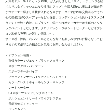
人気モデル『991.2 カレラ PDK』が入荷しました！マイナーチェンジを経
てよりスタイリッシュになり性能もアップ！今回入庫のお車はまだ低走行
かつオーナー様より直接仕入れとなります。タイヤは昨年交換済みでその
他の整備記録やスペアキーなども保管。コンディションも良いオススメの1
台です！外装・内装共にブラックで統一されボディカラーは有償のメタリ
ックペイントとなります。クロノパッケージやシートヒーターなどオプシ
ョン装備も充実した嬉しい個体です。
サイズ感、性能、右ハンドルとどんな方にも楽しみやすい仕様となってお
りますので是非この機会にお気軽にお問い合わせください。
＜オプション装備＞
・有償カラー：ジェットブラックメタリック
・スポーツクロノパッケージ
・スポーツテールパイプ
・ブラックインナーバイキセノンヘッドライト
・カラークレストホイールセンターキャップ
・シートヒーター
・GTスポーツステアリングホイール
・ポルシェエントリー＆ドライブシステム
・電動可倒式ドアミラー
・バックカメラ