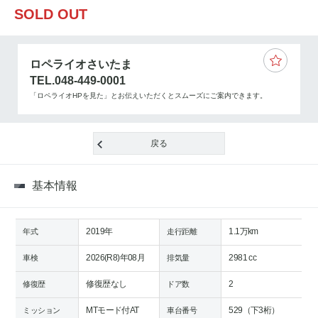
SOLD OUT
ロペライオさいたま
TEL.048-449-0001
「ロペライオHPを見た」とお伝えいただくとスムーズにご案内できます。
戻る
基本情報
2019年
1.1万km
年式
走行距離
2026(R8)年08月
2981 cc
車検
排気量
修復歴なし
2
修復歴
ドア数
MTモード付AT
529（下3桁）
ミッション
車台番号