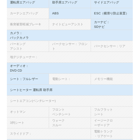
運転席エアバッグ
助手席エアバッグ
サイドエアバッグ
カーテンエアバッグ
ABS
ESC（横滑り防止装置）
カーナビ：
衝突被害軽減ブレーキ
ナイトビューアシスト
SDナビ
カメラ：
バックカメラ
パーキング
パークセンサー：フロン
パークセンサー：リア
アシスト
ト
地デジチューナー：
オーディオ：
DVD CD
シート：フルレザー
電動シート：
メモリー機能
シートヒーター 運転席 助手席
シートエアコン(ベンチレーター)
フロント
フルフラット
オットマン
ベンチシート
シート
ウォーク
イージークロ
3列シート
スルー
ーザードア
電動トランク
スライドドア：
・リアゲート