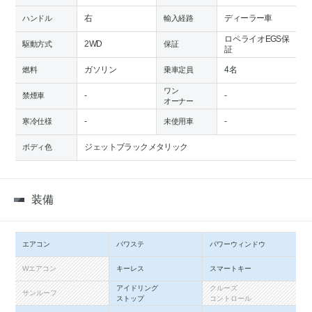
右
ディーラー車
ハンドル
輸入経路
ロペライオEGS保
2WD
駆動方式
保証
証
ガソリン
4名
燃料
乗車定員
ワン
-
-
禁煙車
オーナー
-
-
寒冷仕様
未使用車
ジェットブラックメタリック
ボディ色
装備
エアコン
パワステ
パワーウィンドウ
Wエアコン
キーレス
スマートキー
アイドリング
クルーズ
サンルーフ
ストップ
コントロール