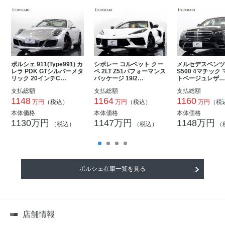
ポルシェ 911(Type991) カ
シボレー コルベット クー
メルセデスベンツ
レラ PDK GTシルバーメタ
ペ 2LT Z51パフォーマンス
S500 4マチック
リック 20インチC…
パッケージ 19/2…
トベージュレザ
支払総額
支払総額
支払総額
1148
1164
1160
万円
（税込）
万円
（税込）
万円
（税
本体価格
本体価格
本体価格
1130万円
1147万円
1148万円
（税込）
（税込）
（
ポルシェ在庫一覧を見る
店舗情報