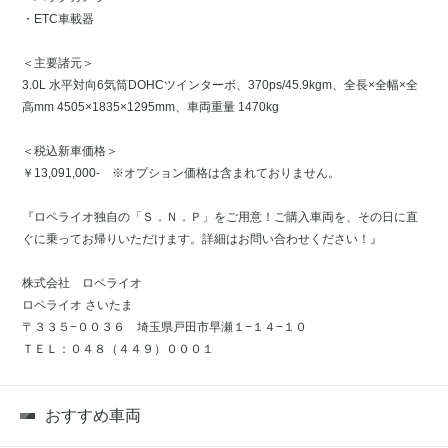
・ETC車載器
＜主要諸元＞
3.0L 水平対向6気筒DOHCツインターボ、370ps/45.9kgm、全長×全幅×全
高mm 4505×1835×1295mm、車両重量 1470kg
＜税込新車価格＞
￥13,091,000- ※オプション価格は含まれておりません。
『ロペライオ独自の「Ｓ．Ｎ．Ｐ」をご用意！ご購入車両を、その日に直
ぐに乗ってお帰りいただけます。詳細はお問い合わせください！』
株式会社 ロペライオ
ロペライオ さいたま
〒３３５−００３６ 埼玉県戸田市早瀬１−１４−１０
ＴＥＬ：０４８（４４９）０００１
おすすめ車両