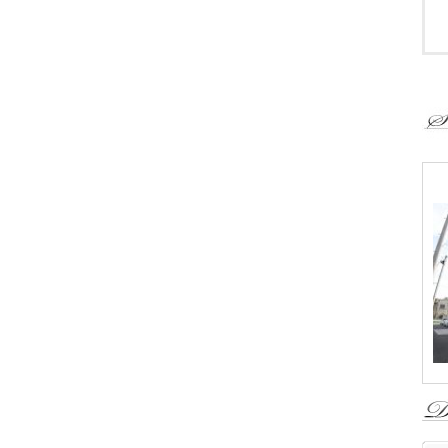
『
さ
ロ
〒
Ｔ