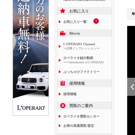
お気に入り
0
お気に入り一覧
Movie
L'OPERAIO Channel
〜試乗インプレッション〜
ロペライオ紹介動画
〜〜Introduction of L'OPERAIO
ぶっちゃけファクトリー
採用情報
採用情報
買取のご案内
ロペライオ買取センター
お車の高価買取/査定