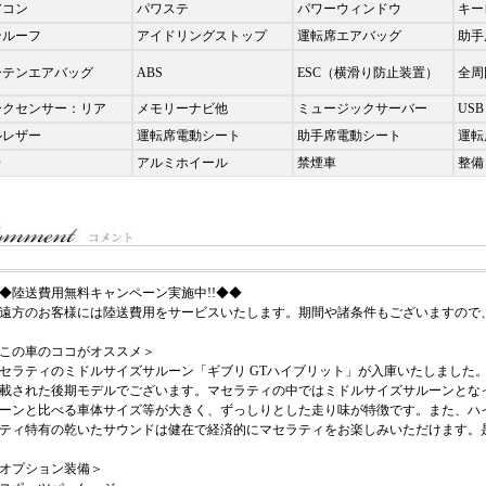
アコン
パワステ
パワーウィンドウ
キー
ンルーフ
アイドリングストップ
運転席エアバッグ
助手
ーテンエアバッグ
ABS
ESC（横滑り防止装置）
全周
ークセンサー：リア
メモリーナビ他
ミュージックサーバー
USB
ルレザー
運転席電動シート
助手席電動シート
運転
D
アルミホイール
禁煙車
整備
◆陸送費用無料キャンペーン実施中!!◆◆
遠方のお客様には陸送費用をサービスいたします。期間や諸条件もございますので
この車のココがオススメ＞
セラティのミドルサイズサルーン「ギブリ GTハイブリット」が入庫いたしました。2023
載された後期モデルでございます。マセラティの中ではミドルサイズサルーンとな
ーンと比べる車体サイズ等が大きく、ずっしりとした走り味が特徴です。また、ハ
ティ特有の乾いたサウンドは健在で経済的にマセラティをお楽しみいただけます。
オプション装備＞