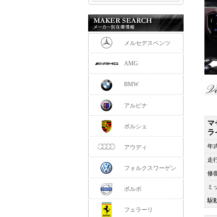
メルセデスベンツ
AMG
BMW
アルピナ
マ
ポルシェ
ラ
年
アウディ
走
フォルクスワーゲン
修
ミ
ボルボ
駆
フェラーリ