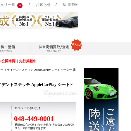
/
/
入り一覧
お知らせ
採用情報
0
未公開車両｜先行掲載中
トライデントステッチ AppleCarPlay シートヒーター 電
トステッチ AppleCarPlay シートヒ
ロペライオさいたま
048-449-0001