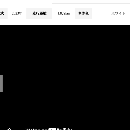
年式
2023年
走行距離
1.8万km
車体色
ホワイト