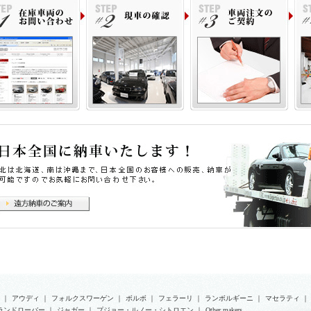
｜
アウディ
｜
フォルクスワーゲン
｜
ボルボ
｜
フェラーリ
｜
ランボルギーニ
｜
マセラティ
｜
ランドローバー
｜
ジャガー
｜
プジョー・ルノー・シトロエン
｜
Other makers