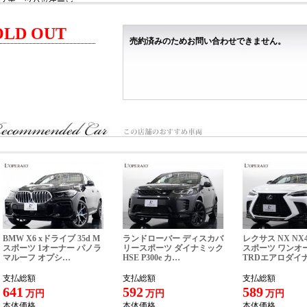
スポ―ツパッケージ
21インチティターノアルミホイール
スカイフックサスペンション
OLD OUT
レッドキャリパー
売約済みのためお問い合わせできません。
デュアルキャストブレーキシステム
スポーツバンパー
12ウェイ電動調節式スポーツフロントシート+4ウェイランバーサポート(メモリー機
ピアノブラックハイグロスウッドトリム ※オプション装着前仕様
スポーツステアリングホイール
INOXスポーツペダル
電動サンルーフ
フルプレミアムレザー（レッド）
ハイグロスカーボンファイバートリム
地デジチューナー
ETC車載器
GT ハイブリッド 専用装備＞
ブルーアクセントカラーサイドエアベント
ブルーブレーキキャリパー ※オプション装着前仕様
ブルーステッチ ※オプション装着前仕様
BMW X6 xドライブ 35d M
ランドローバー ディスカバ
レクサス NX NX4
ブルートライデントヘッドレスト刺繍 ※オプション装着前仕様
スポーツ 1オーナー パノラ
リースポーツ ダイナミック
スポーツ ワンオ
マルーフ オプシ…
HSE P300e カ…
TRDエアロダイ
主要諸元＞
支払総額
支払総額
支払総額
.0L 直列4気筒SOHCターボ＋モーター、330ps/45.9kgm、全長×全幅×全高mm 4985×194
641
592
589
万円
万円
万円
本体価格
本体価格
本体価格