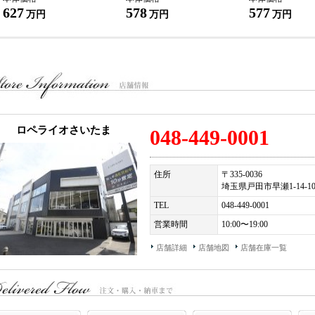
ロペライオ独自の「Ｓ．Ｎ．Ｐ」をご用意！ご購入車両を、その日に直ぐに乗って
627
578
577
万円
万円
万円
い！』
株式会社 ロペライオ
ペライオ さいたま
３３５−００３６ 埼玉県戸田市早瀬１−１４−１０
ＥＬ：０４８（４４９）０００１
ロペライオさいたま
048-449-0001
住所
〒335-0036
埼玉県戸田市早瀬1-14-1
TEL
048-449-0001
営業時間
10:00〜19:00
店舗詳細
店舗地図
店舗在庫一覧