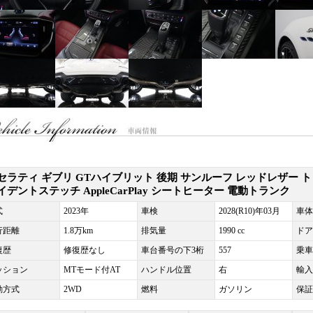
セラティ ギブリ GTハイブリット 後期 サンルーフ レッドレザー ト
イデントステッチ AppleCarPlay シートヒーター 電動トランク
式
2023年
車検
2028(R10)年03月
車体
行距離
1.8万km
排気量
1990 cc
ドア
復歴
修復歴なし
車台番号の下3桁
557
乗車
ッション
MTモード付AT
ハンドル位置
右
輸入
動方式
2WD
燃料
ガソリン
保証