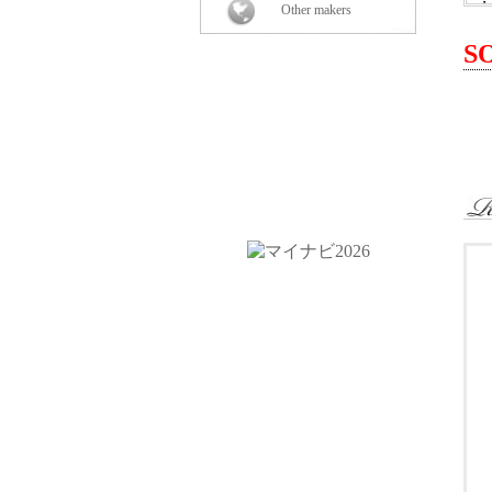
・
Other makers
-
-
S
-
-
-
-
-
-
-
・
・
・
・
・
＜
・
・
・
・
＜
2