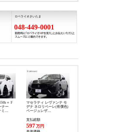
ロペライオさいたま
048-449-0001
能付)
50h＋ F
マセラティ レヴァンテ モ
ーナー
デナ ネロリベーレ(有償色)
ナミ…
ベージュレザ…
支払総額
5×1485mm、車両重量 1950kg
597
万円
本体価格