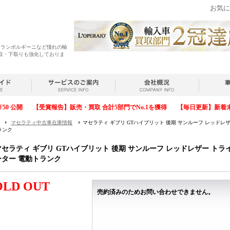
お気に
・ランボルギーニなど憧れの輸
取・下取りも強化しておりま
F50 公開
【受賞報告】販売・買取 合計5部門でNo.1を獲得
【毎日更新】新着
マセラティ中古車在庫情報
マセラティ ギブリ GTハイブリット 後期 サンルーフ レッドレザー 
ランク
マセラティ ギブリ GTハイブリット 後期 サンルーフ レッドレザー トライデン
ーター 電動トランク
OLD OUT
売約済みのためお問い合わせできません。