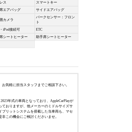
レス
スマートキー
席エアバッグ
サイドエアバッグ
パークセンサー：フロン
囲カメラ
ト
・iPod接続可
ETC
席シートヒーター
助手席シートヒーター
、お気軽に担当スタッフまでご相談下さい。
年式の車両となっており、AppleCarPlayが
っておりますが、他メーカーのミドルサイズサ
イブリットシステムを搭載した当車両も、マセ
是非この機会にご検討くださいませ。