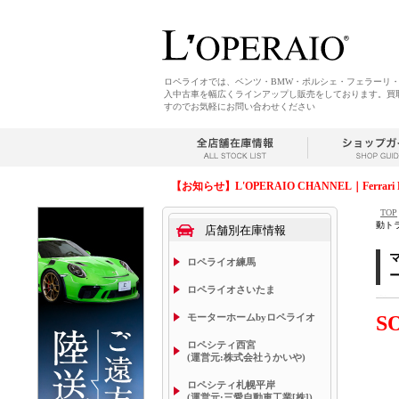
ロペライオでは、ベンツ・BMW・ポルシェ・フェラーリ
入中古車を幅広くラインアップし販売をしております。買
すのでお気軽にお問い合わせください
【お知らせ】L'OPERAIO CHANNEL｜Ferrari 
TOP
動ト
店舗別在庫情報
ロペライオ練馬
ロペライオさいたま
モーターホームbyロペライオ
S
ロペシティ西宮
(運営元:株式会社うかいや)
ロペシティ札幌平岸
(運営元:三愛自動車工業[株])