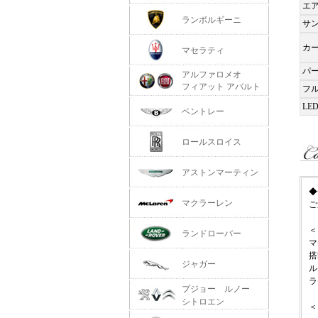
エ
ランボルギーニ
サ
カ
マセラティ
パ
アルファロメオ
フィアット アバルト
フ
LE
ベントレー
ロールスロイス
アストンマーティン
◆
マクラーレン
ご
＜
ランドローバー
マ
搭
ジャガー
ル
ラ
プジョー ルノー
シトロエン
＜