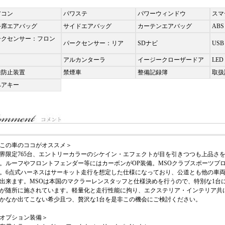
アコン
パワステ
パワーウィンドウ
スマ
手席エアバッグ
サイドエアバッグ
カーテンエアバッグ
ABS
ークセンサー：フロン
パークセンサー：リア
SDナビ
USB
アルカンターラ
イージークローザードア
LED
難防止装置
禁煙車
整備記録簿
取扱
ペアキー
この車のココがオススメ＞
界限定765台、エントリーカラーのシケイン・エフェクトが目を引きつつも上品さを
。ルーフやフロントフェンダー等にはカーボンがOP装備。MSOクラブスポーツプ
。6点式ハーネスはサーキット走行を想定した仕様になっており、公道とも他の車
出来ます。MSOは本国のマクラーレンスタッフと仕様決めを行うので、特別な1台に仕
が随所に施されています。軽量化と走行性能に拘り、エクステリア・インテリア共
かなか出てこない希少且つ、贅沢な1台を是非この機会にご検討ください。
オプション装備＞