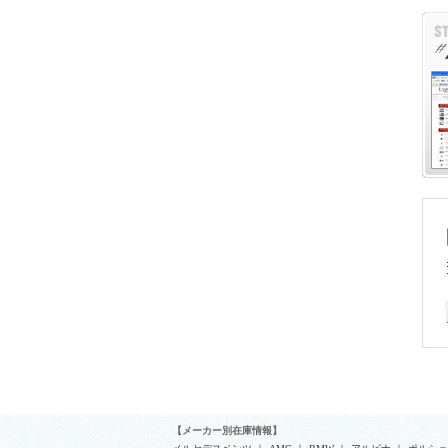
・
・
・
・
・
＜
4
＜
￥
『
さ
株
ロ
１
Ｔ
【メーカー別在庫情報】