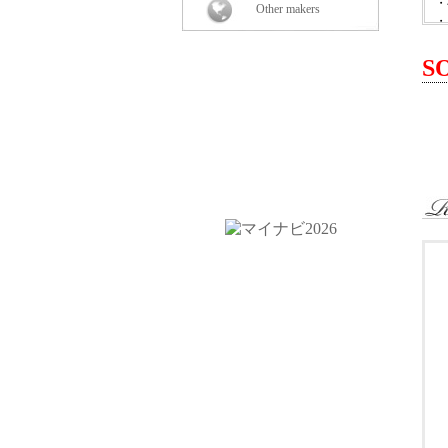
・
Other makers
・
-
-
S
-
-
・
・
-
-
-
-
-
-
・
・
・
・
・
・
・
・
・
・
・