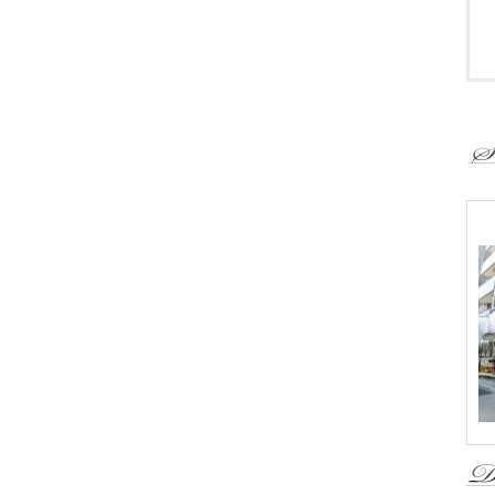
・
・
・
＜
・
・
・
・
・
・
・
・
・
・
・
・
・
-
-
-
-
-
・
・