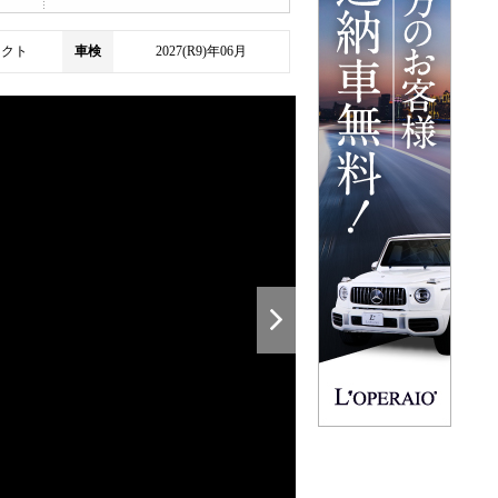
ェクト
車検
2027(R9)年06月