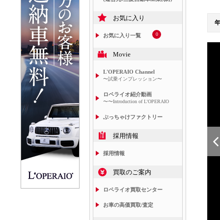
お気に入り
0
お気に入り一覧
Movie
L'OPERAIO Channel
〜試乗インプレッション〜
ロペライオ紹介動画
〜〜Introduction of L'OPERAIO
ぶっちゃけファクトリー
採用情報
採用情報
買取のご案内
ロペライオ買取センター
お車の高価買取/査定