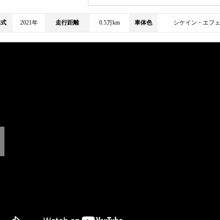
年式
2021年
走行距離
0.5万km
車体色
シケイン・エフ