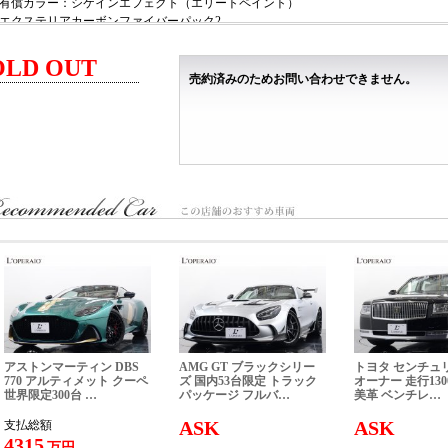
有償カラー：シケインエフェクト（エリートペイント）
エクステリアカーボンファイバーパック2
グロスフィニッシュカーボンファイバーフロントスプリッター
グロスフィニッシュカーボンファイバーサイドスカート
OLD OUT
グロスフィニッシュカーボンファイバーリアバンパーロワー
売約済みのためお問い合わせできません。
ミッドナイトブルーアルカンターラドアインサート
グロスカーボンファイバーディフューザー
MSOクラブスポーツプロパック
スーパーライトウェイトカーボンファイバーレーシングシート
アップグレードトラックブレーキ
マクラーレントラックテレメトリー
サテンフィニッシュカーボンファイバーエアベント
ダークチタニウムハーネスバー
6点式ハーネス
MSOサテンカーボンファイバーエクステンデッドシルトリム
MSO ティアドロップ・カーボンファイバー・ルーバー
ステルスフィニッシュホイール（765LTレーザーエッチング）
MSOディファインドサテンカーボンファイバーステアリングホイール
ブランド・フロア・マットセット
カラードシートベルト
Bowers & Wilkinsオーディオシステム（12スピーカー）※無償オプション
アストンマーティン DBS
AMG GT ブラックシリー
トヨタ センチュリー
By McLaren アルカンターラ インテリア
770 アルティメット クーペ
ズ 国内53台限定 トラック
オーナー 走行130
世界限定300台 …
パッケージ フルバ…
美革 ベンチレ…
アズールブルーキャリパー
エアコン ※無償オプション
ASK
ASK
支払総額
ビークルリフト
4315
万円