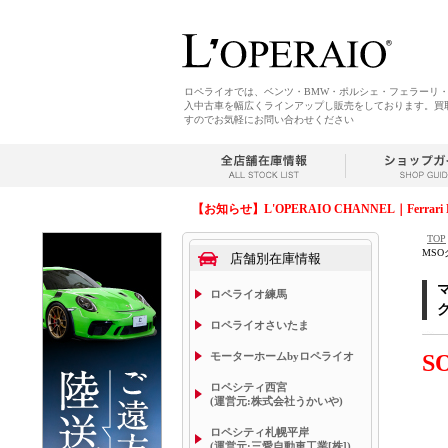
ロペライオでは、ベンツ・BMW・ポルシェ・フェラーリ
入中古車を幅広くラインアップし販売をしております。買
すのでお気軽にお問い合わせください
【お知らせ】L'OPERAIO CHANNEL｜Ferrari 
TOP
MS
店舗別在庫情報
ロペライオ練馬
ロペライオさいたま
モーターホームbyロペライオ
S
ロペシティ西宮
(運営元:株式会社うかいや)
ロペシティ札幌平岸
(運営元:三愛自動車工業[株])