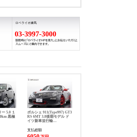
ロペライオ練馬
03-3997-3000
 5.0 １
ポルシェ 911(Type997) GT3
0km 黒極
RS 6MT 3.8後期モデル ド
イツ新車並行輸…
支払総額
6050
万円