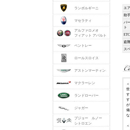
エ
ランボルギーニ
助
マセラティ
パ
ト
アルファロメオ
ETC
フィアット アバルト
盗
ベントレー
ス
ロールスロイス
アストンマーティン
マクラーレン
＜
世
す
ランドローバー
す
が
ジャガー
備
な
プジョー ルノー
シトロエン
＜