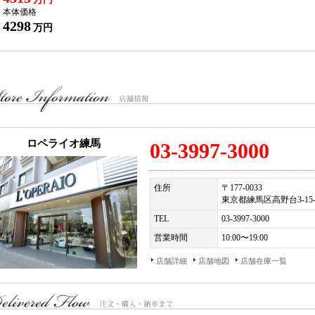
パーキングセンサー（フロント、リア）
本体価格
バックカメラ
4298
万円
ETC車載器
765LT 専用装備＞
19/20インチ10スポークウルトラライトウェイトプラチナフィニッシュ鍛造アロイ
チタンホイールボルト
専用カーボンファイバーフロントバンパー/スプリッター
専用カーボンファイバーフロントフロア
専用ルーバー付フロントフェンダー
専用カーボンファイバーサイドスカート
専用カーボンファイバーリアバンパー/ディフューザー
ロペライオ練馬
03-3997-3000
専用カーボンファイバーアクティブリアウィング
専用カーボンセラミックディスクブレーキ
専用スプリング/ダンパー
住所
〒177-0033
専用プロアクティブシャシーコントロールIIサスペンションソフトウェア
東京都練馬区高野台3-15-
専用ギアレシオトランスミッション
専用エンジン
TEL
03-3997-3000
専用鍛造アルミピストン
営業時間
10:00〜19:00
レイヤーヘッドガスケット
カーボンコーティングバルブトレイン
店舗詳細
店舗地図
店舗在庫一覧
専用燃料ポンプ/オイルポンプ
専用エンジンマネジメントシステム
フルチタンスポーツエキゾーストシステム
軽量ガラス/ポリカーボネートガラス