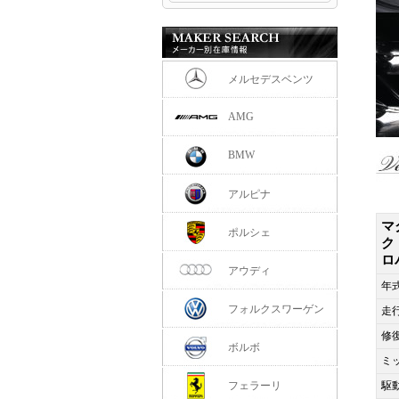
メルセデスベンツ
AMG
BMW
アルピナ
マ
ポルシェ
ク
ロ
アウディ
年
フォルクスワーゲン
走
修
ボルボ
ミ
フェラーリ
駆