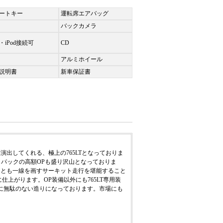
ートキー
運転席エアバッグ
バックカメラ
・iPod接続可
CD
アルミホイール
説明書
新車保証書
演出してくれる、極上の765LTとなっておりま
ロパックの高額OPも盛り沢山となっておりま
両とも一線を画すサーキット走行を堪能すること
上がります。OP装備以外にも765LT専用装
に無駄のない造りになっております。市場にも