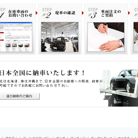
アルカンターラインテリアトリム
カーボンファイバーレーシングシート
カーボンファイバーパドルシフト
カーボンファイバーセンタートンネル
カーボンファイバーフロアパネル
主要諸元＞
.0L V型8気筒DOHCツインターボ、765ps/81.6kgm、全長×全幅×全高mm 4600×1930×11
税込新車価格＞
44,500,000- ※オプション価格は含まれておりません。
ロペライオ独自の「Ｓ．Ｎ．Ｐ」をご用意！ご購入車両を、その日に直ぐに乗って
い！』
式会社 ロペライオ
ペライオ練馬
７７－００３３ 東京都練馬区高野台３−１５−３５
ＥＬ：０３（３９９７）３０００