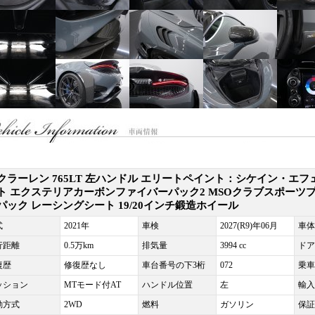
クラーレン 765LT 左ハンドル エリートペイント：シケイン・エフ
ト エクステリアカーボンファイバーパック2 MSOクラブスポーツ
パック レーシングシート 19/20インチ鍛造ホイール
式
2021年
車検
2027(R9)年06月
車体
行距離
0.5万km
排気量
3994 cc
ドア
復歴
修復歴なし
車台番号の下3桁
072
乗車
ッション
MTモード付AT
ハンドル位置
左
輸入
動方式
2WD
燃料
ガソリン
保証