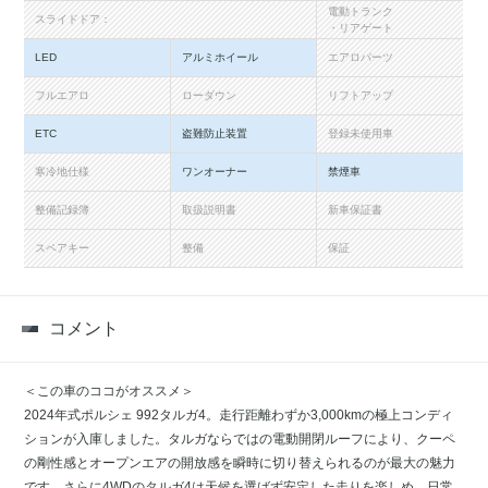
電動トランク
スライドドア：
・リアゲート
LED
アルミホイール
エアロパーツ
フルエアロ
ローダウン
リフトアップ
ETC
盗難防止装置
登録未使用車
寒冷地仕様
ワンオーナー
禁煙車
整備記録簿
取扱説明書
新車保証書
スペアキー
整備
保証
コメント
＜この車のココがオススメ＞
2024年式ポルシェ 992タルガ4。走行距離わずか3,000kmの極上コンディ
ションが入庫しました。タルガならではの電動開閉ルーフにより、クーペ
の剛性感とオープンエアの開放感を瞬時に切り替えられるのが最大の魅力
です。さらに4WDのタルガ4は天候を選ばず安定した走りを楽しめ、日常