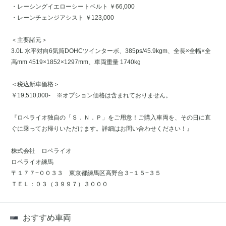
・レーシングイエローシートベルト ￥66,000
・レーンチェンジアシスト ￥123,000
＜主要諸元＞
3.0L 水平対向6気筒DOHCツインターボ、385ps/45.9kgm、全長×全幅×全
高mm 4519×1852×1297mm、車両重量 1740kg
＜税込新車価格＞
￥19,510,000- ※オプション価格は含まれておりません。
『ロペライオ独自の「Ｓ．Ｎ．Ｐ」をご用意！ご購入車両を、その日に直
ぐに乗ってお帰りいただけます。詳細はお問い合わせください！』
株式会社 ロペライオ
ロペライオ練馬
〒１７７−００３３ 東京都練馬区高野台３−１５−３５
ＴＥＬ：０３（３９９７）３０００
おすすめ車両