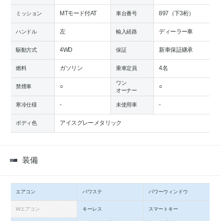
MTモード付AT
897（下3桁）
ミッション
車台番号
左
ディーラー車
ハンドル
輸入経路
4WD
新車保証継承
駆動方式
保証
ガソリン
4名
燃料
乗車定員
ワン
○
○
禁煙車
オーナー
-
-
寒冷仕様
未使用車
アイスグレーメタリック
ボディ色
装備
エアコン
パワステ
パワーウィンドウ
Wエアコン
キーレス
スマートキー