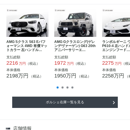
AMG Sクラス S63 Eパフ
AMG Gクラスロング(ゲレ
ランボルギーニ ウ
ォーマンス 4WD 有償マッ
ンデヴァーゲン) G63 20th
P610-4 左ハン
トカラー 左ハンドル…
アニバーサリーエ…
エンジンフード
支払総額
支払総額
支払総額
2216
1972
2275
万円
（税込）
万円
（税込）
万円
（税
本体価格
本体価格
本体価格
2198万円
1950万円
2258万円
（税込）
（税込）
（
ポルシェ在庫一覧を見る
店舗情報