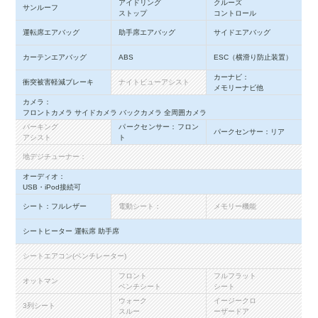
アイドリング
クルーズ
サンルーフ
ストップ
コントロール
運転席エアバッグ
助手席エアバッグ
サイドエアバッグ
カーテンエアバッグ
ABS
ESC（横滑り防止装置）
カーナビ：
衝突被害軽減ブレーキ
ナイトビューアシスト
メモリーナビ他
カメラ：
フロントカメラ サイドカメラ バックカメラ 全周囲カメラ
パーキング
パークセンサー：フロン
パークセンサー：リア
アシスト
ト
地デジチューナー：
オーディオ：
USB・iPod接続可
シート：フルレザー
電動シート：
メモリー機能
シートヒーター 運転席 助手席
シートエアコン(ベンチレーター)
フロント
フルフラット
オットマン
ベンチシート
シート
ウォーク
イージークロ
3列シート
スルー
ーザードア