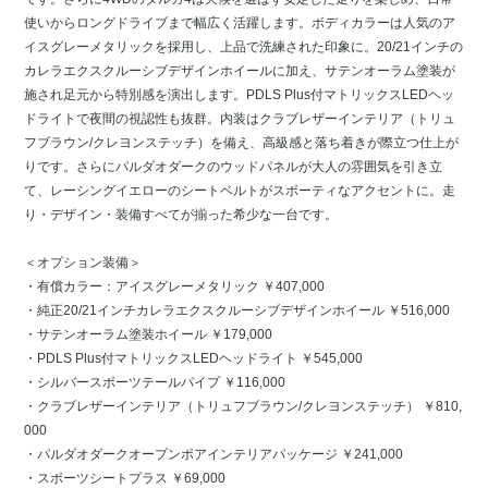
使いからロングドライブまで幅広く活躍します。ボディカラーは人気のア
イスグレーメタリックを採用し、上品で洗練された印象に。20/21インチの
カレラエクスクルーシブデザインホイールに加え、サテンオーラム塗装が
施され足元から特別感を演出します。PDLS Plus付マトリックスLEDヘッ
ドライトで夜間の視認性も抜群。内装はクラブレザーインテリア（トリュ
フブラウン/クレヨンステッチ）を備え、高級感と落ち着きが際立つ仕上が
りです。さらにパルダオダークのウッドパネルが大人の雰囲気を引き立
て、レーシングイエローのシートベルトがスポーティなアクセントに。走
り・デザイン・装備すべてが揃った希少な一台です。
＜オプション装備＞
・有償カラー：アイスグレーメタリック ￥407,000
・純正20/21インチカレラエクスクルーシブデザインホイール ￥516,000
・サテンオーラム塗装ホイール ￥179,000
・PDLS Plus付マトリックスLEDヘッドライト ￥545,000
・シルバースポーツテールパイプ ￥116,000
・クラブレザーインテリア（トリュフブラウン/クレヨンステッチ） ￥810,
000
・パルダオダークオープンポアインテリアパッケージ ￥241,000
・スポーツシートプラス ￥69,000